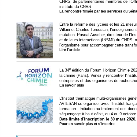
CNRS, de parlementaires membres de l’Offic
instituts du CNRS.
La rencontre filmée par les services du Séna
Entre la réforme des lycées et les 21 mesu
Villani et Charles Torossian, l’enseigneme
mutation. Pascal Auscher, directeur de l’In
et de leurs interactions (INSMI) du CNRS, 
l’organisme pour accompagner cette transfo
Lire l'article
e
La 34
édition du Forum Horizon Chimie 2020
la chimie (Paris). Venez y rencontrer l'ins
entreprises et des organismes de recherch
En savoir plus
L’Institut thématique multi-organismes géné
AVIESAN co-organise, avec l'Institut françai
formation : Initiation au traitement des do
séquençage à haut débit, du 4 au 9 octobre
Date limite d'inscription le 30 mars 2020.
Pour en savoir plus et s'inscrire