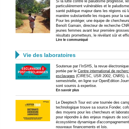
Si la lutte contre le paludisme progresse, 
particulièrement vulnérables et le paludism
santé publique majeur dans les régions où
manière substantielle les risques pour la san
Pour les protéger, une équipe de chercheurs
Benoît Gamain, directeur de recherche CNR
jeunes femmes avant leur première grossess
résultats prometteurs, le révélant sûr et eff
Lire le communiqué

Vie des laboratoires
Soutenue par l’InSHS, la revue électroniq
portée par le
Centre international de recher
esclavages
(CIRESC, USR 2002, CNRS). Les 
semestrielle, en ligne sur OpenEdition Journa
sont soumis à expertise.
En savoir plus
Le Deeptech Tour est une tournée des campus
technologique trouve sa source.Fonder, co
des moyens pour les chercheurs et laboratoir
pour répondre à des enjeux majeurs de soci
écosystème dynamique d'accompagnement de
nouveaux financements et lois.