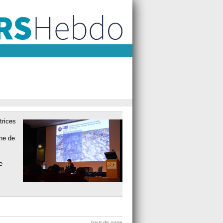
trices
ine de
e
haut de page