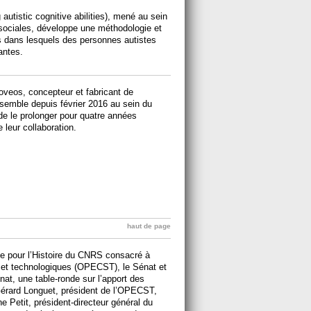
tistic cognitive abilities), mené au sein
sociales, développe une méthodologie et
fs dans lesquels des personnes autistes
antes.
noveos, concepteur et fabricant de
semble depuis février 2016 au sein du
de le prolonger pour quatre années
 leur collaboration.
haut de page
e pour l’Histoire du CNRS consacré à
es et technologiques (OPECST), le Sénat et
nat, une table-ronde sur l’apport des
Gérard Longuet, président de l’OPECST,
ne Petit, président-directeur général du