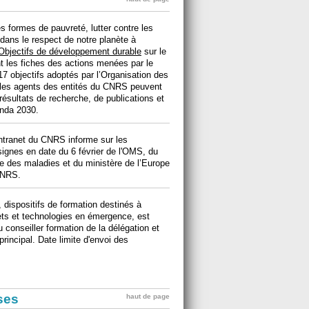
s formes de pauvreté, lutter contre les
s dans le respect de notre planète à
Objectifs de développement durable
sur le
 les fiches des actions menées par le
7 objectifs adoptés par l’Organisation des
: les agents des entités du CNRS peuvent
résultats de recherche, de publications et
enda 2030.
intranet du CNRS informe sur les
ignes en date du 6 février de l'OMS, du
e des maladies et du ministère de l’Europe
NRS.
ispositifs de formation destinés à
ujets et technologies en émergence, est
 conseiller formation de la délégation et
principal. Date limite d'envoi des
ises
haut de page