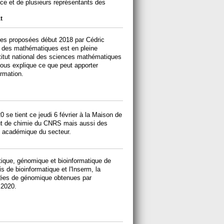
e et de plusieurs représentants des
t
res proposées début 2018 par Cédric
nt des mathématiques est en pleine
stitut national des sciences mathématiques
nous explique ce que peut apporter
rmation.
 se tient ce jeudi 6 février à la Maison de
titut de chimie du CNRS mais aussi des
e académique du secteur.
tique, génomique et bioinformatique de
s de bioinformatique et l'Inserm, la
nnées de génomique obtenues par
 2020.