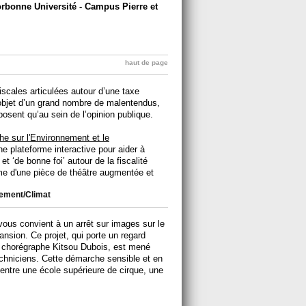
rbonne Université - Campus Pierre et
haut de page
scales articulées autour d’une taxe
l’objet d’un grand nombre de malentendus,
oposent qu’au sein de l’opinion publique.
he sur l'Environnement et le
e plateforme interactive pour aider à
et ‘de bonne foi’ autour de la fiscalité
rme d'une pièce de théâtre augmentée et
ement/Climat
ous convient à un arrêt sur images sur le
ansion. Ce projet, qui porte un regard
la chorégraphe Kitsou Dubois, est mené
echniciens. Cette démarche sensible et en
t entre une école supérieure de cirque, une