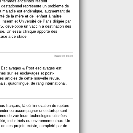
les femmes enceintes restent
e gestationnel représente un problème de
 la maladie est endémique, augmentant de
té de la mère et de l’enfant à naître.
 Inserm et Université de Paris dirigée par
S, développe un vaccin à destination des
e. Un essai clinique apporte des
icace à ce stade.
haut de page
ue Esclavages & Post esclavages est
ches sur les esclavages et post-
articles de cette nouvelle revue,
ls, quadrilingue, de rang international,
 français, là où l'innovation de rupture
fonder ou accompagner une startup sont
es de voir leurs technologies utilisées
été, industriels ou environnementaux. Un
 ces projets existe, complété par de