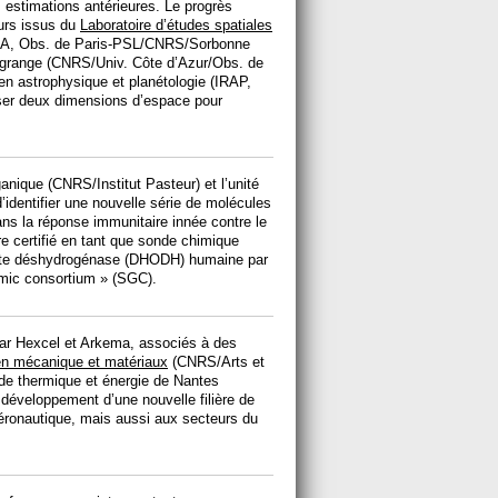
s estimations antérieures. Le progrès
urs issus du
Laboratoire d’études spatiales
A, Obs. de Paris-PSL/CNRS/Sorbonne
 Lagrange (CNRS/Univ. Côte d’Azur/Obs. de
e en astrophysique et planétologie (IRAP,
iser deux dimensions d’espace pour
ganique (CNRS/Institut Pasteur) et l’unité
’identifier une nouvelle série de molécules
ns la réponse immunitaire innée contre le
re certifié en tant que sonde chimique
tate déshydrogénase (DHODH) humaine par
omic consortium » (SGC).
ar Hexcel et Arkema, associés à des
 en mécanique et matériaux
(CNRS/Arts et
 de thermique et énergie de Nantes
développement d’une nouvelle filière de
éronautique, mais aussi aux secteurs du