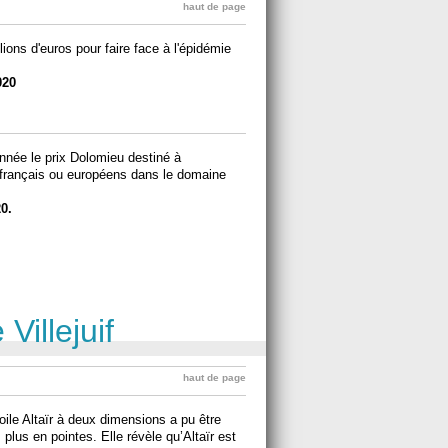
haut de page
ons d'euros pour faire face à l'épidémie
020
née le prix Dolomieu destiné à
français ou européens dans le domaine
0.
Villejuif
haut de page
toile Altaïr à deux dimensions a pu être
 plus en pointes. Elle révèle qu’Altaïr est