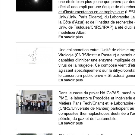
une étoile bien plus jeune que prévu par de
décisif accompli par une équipe de cherche
et d’instrumentation en astrophysique
(LESI
Univ./Univ. Paris Diderot), du Laboratoire
la Côte d’Azur) et de l’Institut de recherch
Univ. de Toulouse/CNRS/IRAP) a été d’util
modéliser Altaïr.
En savoir plus
Une collaboration entre l’Unité de chimie or
Virologie (CNRS/Institut Pasteur) a permis d
capables d’inhiber une enzyme impliquée da
virus de la rougeole. Ce composé vient d’êt
agissant spécifiquement sur la dihydrooro
le consortium public-privé « Structural gen
En savoir plus
Dans le cadre du projet HAICoPAS, mené p
PME, le
laboratoire Procédés et ingénierie
Métiers Paris Tech/Cnam) et le Laboratoire
(CNRS/Université de Nantes) participent au 
composites thermoplastiques destinée à l’a
pétrole, du gaz et de l’automobile.
En savoir plus