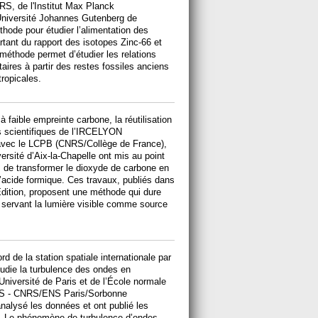
RS, de l'Institut Max Planck
l'Université Johannes Gutenberg de
hode pour étudier l’alimentation des
tant du rapport des isotopes Zinc-66 et
 méthode permet d’étudier les relations
aires à partir des restes fossiles anciens
ropicales.
à faible empreinte carbone, la réutilisation
 scientifiques de l’IRCELYON
 avec le LCPB (CNRS/Collège de France),
versité d’Aix-la-Chapelle ont mis au point
s de transformer le dioxyde de carbone en
l’acide formique. Ces travaux, publiés dans
dition, proposent une méthode qui dure
e servant la lumière visible comme source
rd de la station spatiale internationale par
die la turbulence des ondes en
niversité de Paris et de l’École normale
ENS - CNRS/ENS Paris/Sorbonne
analysé les données et ont publié les
s. Le phénomène de turbulence d’ondes