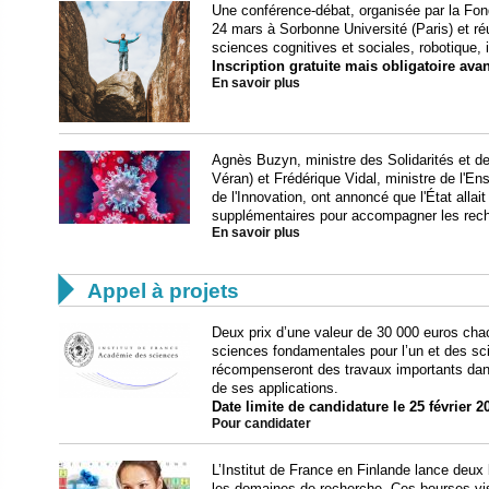
Une conférence-débat, organisée par la Fond
24 mars à Sorbonne Université (Paris) et ré
sciences cognitives et sociales, robotique, in
Inscription gratuite mais obligatoire ava
En savoir plus
Agnès Buzyn, ministre des Solidarités et de
Véran) et Frédérique Vidal, ministre de l'E
de l'Innovation, ont annoncé que l'État allait
supplémentaires pour accompagner les rech
En savoir plus

Appel à projets
Deux prix d’une valeur de 30 000 euros ch
sciences fondamentales pour l’un et des sci
récompenseront des travaux importants dans
de ses applications.
Date limite de candidature le 25 février 2
Pour candidater
L’Institut de France en Finlande lance deux
les domaines de recherche. Ces bourses vis