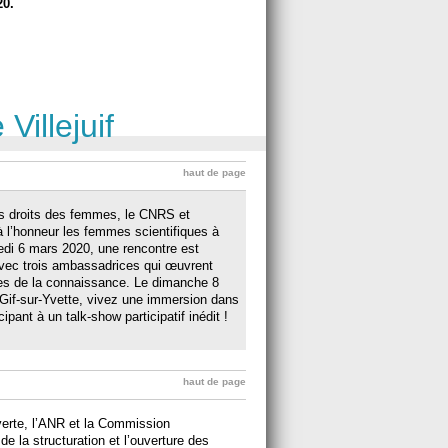
20.
Villejuif
haut de page
des droits des femmes, le CNRS et
 l’honneur les femmes scientifiques à
redi 6 mars 2020, une rencontre est
avec trois ambassadrices qui œuvrent
res de la connaissance. Le dimanche 8
if-sur-Yvette, vivez une immersion dans
ipant à un talk-show participatif inédit !
haut de page
verte, l’ANR et la Commission
de la structuration et l’ouverture des