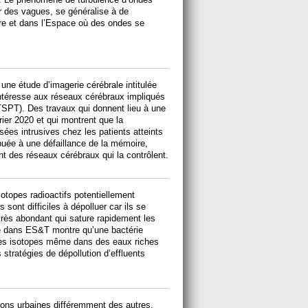
 des vagues, se généralise à de
re et dans l’Espace où des ondes se
 une étude d’imagerie cérébrale intitulée
ntéresse aux réseaux cérébraux impliqués
TSPT). Des travaux qui donnent lieu à une
vrier 2020 et qui montrent que la
ées intrusives chez les patients atteints
buée à une défaillance de la mémoire,
t des réseaux cérébraux qui la contrôlent.
otopes radioactifs potentiellement
 sont difficiles à dépolluer car ils se
rès abondant qui sature rapidement les
iée dans ES&T montre qu’une bactérie
ces isotopes même dans des eaux riches
 stratégies de dépollution d’effluents
ations urbaines différemment des autres.