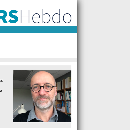
es
la