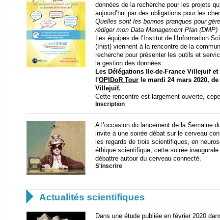
données de la recherche pour les projets qu’
aujourd’hui par des obligations pour les ch
Quelles sont les bonnes pratiques pour gé
rédiger mon Data Management Plan (DMP) 
Les équipes de l’Institut de l’Information 
(Inist) viennent à la rencontre de la commu
recherche pour présenter les outils et se
la gestion des données.
Les Délégations Ile-de-France Villejuif e
l'
OPIDoR Tour
le mardi 24 mars 2020, de 
Villejuif.
Cette rencontre est largement ouverte, cepe
Inscription
A l’occasion du lancement de la Semaine d
invite à une soirée débat sur le cerveau con
les regards de trois scientifiques, en neur
éthique scientifique, cette soirée inaugurale
débattre autour du cerveau connecté.
S'inscrire

Actualités scientifiques
Dans une étude publiée en février 2020 da