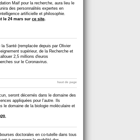
ation Maif pour la recherche, aura lieu le
unira des personnalités expertes en
telligence artificielle et philosophie.
nt le 24 mars sur
ce site
.
 la Santé (remplacée depuis par Olivier
nseignement supérieur, de la Recherche et
 allouer 2,5 millions d'euros
erches sur le Coronavirus.
haut de page
acun, seront décernés dans le domaine des
ences appliquées pour l’autre. Ils
 le domaine de la biologie moléculaire et
020.
 bourses doctorales en co-tutelle dans tous
ent à encourager la mobilité des