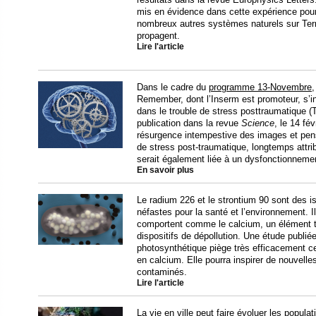
mis en évidence dans cette expérience pour
nombreux autres systèmes naturels sur Ter
propagent.
Lire l'article
Dans le cadre du
programme 13-Novembre
,
Remember, dont l’Inserm est promoteur, s’i
dans le trouble de stress posttraumatique (
publication dans la revue
Science
, le 14 fé
résurgence intempestive des images et pens
de stress post-traumatique, longtemps attri
serait également liée à un dysfonctionnemen
En savoir plus
Le radium 226 et le strontium 90 sont des is
néfastes pour la santé et l’environnement. Ils
comportent comme le calcium, un élément t
dispositifs de dépollution. Une étude publ
photosynthétique piège très efficacement 
en calcium. Elle pourra inspirer de nouvelles
contaminés.
Lire l'article
La vie en ville peut faire évoluer les popul