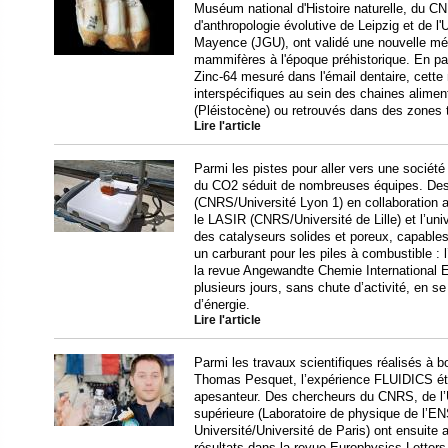
Muséum national d'Histoire naturelle, du CN
d'anthropologie évolutive de Leipzig et de 
Mayence (JGU), ont validé une nouvelle mét
mammifères à l'époque préhistorique. En par
Zinc-64 mesuré dans l'émail dentaire, cette
interspécifiques au sein des chaines aliment
(Pléistocène) ou retrouvés dans des zones t
Lire l'article
Parmi les pistes pour aller vers une société 
du CO2 séduit de nombreuses équipes. Des
(CNRS/Université Lyon 1) en collaboration
le LASIR (CNRS/Université de Lille) et l’uni
des catalyseurs solides et poreux, capable
un carburant pour les piles à combustible : 
la revue Angewandte Chemie International E
plusieurs jours, sans chute d’activité, en s
d’énergie.
Lire l'article
Parmi les travaux scientifiques réalisés à bo
Thomas Pesquet, l’expérience FLUIDICS étu
apesanteur. Des chercheurs du CNRS, de l’U
supérieure (Laboratoire de physique de l’
Université/Université de Paris) ont ensuite 
résultats dans la revue Europhysics Letter