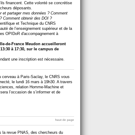
ils financent. Cette volonté se concrétise
ercheurs déposants.
rer et partager mes données ? Comment
? Comment obtenir des DOI ?
Scientifique et Technique du CNRS
nauté de l’enseignement supérieur et de la
rvices OPIDoR d'accompagnement à
t Ile-de-France Meudon accueilleront
13:30 à 17:30, sur le campus de
ndant une inscription est nécessaire.
u cerveau à Paris-Saclay, le CNRS vous
necté, le lundi 16 mars à 19h30. A travers
osciences, relation Homme-Machine et
 sera l’occasion de s’informer et de
haut de page
ns la revue PNAS, des chercheurs du