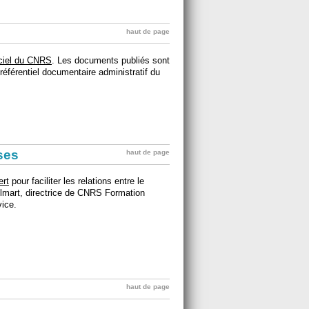
haut de page
ficiel du CNRS
. Les documents publiés sont
e référentiel documentaire administratif du
ises
haut de page
ert
pour faciliter les relations entre le
lmart, directrice de CNRS Formation
vice.
haut de page