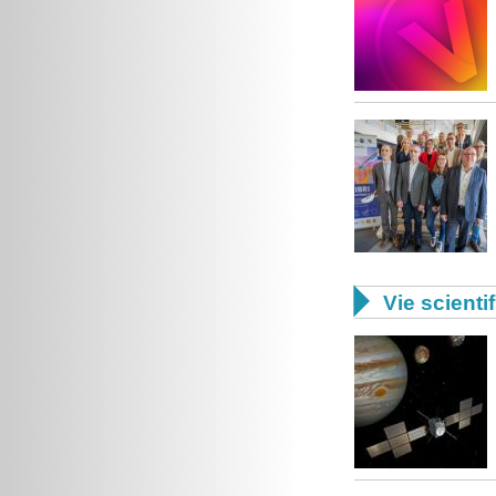

Vie scienti