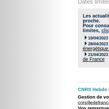
Dates limite
Les actuali
proche.
Pour consul
limites,
cli

19/04/2023

28/04/2023
énergétique 

21/04/2023
de France
CNRS Hebdo Il
Gestion de vo
cnrs/iledefran
Vos remarques