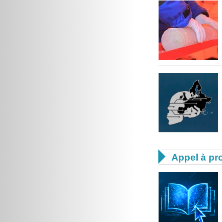

Appel à pro