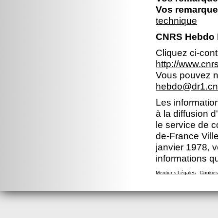
Vos remarques
technique
CNRS Hebdo Ile
Cliquez ci-con
http://www.cnr
Vous pouvez no
hebdo@dr1.cnr
Les information
à la diffusion 
le service de c
de-France Ville
janvier 1978, v
informations q
Mentions Légales
-
Cookies