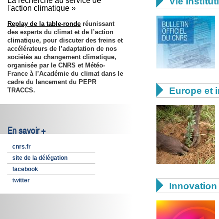

La recherche au service de
Vie institut
l'action climatique »
Replay de la table-ronde
réunissant
des experts du climat et de l’action
climatique, pour discuter des freins et
accélérateurs de l’adaptation de nos
sociétés au changement climatique,
organisée par le CNRS et Météo-
France à l’Académie du climat dans le
cadre du lancement du PEPR

Europe et i
TRACCS.
En savoir +
cnrs.fr
site de la délégation
facebook
twitter

Innovation 