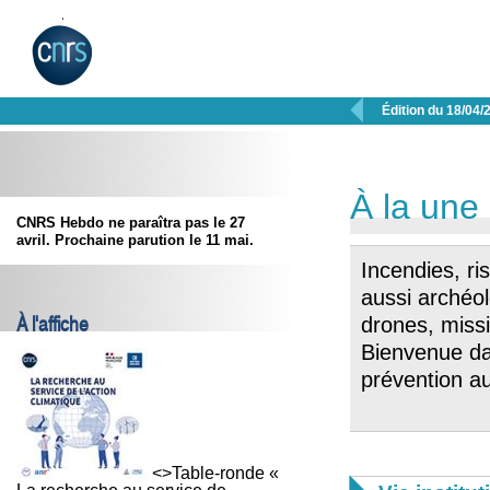

Édition du 18/04/
À la une
CNRS Hebdo ne paraîtra pas le 27
avril. Prochaine parution le 11 mai.
Incendies, ri
aussi archéol
À l'affiche
drones, miss
Bienvenue da
prévention 
<>Table-ronde «