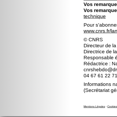
Vos remarques
Vos remarques
technique
Pour s'abonner 
www.cnrs.fr/l
© CNRS
Directeur de la
Directrice de l
Responsable éd
Rédactrice : 
cnrshebdo@dr1
04 67 61 22 7
Informations n
(Secrétariat gé
Mentions Légales
-
Cookies