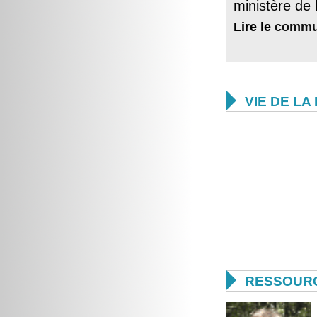
ministère de l
Lire le
commu

VIE DE L

RESSOUR