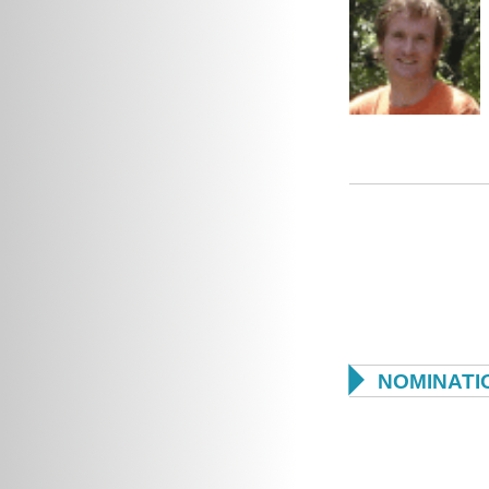

NOMINATI