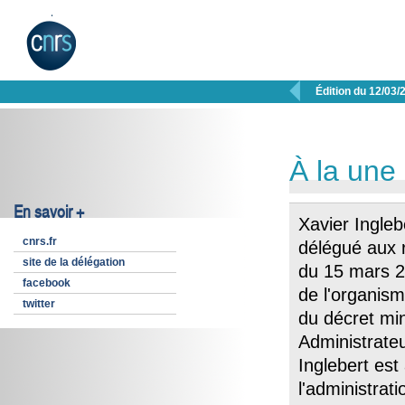

Édition du 12/03/
À la une
En savoir +
Xavier Ingle
cnrs.fr
délégué aux 
site de la délégation
du 15 mars 2
facebook
de l'organism
twitter
du décret min
Administrateu
Inglebert est
l'administrat