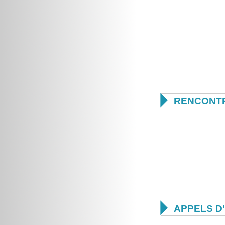

RENCONTR

APPELS D