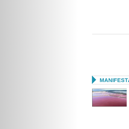

MANIFEST