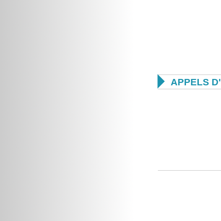

APPELS D