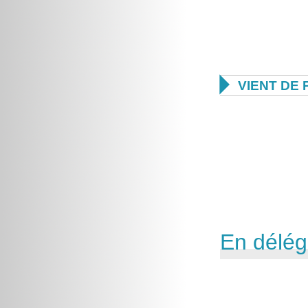

VIENT DE 
En délég