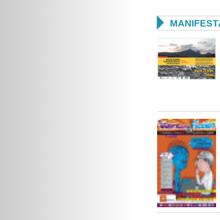

MANIFEST