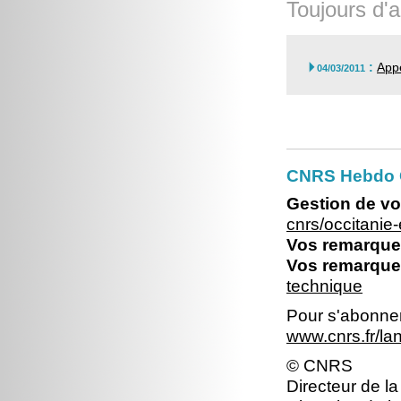
Toujours d'a
:
Appe

04/03/2011
CNRS Hebdo O
Gestion de vo
cnrs/occitani
Vos remarques
Vos remarques
technique
Pour s'abonner 
www.cnrs.fr/l
© CNRS
Directeur de la