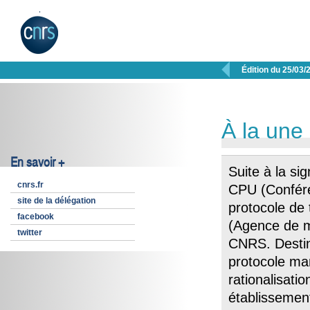

Édition du 25/03/
À la une
En savoir +
Suite à la si
cnrs.fr
CPU (Confére
site de la délégation
protocole de 
facebook
(Agence de mu
twitter
CNRS. Destiné
protocole ma
rationalisati
établissement