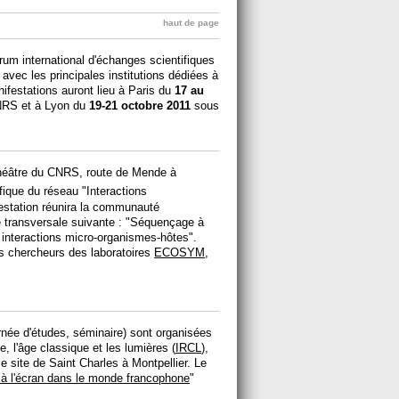
haut de page
rum international d'échanges scientifiques
 avec les principales institutions dédiées à
ifestations auront lieu à Paris du
17 au
NRS et à Lyon du
19-21 octobre 2011
sous
héâtre du CNRS, route de Mende à
fique du réseau "Interactions
festation réunira la communauté
e transversale suivante : "Séquençage à
x interactions micro-organismes-hôtes".
s chercheurs des laboratoires
ECOSYM
,
rnée d'études, séminaire) sont organisées
e, l'âge classique et les lumières (
IRCL
),
le site de Saint Charles à Montpellier. Le
à l'écran dans le monde francophone
"