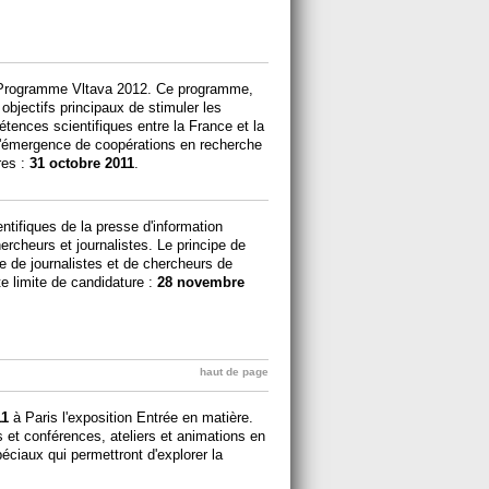
e Programme Vltava 2012. Ce programme,
objectifs principaux de stimuler les
ences scientifiques entre la France et la
 l'émergence de coopérations en recherche
res :
31 octobre 2011
.
entifiques de la presse d'information
rcheurs et journalistes. Le principe de
e de journalistes et de chercheurs de
ate limite de candidature :
28 novembre
haut de page
11
à Paris l'exposition Entrée en matière.
 et conférences, ateliers et animations en
éciaux qui permettront d'explorer la