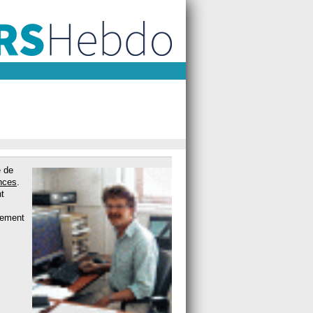
e de
nces
.
nt
lement