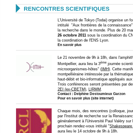

RENCONTRES SCIENTIFIQUES
L'Université de Tokyo (Todai) organise un fo
intitulé "Aux frontières de la connaissance"
la recherche dans le monde. Plus de 20 man
26 octobre 2011
sous la coordination du C
la coordination de l'ENS Lyon.
En savoir plus
Le 21 novembre de 9h à 18h, dans l'amphit
ème
Montpellier, aura lieu la 3
journée scienti
microorganismes-hôtes" (
IMH
). Cette mani
montpelliéraine intéressée par la thématiqu
haut-débit et bio-informatique appliqués au
Trois conférences seront présentées par de
2EI (ex-CBETM)
,
LIRMM
.
Contact :
Delphine Destoumieux Garzon
Pour en savoir plus
(site internet)
Chaque mois, des rencontres (colloque, jou
par l'Institut de recherche sur la Renaissanc
généralement à l'Université Paul Valéry sur 
prochain rendez-vous intitulé "
Shakespeare 
aura lieu le 14 octobre de 9h à 18h.