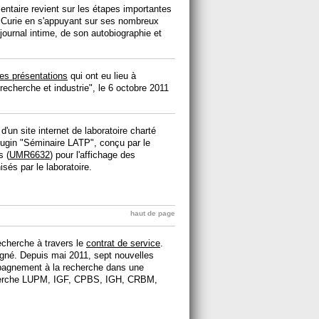
ntaire revient sur les étapes importantes
ie Curie en s'appuyant sur ses nombreux
journal intime, de son autobiographie et
es présentations
qui ont eu lieu à
 recherche et industrie", le 6 octobre 2011
un site internet de laboratoire charté
plugin "Séminaire LATP", conçu par le
s (
UMR6632
) pour l'affichage des
sés par le laboratoire.
haut de page
echerche à travers le
contrat de service
.
signé. Depuis mai 2011, sept nouvelles
mpagnement à la recherche dans une
cherche LUPM, IGF, CPBS, IGH, CRBM,