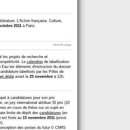
ttérature. L'Action française. Culture,
octobre 2011
à Paris.
haut de page
nt les projets de recherche et
ompétitivité. Le
calendrier
de labellisation
 Eau les éléments d'instruction du dossier
candidature labellisés par les Pôles de
net dédié
avant le
25 novembre
à 12h.
pel à candidatures pour son prix
 un jury international attribue 35 prix (10
mes en cours de thèse sur un sujet en
date limite de dépôt des
candidatures
(en
 est fixée au
15 novembre 2011
(envoi
r).
conception des postes du futur
© CNRS