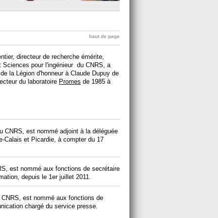
haut de page
ntier, directeur de recherche émérite,
nt Sciences pour l'ingénieur du CNRS, a
e de la Légion d'honneur à Claude Dupuy de
ecteur du laboratoire
Promes
de 1985 à
au CNRS, est nommé adjoint à la déléguée
e-Calais et Picardie, à compter du 17
RS, est nommé aux fonctions de secrétaire
ation, depuis le 1er juillet 2011.
au CNRS, est nommé aux fonctions de
unication chargé du service presse.