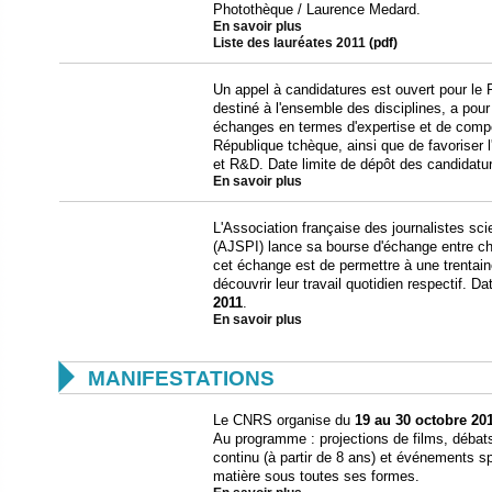
Photothèque / Laurence Medard.
En savoir plus
Liste des lauréates 2011
(pdf)
Un appel à candidatures est ouvert pour l
destiné à l'ensemble des disciplines, a pour 
échanges en termes d'expertise et de compét
République tchèque, ainsi que de favoriser
et R&D. Date limite de dépôt des candidatu
En savoir plus
L'Association française des journalistes sci
(AJSPI) lance sa bourse d'échange entre che
cet échange est de permettre à une trentain
découvrir leur travail quotidien respectif. D
2011
.
En savoir plus

MANIFESTATIONS
Le CNRS organise du
19 au 30 octobre 20
Au programme : projections de films, débats
continu (à partir de 8 ans) et événements sp
matière sous toutes ses formes.