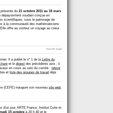
n présente du
21 octobre 2011 au 18 mars
un dépaysement soudain conçue en
des scientifiques, sous le patronage de
tes à la communauté des mathématiciens
Elle offre au visiteur un voyage au coeur
haut de page
rnier. Il a publié le n° 1 de la
Lettre du
chure
et le
digest
des précédents avis ; il
travaux en cours au sein du comité :
relevé
re et l
iste des groupes de travail
déjà
utive (CEFE) inaugure son nouveau
site web
.
s d'un jour, ARTE France, Institut Curie et
medi 15 octobre
à 20 h 40 et le