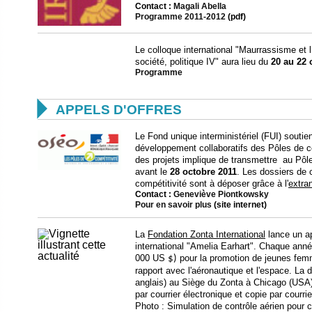
Contact :
Magali Abella
Programme 2011-2012
(pdf)
Le colloque international "Maurrassisme et li
société, politique IV" aura lieu du
20 au 22 
Programme

APPELS D'OFFRES
Le Fond unique interministériel (FUI) soutie
développement collaboratifs des Pôles de c
des projets implique de transmettre au Pôle
avant le
28 octobre 2011
. Les dossiers de 
compétitivité sont à déposer grâce à l'
extra
Contact :
Geneviève Piontkowsky
Pour en savoir plus
(site internet)
La
Fondation Zonta International
lance un ap
international "Amelia Earhart". Chaque année,
000 US
pour la promotion de jeunes fem
$)
rapport avec l'aéronautique et l'espace. La 
anglais) au Siège du Zonta à Chicago (USA)
par courrier électronique et copie par courrie
Photo
:
Simulation de contrôle aérien pour 