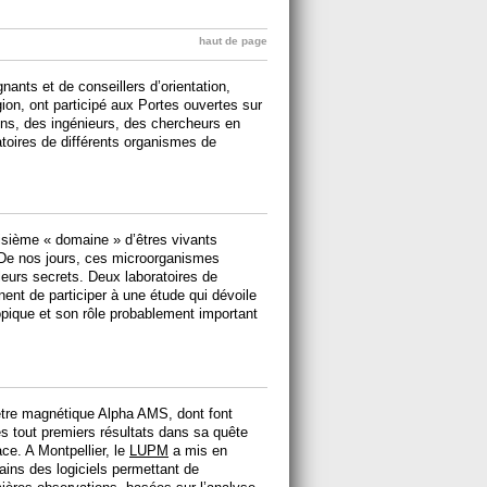
haut de page
ants et de conseillers d’orientation,
ion, ont participé aux Portes ouvertes sur
iens, des ingénieurs, des chercheurs en
atoires de différents organismes de
oisième « domaine » d’êtres vivants
. De nos jours, ces microorganismes
 leurs secrets. Deux laboratoires de
nent de participer à une étude qui dévoile
opique et son rôle probablement important
mètre magnétique Alpha AMS, dont font
s tout premiers résultats dans sa quête
ace. A Montpellier, le
LUPM
a mis en
ains des logiciels permettant de