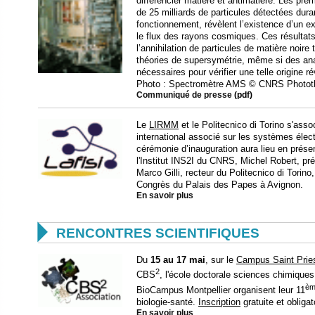
différencier matière et antimatière. Les pre
de 25 milliards de particules détectées dur
fonctionnement, révèlent l’existence d’un e
le flux des rayons cosmiques. Ces résultats 
l’annihilation de particules de matière noire t
théories de supersymétrie, même si des an
nécessaires pour vérifier une telle origine ré
Photo : Spectromètre AMS © CNRS Phototh
Communiqué de presse
(pdf)
Le
LIRMM
et le Politecnico di Torino s'asso
international associé sur les systèmes élect
cérémonie d’inauguration aura lieu en prése
l'Institut INS2I du CNRS, Michel Robert, prés
Marco Gilli, recteur du Politecnico di Torino
Congrès du Palais des Papes à Avignon.
En savoir plus

RENCONTRES SCIENTIFIQUES
Du
15 au 17 mai
, sur le
Campus Saint Pries
2
CBS
, l'école doctorale sciences chimiques
èm
BioCampus Montpellier organisent leur 11
biologie-santé.
Inscription
gratuite et obliga
En savoir plus