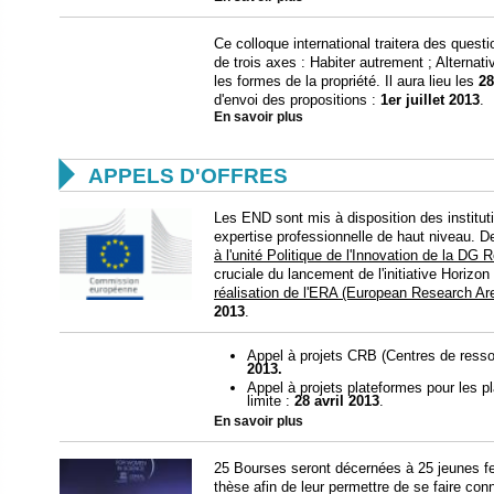
Ce colloque international traitera des questi
de trois axes : Habiter autrement ; Alterna
les formes de la propriété. Il aura lieu les
28
d'envoi des propositions :
1er juillet 2013
.
En savoir plus

APPELS D'OFFRES
Les END sont mis à disposition des institu
expertise professionnelle de haut niveau. D
à l'unité Politique de l'Innovation de la DG
cruciale du lancement de l'initiative Horizon
réalisation de l'ERA (European Research Ar
2013
.
Appel à projets CRB (Centres de resso
2013.
Appel à projets plateformes pour les p
limite :
28 avril 2013
.
En savoir plus
25 Bourses seront décernées à 25 jeunes f
thèse afin de leur permettre de se faire conna