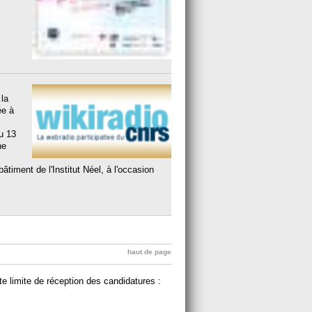
 la
ée à
au 13
ne
âtiment de l'Institut Néel, à l'occasion
haut de page
ate limite de réception des candidatures :