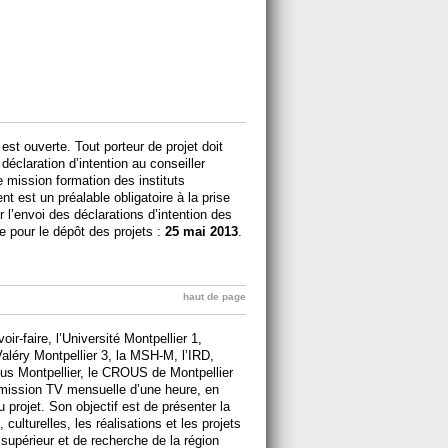
t ouverte. Tout porteur de projet doit
déclaration d’intention au conseiller
e mission formation des instituts
t est un préalable obligatoire à la prise
r l’envoi des déclarations d’intention des
te pour le dépôt des projets :
25 mai 2013
.
haut de page
ir-faire, l’Université Montpellier 1,
-Valéry Montpellier 3, la MSH-M, l’IRD,
s Montpellier, le CROUS de Montpellier
mission TV mensuelle d’une heure, en
 projet. Son objectif est de présenter la
culturelles, les réalisations et les projets
supérieur et de recherche de la région