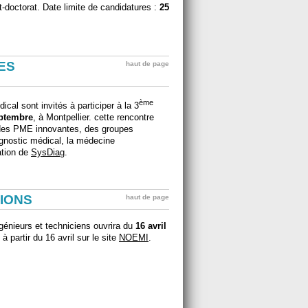
st-doctorat. Date limite de candidatures :
25
ES
haut de page
ème
cal sont invités à participer à la 3
eptembre
, à Montpellier. cette rencontre
 des PME innovantes, des groupes
iagnostic médical, la médecine
ation de
SysDiag
.
IONS
haut de page
génieurs et techniciens ouvrira du
16 avril
à partir du 16 avril sur le site
NOEMI
.