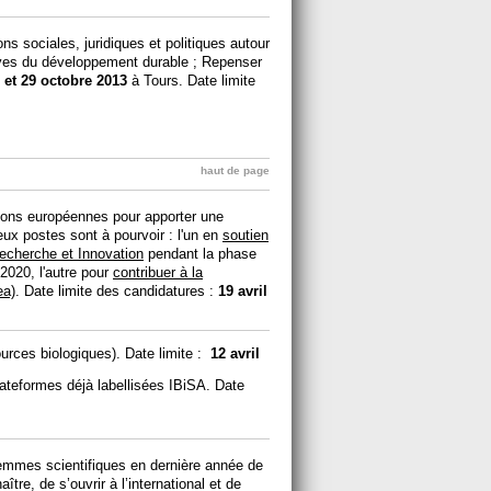
ons sociales, juridiques et politiques autour
tives du développement durable ; Repenser
 et 29 octobre 2013
à Tours. Date limite
haut de page
tions européennes pour apporter une
eux postes sont à pourvoir : l'un en
soutien
 Recherche et Innovation
pendant la phase
 2020, l'autre pour
contribuer à la
ea)
. Date limite des candidatures :
19 avril
urces biologiques). Date limite :
12 avril
lateformes déjà labellisées IBiSA. Date
emmes scientifiques en dernière année de
ître, de s’ouvrir à l’international et de