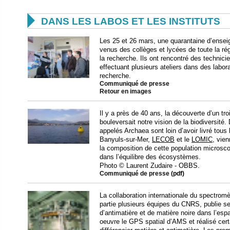

DANS LES LABOS ET LES INSTITUTS
Les 25 et 26 mars, une quarantaine d’enseign
venus des collèges et lycées de toute la rég
la recherche. Ils ont rencontré des technic
effectuant plusieurs ateliers dans des labor
recherche.
Communiqué de presse
Retour en images
Il y a près de 40 ans, la découverte d’un tr
bouleversait notre vision de la biodiversité
appelés Archaea sont loin d’avoir livré tous
Banyuls-sur-Mer,
LECOB
et le
LOMIC
, vien
la composition de cette population microsc
dans l’équilibre des écosystèmes.
Photo
© Laurent Zudaire - OBBS.
Communiqué de presse
(pdf)
La collaboration internationale du spectro
partie plusieurs équipes du CNRS, publie se
d’antimatière et de matière noire dans l’esp
oeuvre le GPS spatial d’AMS et réalisé cert