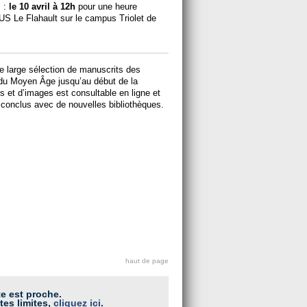
s :
le 10 avril à 12h
pour une heure
US Le Flahault sur le campus Triolet de
 large sélection de manuscrits des
 du Moyen Âge jusqu’au début de la
et d’images est consultable en ligne et
 conclus avec de nouvelles bibliothèques.
haut de page
te est proche.
tes limites,
cliquez ici
.