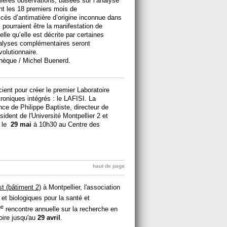
mières observations, basées sur l’analyse
ant les 18 premiers mois de
xcès d’antimatière d’origine inconnue dans
pourraient être la manifestation de
elle qu’elle est décrite par certaines
alyses complémentaires seront
volutionnaire.
èque / Michel Buenerd.
cient pour créer le premier Laboratoire
roniques intégrés : le LAFISI. La
nce de Philippe Baptiste, directeur de
ident de l'Université Montpellier 2 et
, le
29 mai
à 10h30 au Centre des
haut de page
t (bâtiment 2)
à Montpellier, l'association
 et biologiques pour la santé et
e
rencontre annuelle sur la recherche en
toire jusqu'au
29 avril
.