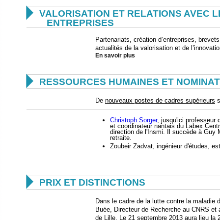

VALORISATION ET RELATIONS AVEC L
ENTREPRISES
Partenariats, création d’entreprises, breve
actualités de la valorisation et de l’innovat
En savoir plus

RESSOURCES HUMAINES ET NOMINAT
De
nouveaux postes de cadres supérieurs
s
Christoph Sorger
, jusqu'ici professeur
et coordinateur nantais du Labex Cent
direction de l'Insmi. Il succède à Guy Mé
retraite.
Zoubeir Zadvat, ingénieur d'études, est

PRIX ET DISTINCTIONS
Dans le cadre de la lutte contre la maladie d
Buée, Directeur de Recherche au CNRS et à
de Lille. Le 21 septembre 2013 aura lieu la 