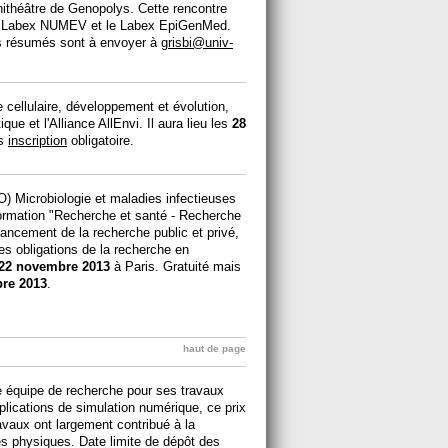
ithéâtre de Genopolys. Cette rencontre
 les Labex NUMEV et le Labex EpiGenMed.
es résumés sont à envoyer à
grisbi@univ-
 cellulaire, développement et évolution,
ue et l'Alliance AllEnvi. Il aura lieu les
28
is
inscription
obligatoire.
O) Microbiologie et maladies infectieuses
ormation "Recherche et santé - Recherche
nancement de la recherche public et privé,
 les obligations de la recherche en
22 novembre 2013
à Paris. Gratuité mais
bre 2013
.
haut de page
 équipe de recherche pour ses travaux
plications de simulation numérique, ce prix
vaux ont largement contribué à la
 physiques. Date limite de dépôt des