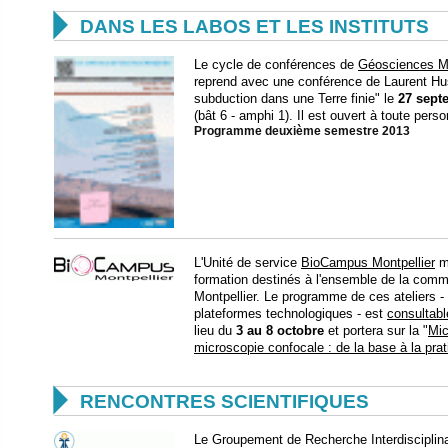

DANS LES LABOS ET LES INSTITUTS
Le cycle de conférences de
Géosciences Mo
reprend avec une conférence de Laurent Hus
subduction dans une Terre finie" le
27 sept
(bât 6 - amphi 1). Il est ouvert à toute pers
Programme deuxième semestre 2013
L'Unité de service
BioCampus Montpellier
me
formation destinés à l'ensemble de la com
Montpellier. Le programme de ces ateliers -
plateformes technologiques - est
consultabl
lieu du
3 au 8 octobre
et portera sur la "
Mic
microscopie confocale : de la base à la prat

RENCONTRES SCIENTIFIQUES
Le Groupement de Recherche Interdisciplin