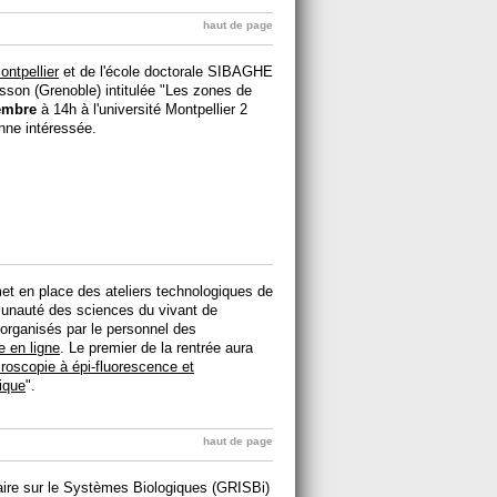
haut de page
ntpellier
et de l'école doctorale SIBAGHE
son (Grenoble) intitulée "Les zones de
embre
à 14h à l'université Montpellier 2
onne intéressée.
t en place des ateliers technologiques de
munauté des sciences du vivant de
 organisés par le personnel des
e en ligne
. Le premier de la rentrée aura
roscopie à épi-fluorescence et
ique
".
haut de page
aire sur le Systèmes Biologiques (GRISBi)