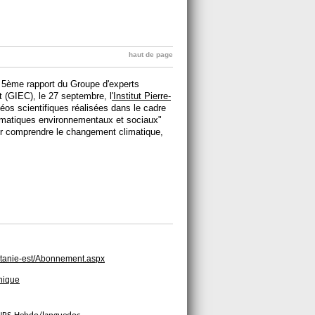
haut de page
 5ème rapport du Groupe d'experts
t (GIEC), le 27 septembre, l
'Institut Pierre-
éos scientifiques réalisées dans le cadre
imatiques environnementaux et sociaux"
r comprendre le changement climatique,
ccitanie-est/Abonnement.aspx
hnique