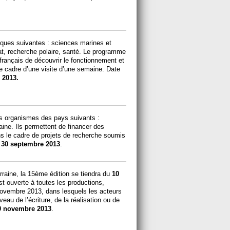
iques suivantes : sciences marines et
at, recherche polaire, santé. Le programme
français de découvrir le fonctionnement et
e cadre d’une visite d’une semaine. Date
 2013.
es organismes des pays suivants :
ine. Ils permettent de financer des
s le cadre de projets de recherche soumis
:
30 septembre 2013
.
rraine, la 15ème édition se tiendra du
10
st ouverte à toutes les productions,
0 novembre 2013, dans lesquels les acteurs
eau de l’écriture, de la réalisation ou de
0 novembre 2013
.