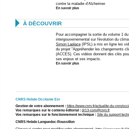
contre la maladie d’Alzheimer.
En savoir plus

À DÉCOUVRIR
Pour accompagner la sortie du volume 1 du
intergouvernemental sur l'évolution du clima
Simon Laplace
(IPSL) a mis en ligne les vid
du projet "Appréhender les changements cl
(ACCES). Ces vidéos donnent des clés pou
ses enjeux et ses impacts.
En savoir plus
CNRS Hebdo Occitanie Est
Gestion de votre abonnement :
https://www.cnrs.fr/actualite-du-cnrs/o
Vos remarques sur le contenu éditorial :
dr13-com@cnrs.fr
Vos remarques sur le fonctionnement technique :
Site du support tec
CNRS Hebdo Languedoc-Roussillon