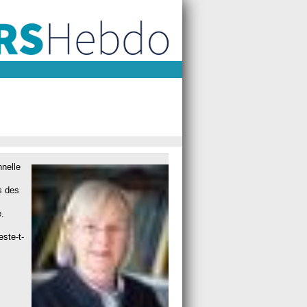
nelle
s des
e.
ste-t-