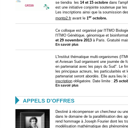
se tiendra les
14 et
15 octobre
dans l'amph
est une initiative conjointe soutenue par
Les inscriptions ainsi que la soumission d
er
montp2.fr
avant le
1
octobre.
Ce colloque est organisé par l'ITMO Biologie
l'ITMO Génétique, génomique et bioinformatiq
et 29 novembre 2013
à Paris. Gratuité ma
En savoir plus
L'Institut thématique multi-organismes (ITM
et Aviesan Sud organisent une journée de f
en partenariat avec les pays du Sud". Le fi
les principaux acteurs, les particularités et
partenariat seront abordés. Elle aura lieu le
inscription
obligatoire. Date limite :
25 octo
En savoir plus

APPELS D'OFFRES
Destiné à récompenser un chercheur ou une
dans le domaine de la parallélisation des ap
rend hommage à Joseph Fourier dont les tra
modélisation mathématique des phénomènes