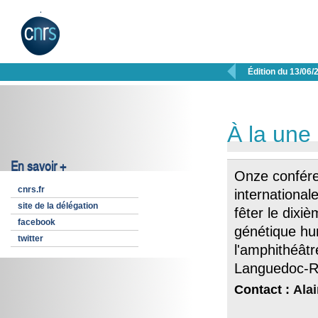

Édition du 13/06/
À la une
En savoir +
Onze confér
cnrs.fr
international
site de la délégation
fêter le dixiè
facebook
génétique hu
twitter
l'amphithéât
Languedoc-R
Contact :
Ala