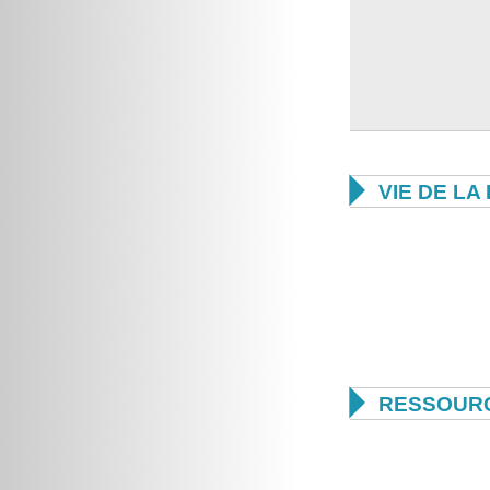

VIE DE L

RESSOUR