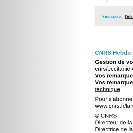
:
Déla

06/06/2008
CNRS Hebdo O
Gestion de vo
cnrs/occitani
Vos remarques
Vos remarques
technique
Pour s'abonner 
www.cnrs.fr/l
© CNRS
Directeur de la
Directrice de l