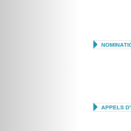

NOMINATI

APPELS D