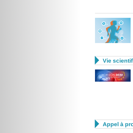

Vie scienti

Appel à pro