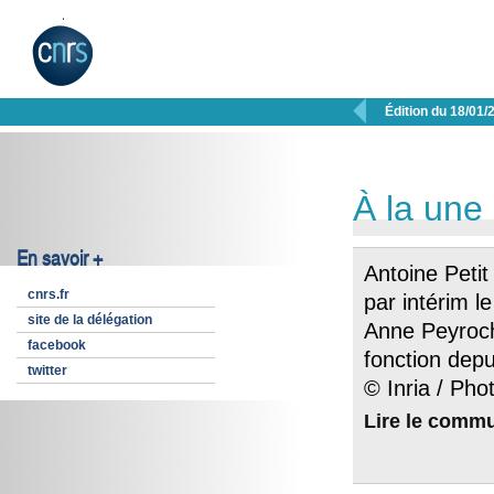

Édition du 18/01/
À la une
En savoir +
Antoine Peti
cnrs.fr
par intérim l
site de la délégation
Anne Peyroch
facebook
fonction depu
twitter
© Inria / Pho
Lire le comm