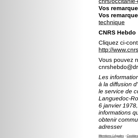
cnrs/occitani
Vos remarques
Vos remarques
technique
CNRS Hebdo
Cliquez ci-con
http://www.cn
Vous pouvez no
cnrshebdo@dr1
Les information
à la diffusion 
le service de 
Languedoc-Rous
6 janvier 1978,
informations q
obtenir commun
adresser
Mentions Légales
-
Cookies