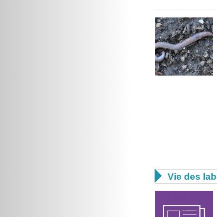

Vie des lab