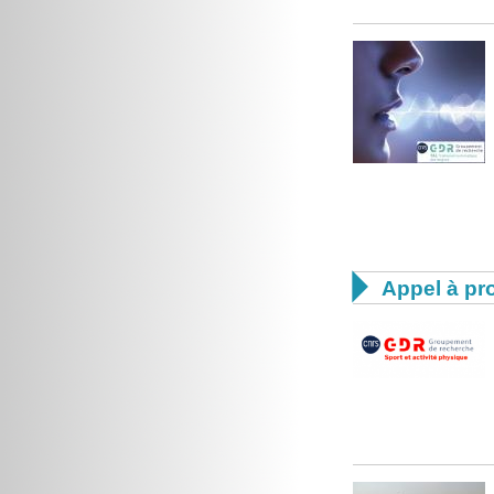

Appel à pro