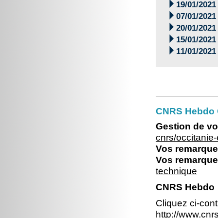

19/01/2021

07/01/2021

20/01/2021

15/01/2021

11/01/2021
CNRS Hebdo O
Gestion de vo
cnrs/occitani
Vos remarques
Vos remarques
technique
CNRS Hebdo
Cliquez ci-con
http://www.cn