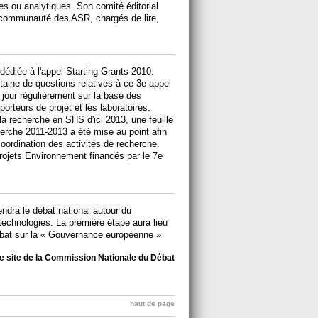
ues ou analytiques. Son comité éditorial
 communauté des ASR, chargés de lire,
dédiée à l'appel Starting Grants 2010.
ine de questions relatives à ce 3e appel
jour régulièrement sur la base des
teurs de projet et les laboratoires.
la recherche en SHS d'ici 2013, une feuille
herche
2011-2013 a été mise au point afin
coordination des activités de recherche.
ojets Environnement financés par le 7e
endra le débat national autour du
echnologies. La première étape aura lieu
ébat sur la « Gouvernance européenne »
le site de la Commission Nationale du Débat
haut de page