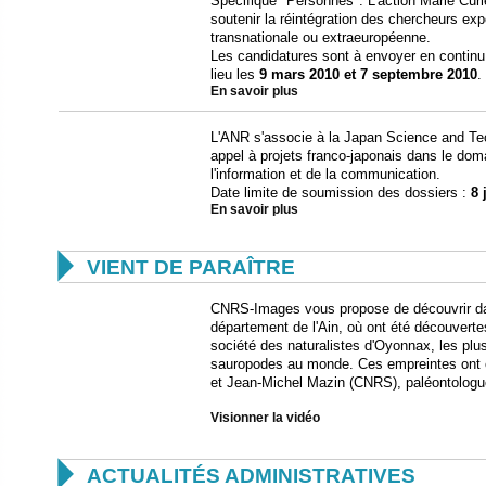
Spécifique "Personnes". L’action Marie Curi
soutenir la réintégration des chercheurs ex
transnationale ou extraeuropéenne.
Les candidatures sont à envoyer en continu
lieu les
9 mars 2010 et 7 septembre 2010
.
En savoir plus
L'ANR s'associe à la Japan Science and Te
appel à projets franco-japonais dans le do
l'information et de la communication.
Date limite de soumission des dossiers :
8 
En savoir plus

VIENT DE PARAÎTRE
CNRS-Images vous propose de découvrir dan
département de l'Ain, où ont été découvert
société des naturalistes d'Oyonnax, les pl
sauropodes au monde. Ces empreintes ont é
et Jean-Michel Mazin (CNRS), paléontologue
Visionner la vidéo

ACTUALITÉS ADMINISTRATIVES