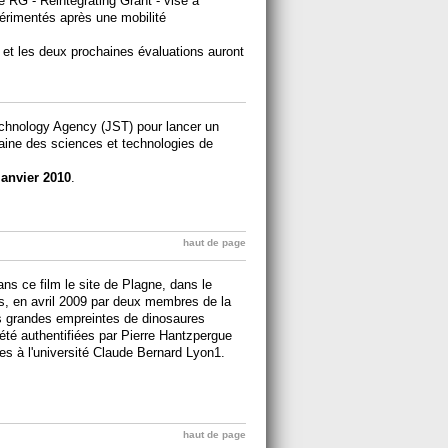
e RG - Reintegrating Grant - vise à
périmentés après une mobilité
 et les deux prochaines évaluations auront
chnology Agency (JST) pour lancer un
maine des sciences et technologies de
janvier 2010
.
haut de page
s ce film le site de Plagne, dans le
es, en avril 2009 par deux membres de la
us grandes empreintes de dinosaures
té authentifiées par Pierre Hantzpergue
s à l'université Claude Bernard Lyon1.
haut de page