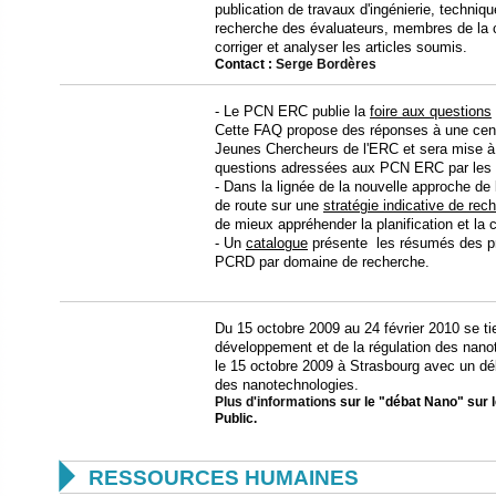
publication de travaux d'ingénierie, techniq
recherche des évaluateurs, membres de la
corriger et analyser les articles soumis.
Contact :
Serge Bordères
- Le PCN ERC publie la
foire aux questions
Cette FAQ propose des réponses à une centa
Jeunes Chercheurs de l'ERC et sera mise à 
questions adressées aux PCN ERC par les por
- Dans la lignée de la nouvelle approche de 
de route sur une
stratégie indicative de rec
de mieux appréhender la planification et la 
- Un
catalogue
présente les résumés des pr
PCRD par domaine de recherche.
Du 15 octobre 2009 au 24 février 2010 se ti
développement et de la régulation des nanot
le 15 octobre 2009 à Strasbourg avec un d
des nanotechnologies.
Plus d'informations
sur le "débat Nano" sur 
Public.

RESSOURCES HUMAINES