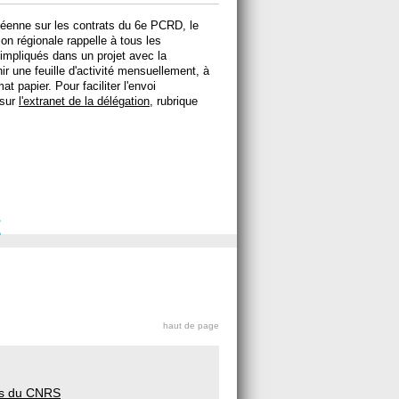
péenne sur les contrats du 6e PCRD, le
ion régionale rappelle à tous les
impliqués dans un projet avec la
r une feuille d'activité mensuellement, à
t papier. Pour faciliter l'envoi
 sur
l'extranet de la délégation
, rubrique
t
haut de page
ans du CNRS