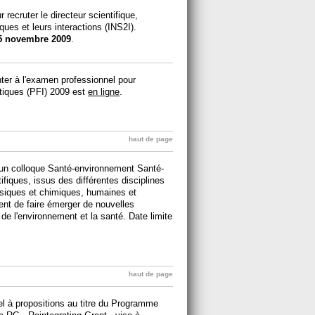
ecruter le directeur scientifique,
iques et leurs interactions (INS2I).
5 novembre 2009
.
nter à l'examen professionnel pour
matiques (PFI) 2009 est
en ligne
.
haut de page
un colloque Santé-environnement Santé-
ifiques, issus des différentes disciplines
ysiques et chimiques, humaines et
nt de faire émerger de nouvelles
e l'environnement et la santé. Date limite
haut de page
l à propositions au titre du Programme