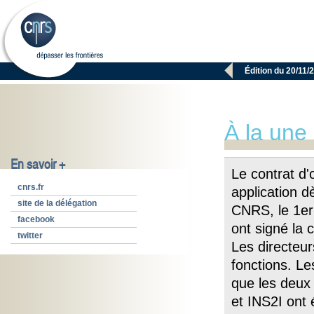

Édition du 20/11/
À la une
En savoir +
Le contrat d'
cnrs.fr
application d
site de la délégation
CNRS, le 1er
facebook
ont signé la 
twitter
Les directeur
fonctions. L
que les deux 
et INS2I ont