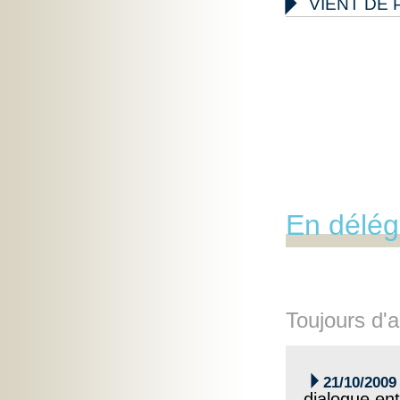

VIENT DE 
En délég
Toujours d'a

21/10/2009
dialogue ent