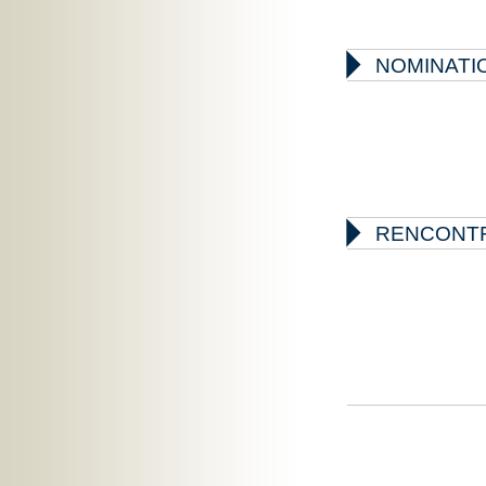

NOMINATIO

RENCONTR