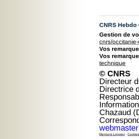
CNRS Hebdo O
Gestion de vo
cnrs/occitani
Vos remarques
Vos remarques
technique
© CNRS
Directeur d
Directrice 
Responsable
Information
Chazaud (D
Corresponda
webmaster
Mentions Légales
-
Cookies