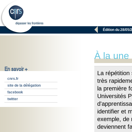

Édition du 28/05/
À la une
En savoir +
La répétitio
cnrs.fr
très rapidem
site de la délégation
la première 
facebook
Universités P
twitter
d'apprentissa
identifier et
exemple, de 
deviennent fa