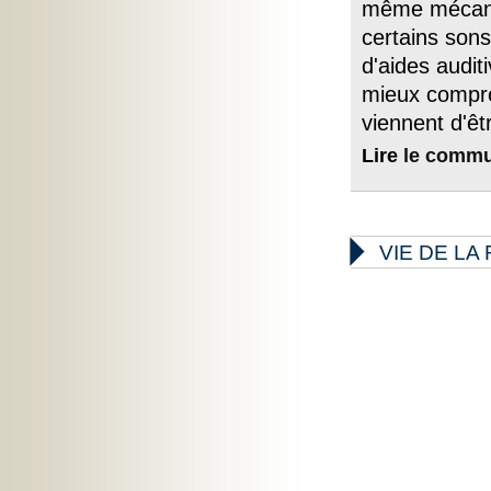
même mécanis
certains sons
d'aides audit
mieux compre
viennent d'êt
Lire
le commu

VIE DE L