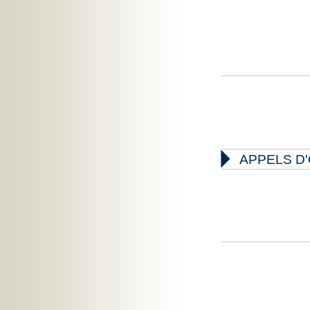

APPELS D