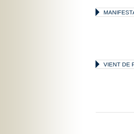

MANIFEST

VIENT DE 