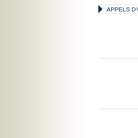

APPELS D