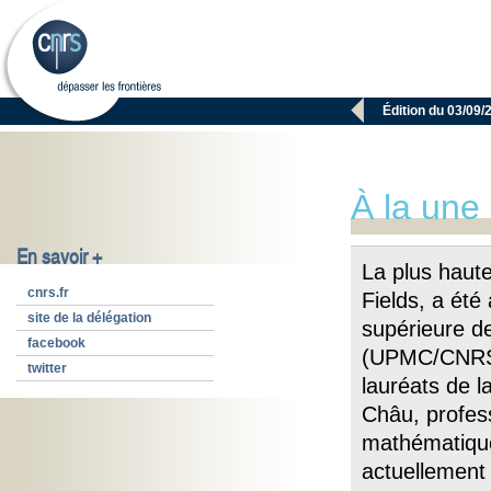

Édition du 03/09/
À la une
En savoir +
La plus haute
cnrs.fr
Fields, a été
site de la délégation
supérieure de
facebook
(UPMC/CNRS).
twitter
lauréats de l
Châu, profess
mathématique
actuellement 