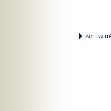

ACTUALIT