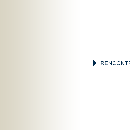

RENCONTR