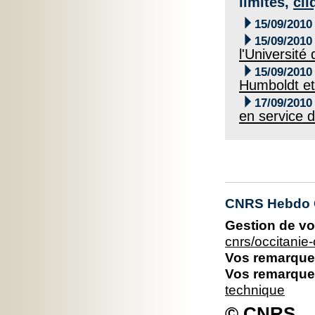
limites,
cli

15/09/2010

15/09/2010
l'Université

15/09/2010
Humboldt e

17/09/2010
en service d
CNRS Hebdo O
Gestion de vo
cnrs/occitani
Vos remarques
Vos remarques
technique
© CNRS