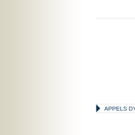

APPELS D