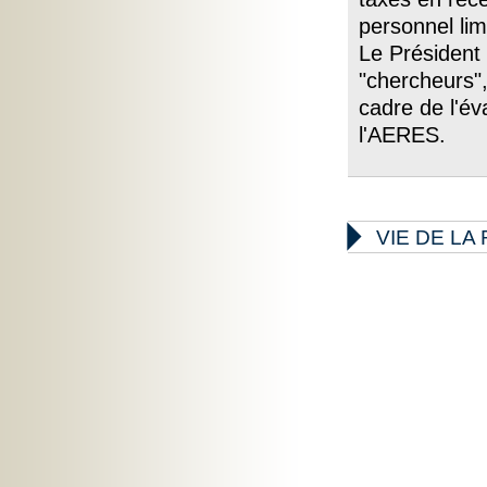
personnel lim
Le Président
"chercheurs",
cadre de l'év
l'AERES.

VIE DE L