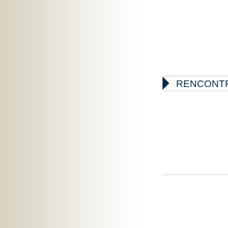

RENCONTR