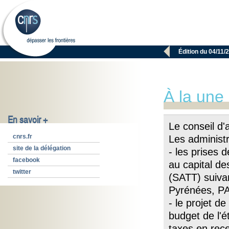

Édition du 04/11/
À la une
En savoir +
Le conseil d'
cnrs.fr
Les administr
site de la délégation
- les prises 
facebook
au capital de
twitter
(SATT) suiva
Pyrénées, P
- le projet d
budget de l'
taxes en rec