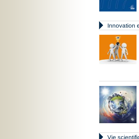

Innovation e

Vie scientif