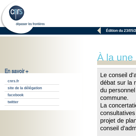

Édition du 23/05/
À la une
En savoir +
Le conseil d'
cnrs.fr
débat sur la 
site de la délégation
du personnel 
facebook
commune.
twitter
La concertati
consultatives 
projet de pla
conseil d’admi