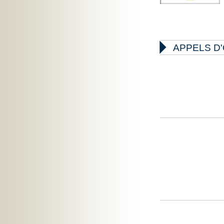

APPELS D