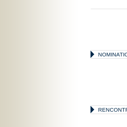

NOMINATIO

RENCONTR