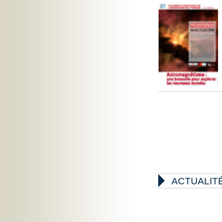

ACTUALIT