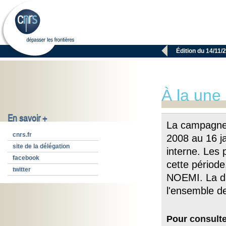

Édition du 14/11/
À la une
En savoir +
La campagne 
cnrs.fr
2008 au 16 ja
site de la délégation
interne. Les 
facebook
cette période
twitter
NOEMI. La da
l'ensemble d
Pour
consult