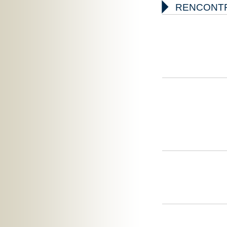

RENCONTR