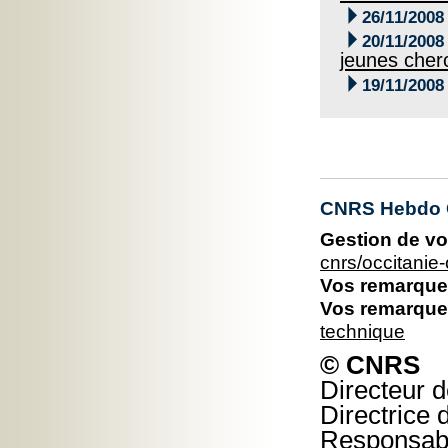

26/11/2008

20/11/2008
jeunes cher

19/11/2008
CNRS Hebdo O
Gestion de vo
cnrs/occitani
Vos remarques
Vos remarques
technique
© CNRS
Directeur d
Directrice 
Responsable