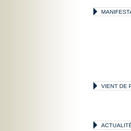

MANIFEST

VIENT DE 

ACTUALIT