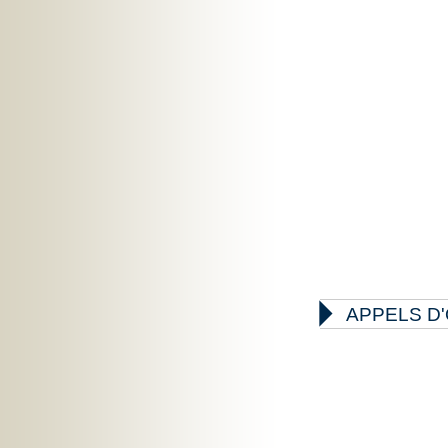

APPELS D