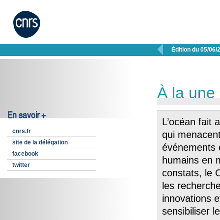

Édition du 05/06/
À la une
En savoir +
L’océan fait 
cnrs.fr
qui menacent 
site de la délégation
événements c
facebook
humains en m
twitter
constats, le
les recherche
innovations e
sensibiliser l