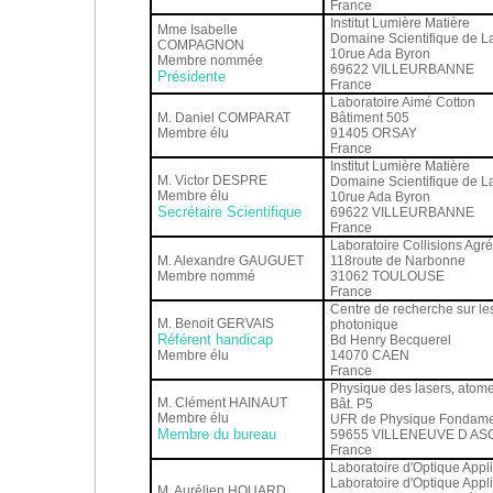
France
Institut Lumière Matière
Mme Isabelle
Domaine Scientifique de L
COMPAGNON
10rue Ada Byron
Membre nommée
69622 VILLEURBANNE
Présidente
France
Laboratoire Aimé Cotton
M. Daniel COMPARAT
Bâtiment 505
Membre élu
91405 ORSAY
France
Institut Lumière Matière
M. Victor DESPRE
Domaine Scientifique de L
Membre élu
10rue Ada Byron
Secrétaire Scientifique
69622 VILLEURBANNE
France
Laboratoire Collisions Agré
M. Alexandre GAUGUET
118route de Narbonne
Membre nommé
31062 TOULOUSE
France
Centre de recherche sur les
M. Benoit GERVAIS
photonique
Référent handicap
Bd Henry Becquerel
Membre élu
14070 CAEN
France
Physique des lasers, atome
M. Clément HAINAUT
Bât. P5
Membre élu
UFR de Physique Fondame
Membre du bureau
59655 VILLENEUVE D AS
France
Laboratoire d'Optique Appl
Laboratoire d'Optique Appl
M. Aurélien HOUARD