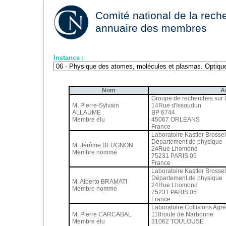
Comité national de la reche
annuaire des membres
Instance :
Nom
A
Groupe de recherches sur l
M. Pierre-Sylvain
14Rue d'Issoudun
ALLAUME
BP 6744
Membre élu
45067 ORLEANS
France
Laboratoire Kastler Brossel
Département de physique
M. Jérôme BEUGNON
24Rue Lhomond
Membre nommé
75231 PARIS 05
France
Laboratoire Kastler Brossel
Département de physique
M. Alberto BRAMATI
24Rue Lhomond
Membre nommé
75231 PARIS 05
France
Laboratoire Collisions Agré
M. Pierre CARCABAL
118route de Narbonne
Membre élu
31062 TOULOUSE