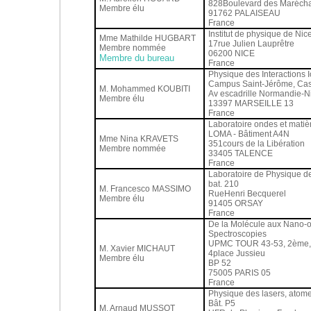
828Boulevard des Maréch
Membre élu
91762 PALAISEAU
France
Institut de physique de Nic
Mme Mathilde HUGBART
17rue Julien Lauprêtre
Membre nommée
06200 NICE
Membre du bureau
France
Physique des Interactions 
Campus Saint-Jérôme, Ca
M. Mohammed KOUBITI
Av escadrille Normandie-
Membre élu
13397 MARSEILLE 13
France
Laboratoire ondes et matiè
LOMA - Bâtiment A4N
Mme Nina KRAVETS
351cours de la Libération
Membre nommée
33405 TALENCE
France
Laboratoire de Physique d
bat. 210
M. Francesco MASSIMO
RueHenri Becquerel
Membre élu
91405 ORSAY
France
De la Molécule aux Nano-obj
Spectroscopies
UPMC TOUR 43-53, 2ème,
M. Xavier MICHAUT
4place Jussieu
Membre élu
BP 52
75005 PARIS 05
France
Physique des lasers, atome
Bât. P5
M. Arnaud MUSSOT