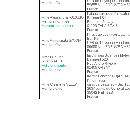
UFR de Physique Fondame
Membre élu
59655 VILLENEUVE D AS
France
Laboratoire pour l'utilisati
Mme Alessandra RAVASIO
Bâtiment 84
Membre nommée
Route de Saclay
Membre du bureau
91128 PALAISEAU
France
Physique des lasers, atome
Bât. P5
Mme Annunziata SAVOIA
UFR de Physique Fondame
Membre élue
59655 VILLENEUVE D AS
France
Institut des Sciences Moléc
Mme Niloufar
Bâtiment 520
SHAFIZADEH
Rue André Rivière
Référent parité
91405 ORSAY
Membre élue
France
Institut Fonctions Optiques
l'information
Mme Christelle VELLY
campus Beaulieu - Bât. 11
Membre élue
263Avenue du Général Lec
35042 RENNES
France