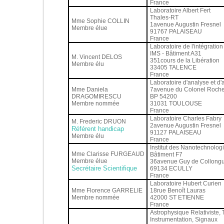
France
Laboratoire Albert Fert
Thales-RT
Mme Sophie COLLIN
1avenue Augustin Fresnel
Membre élue
91767 PALAISEAU
France
Laboratoire de l'intégratio
IMS - Bâtiment A31
M. Vincent DELOS
351cours de la Libération
Membre élu
33405 TALENCE
France
Laboratoire d'analyse et d'
Mme Daniela
7avenue du Colonel Roch
DRAGOMIRESCU
BP 54200
Membre nommée
31031 TOULOUSE
France
Laboratoire Charles Fabry
M. Frederic DRUON
2avenue Augustin Fresnel
Référent handicap
91127 PALAISEAU
Membre élu
France
Institut des Nanotechnolog
Mme Clarisse FURGEAUD
Bâtiment F7
Membre élue
36avenue Guy de Collong
Secrétaire Scientifique
69134 ECULLY
France
Laboratoire Hubert Curien
Mme Florence GARRELIE
18rue Benoît Lauras
Membre nommée
42000 ST ETIENNE
France
Astrophysique Relativiste, 
Instrumentation, Signaux