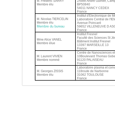
M. Frédéric SARRY
2Allée André Guinier, Ca
Membre élu
BP50840
54011 NANCY CEDEX
France
Institut d'Electronique de 
M. Nicolas TIERCELIN
Laboratoire Central de l'I
Membre élu
Avenue Poincaré
Membre du bureau
59652 VILLENEUVE D AS
France
Institut Fresnel
Faculté des Sciences St J
Mme Alice VANEL
Bâtiment Institut Fresnel
Membre élue
13397 MARSEILLE 13
France
Centre de Nanosciences e
M. Laurent VIVIEN
10Boulevard Thomas Gobe
Membre nommé
91120 PALAISEAU
France
Laboratoire plasma et conv
M. Georges ZISSIS
118route de Narbonne
Membre élu
31062 TOULOUSE
France