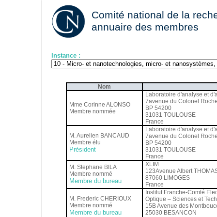
Comité national de la reche
annuaire des membres
Instance :
Nom
Laboratoire d'analyse et d'
7avenue du Colonel Roch
Mme Corinne ALONSO
BP 54200
Membre nommée
31031 TOULOUSE
France
Laboratoire d'analyse et d'
M. Aurelien BANCAUD
7avenue du Colonel Roch
Membre élu
BP 54200
Président
31031 TOULOUSE
France
XLIM
M. Stephane BILA
123Avenue Albert THOMA
Membre nommé
87060 LIMOGES
Membre du bureau
France
Institut Franche-Comté El
M. Frederic CHERIOUX
Optique – Sciences et Tec
Membre nommé
15B Avenue des Montbouc
Membre du bureau
25030 BESANCON