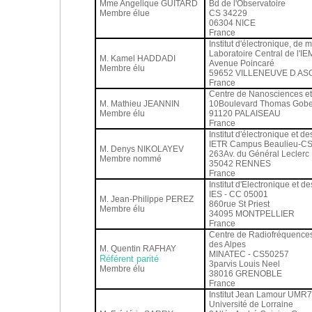
Mme Angelique GUITARD
Bd de l'Observatoire
Membre élue
CS 34229
06304 NICE
France
Institut d'électronique, de
Laboratoire Central de l'I
M. Kamel HADDADI
Avenue Poincaré
Membre élu
59652 VILLENEUVE D AS
France
Centre de Nanosciences e
M. Mathieu JEANNIN
10Boulevard Thomas Gobe
Membre élu
91120 PALAISEAU
France
Institut d'électronique et 
IETR Campus Beaulieu-CS
M. Denys NIKOLAYEV
263Av. du Général Leclerc
Membre nommé
35042 RENNES
France
Institut d'Electronique et 
IES - CC 05001
M. Jean-Philippe PEREZ
860rue St Priest
Membre élu
34095 MONTPELLIER
France
Centre de Radiofréquences
des Alpes
M. Quentin RAFHAY
MINATEC - CS50257
Référent parité
3parvis Louis Neel
Membre élu
38016 GRENOBLE
France
Institut Jean Lamour UMR
Université de Lorraine