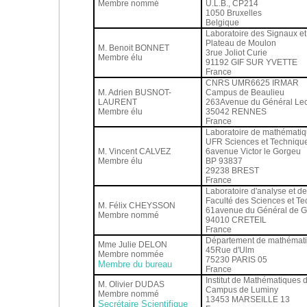
Membre nommé
U.L.B., CP214
1050 Bruxelles
Belgique
Laboratoire des Signaux e
Plateau de Moulon
M. Benoit BONNET
3rue Joliot Curie
Membre élu
91192 GIF SUR YVETTE
France
CNRS UMR6625 IRMAR
M. Adrien BUSNOT-
Campus de Beaulieu
LAURENT
263Avenue du Général Lec
Membre élu
35042 RENNES
France
Laboratoire de mathématiq
UFR Sciences et Techniqu
M. Vincent CALVEZ
6avenue Victor le Gorgeu
Membre élu
BP 93837
29238 BREST
France
Laboratoire d'analyse et 
Faculté des Sciences et Te
M. Félix CHEYSSON
61avenue du Général de G
Membre nommé
94010 CRETEIL
France
Département de mathématiq
Mme Julie DELON
45Rue d'Ulm
Membre nommée
75230 PARIS 05
Membre du bureau
France
Institut de Mathématiques d
M. Olivier DUDAS
Campus de Luminy
Membre nommé
13453 MARSEILLE 13
Secrétaire Scientifique