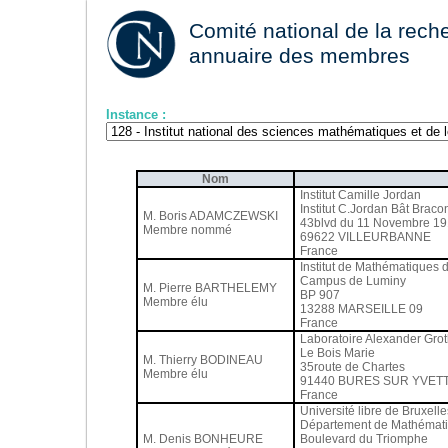
Comité national de la reche
annuaire des membres
Instance :
Nom
Institut Camille Jordan
Institut C.Jordan Bât Braco
M. Boris ADAMCZEWSKI
43blvd du 11 Novembre 1
Membre nommé
69622 VILLEURBANNE
France
Institut de Mathématiques d
Campus de Luminy
M. Pierre BARTHELEMY
BP 907
Membre élu
13288 MARSEILLE 09
France
Laboratoire Alexander Gro
Le Bois Marie
M. Thierry BODINEAU
35route de Chartes
Membre élu
91440 BURES SUR YVET
France
Université libre de Bruxelle
Département de Mathémat
M. Denis BONHEURE
Boulevard du Triomphe