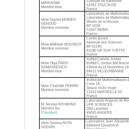
118route de Narbonne
MIRRAHIMI
31062 TOULOUSE
Membre élue
France
Laboratoire de Mathémati
Laboratoire de Mathémati
Mme Sophie MORIER-
Moulin de la Housse
GENOUD
BP 1039
Membre nommée
51687 REIMS
France
Centre Borelli
4avenue des Sciences
Mme Mathilde MOUGEOT
BP 91190
Membre nommée
91190 GIF SUR YVETTE
France
Institut Camille Jordan
Mme Olga PARIS
Institut C.Jordan Bât Braco
ROMASKEVICH
43blvd du 11 Novembre 1
Membre élue
69622 VILLEURBANNE
France
Institut de Mathématiques d
Case 19
Mme Charlotte PERRIN
3place Victor Hugo
Membre nommée
13331 MARSEILLE 03
France
Laboratoire Angevin de R
M. Nicolas RAYMOND
UFR SCIENCES
Membre élu
2Bd Lavoisier
Président
49045 ANGERS
France
Laboratoire Jean-Alexand
Mme Simona ROTA
Bâtiment Dieudonné
NODARI