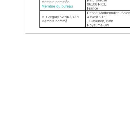
Parc Valrose
Membre nommée
06108 NICE
Membre du bureau
France
Dept of Mathematical Scie
M. Gregory SANKARAN
4 West 5.16
Membre nommé
. Claverton, Bath
Royaume-Uni