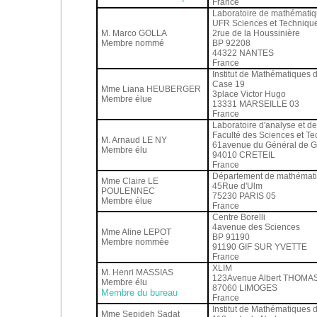
France
Laboratoire de mathématiq
UFR Sciences et Techniqu
M. Marco GOLLA
2rue de la Houssinière
Membre nommé
BP 92208
44322 NANTES
France
Institut de Mathématiques d
Case 19
Mme Liana HEUBERGER
3place Victor Hugo
Membre élue
13331 MARSEILLE 03
France
Laboratoire d'analyse et 
Faculté des Sciences et Te
M. Arnaud LE NY
61avenue du Général de G
Membre élu
94010 CRETEIL
France
Département de mathématiq
Mme Claire LE
45Rue d'Ulm
POULENNEC
75230 PARIS 05
Membre élue
France
Centre Borelli
4avenue des Sciences
Mme Aline LEPOT
BP 91190
Membre nommée
91190 GIF SUR YVETTE
France
XLIM
M. Henri MASSIAS
123Avenue Albert THOMA
Membre élu
87060 LIMOGES
Membre du bureau
France
Institut de Mathématiques 
Mme Sepideh Sadat