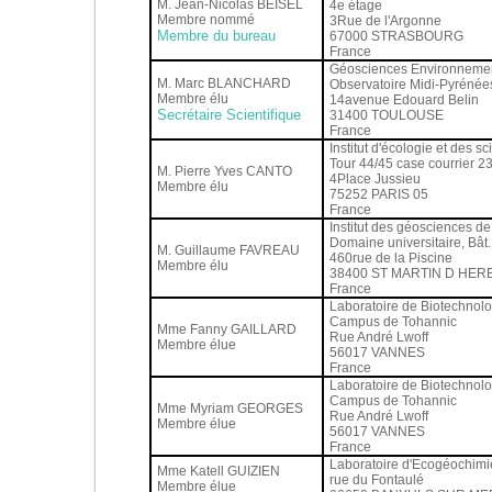
M. Jean-Nicolas BEISEL
4e étage
Membre nommé
3Rue de l'Argonne
Membre du bureau
67000 STRASBOURG
France
Géosciences Environnemen
M. Marc BLANCHARD
Observatoire Midi-Pyrénée
Membre élu
14avenue Edouard Belin
Secrétaire Scientifique
31400 TOULOUSE
France
Institut d'écologie et des 
Tour 44/45 case courrier 2
M. Pierre Yves CANTO
4Place Jussieu
Membre élu
75252 PARIS 05
France
Institut des géosciences d
Domaine universitaire, Bâ
M. Guillaume FAVREAU
460rue de la Piscine
Membre élu
38400 ST MARTIN D HER
France
Laboratoire de Biotechnolo
Campus de Tohannic
Mme Fanny GAILLARD
Rue André Lwoff
Membre élue
56017 VANNES
France
Laboratoire de Biotechnolo
Campus de Tohannic
Mme Myriam GEORGES
Rue André Lwoff
Membre élue
56017 VANNES
France
Laboratoire d'Ecogéochim
Mme Katell GUIZIEN
rue du Fontaulé
Membre élue