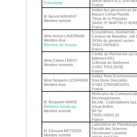
66650 BANYULS SUR ME
Présidente
France
Institut des géosciences d
Maison Climat Planète
M. Benoit HINGRAY
70rue de la Physique
Membre nommé
38400 ST MARTIN D HER
France
Écosystèmes, biodiversité, 
Mme Anniet LAVERMAN
Campus de Beaulieu , bât
Membre élue
263Av du général Leclerc
Membre du bureau
35042 RENNES
France
Centre de Recherche sur la
Bâtiment 4R1
Mme Celine LEROY
118route de Narbonne
Membre nommée
31062 TOULOUSE
France
Institut Terre Environneme
Mme Nolwenn LESPARRE
5rue René Descartes
Membre élue
67084 STRASBOURG
France
Molécules de Communicatio
Microorganismes
M. Benjamin MARIE
MCAM - CNRS/MNHN-Dpt 
Référent handicap
63rue Buffon
Membre nommé
BP 54
75005 PARIS 05
France
Laboratoire de Planétologi
Faculté des Sciences
M. Edouard METZGER
2boulevard Lavoisier
Membre nommé