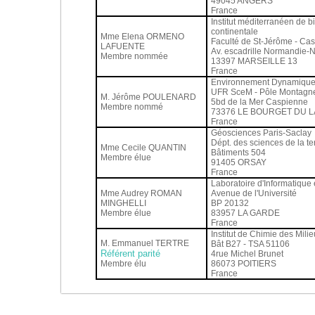
49045 ANGERS
France
Institut méditerranéen de bi
continentale
Mme Elena ORMENO
Faculté de St-Jérôme - Ca
LAFUENTE
Av. escadrille Normandie-
Membre nommée
13397 MARSEILLE 13
France
Environnement Dynamique e
UFR SceM - Pôle Montagn
M. Jérôme POULENARD
5bd de la Mer Caspienne
Membre nommé
73376 LE BOURGET DU 
France
Géosciences Paris-Saclay
Dépt. des sciences de la te
Mme Cecile QUANTIN
Bâtiments 504
Membre élue
91405 ORSAY
France
Laboratoire d'Informatique
Mme Audrey ROMAN
Avenue de l'Université
MINGHELLI
BP 20132
Membre élue
83957 LA GARDE
France
Institut de Chimie des Milie
M. Emmanuel TERTRE
Bât B27 - TSA 51106
Référent parité
4rue Michel Brunet
Membre élu
86073 POITIERS
France