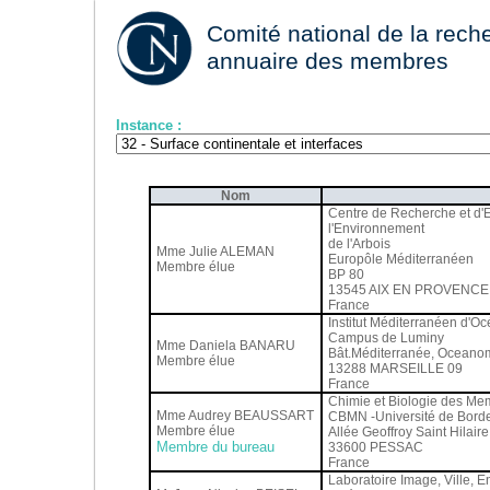
Comité national de la reche
annuaire des membres
Instance :
Nom
Centre de Recherche et d
l'Environnement
de l'Arbois
Mme Julie ALEMAN
Europôle Méditerranéen
Membre élue
BP 80
13545 AIX EN PROVENCE
France
Institut Méditerranéen d'O
Campus de Luminy
Mme Daniela BANARU
Bât.Méditerranée, Oceano
Membre élue
13288 MARSEILLE 09
France
Chimie et Biologie des Me
Mme Audrey BEAUSSART
CBMN -Université de Bord
Membre élue
Allée Geoffroy Saint Hilaire
Membre du bureau
33600 PESSAC
France
Laboratoire Image, Ville, 