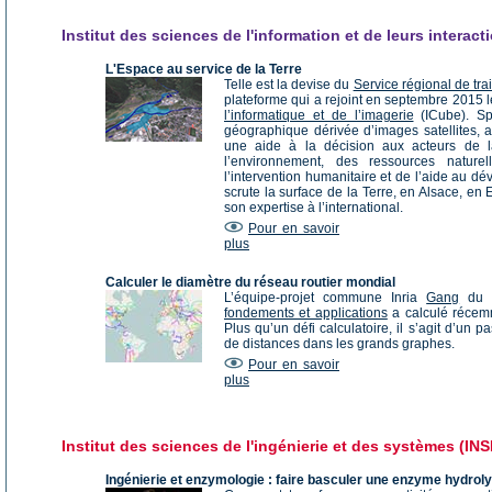
Institut des sciences de l'information et de leurs interact
L'Espace au service de la Terre
Telle est la devise du
Service régional de tra
plateforme qui a rejoint en septembre 2015 
l’informatique et de l’imagerie
(ICube). Spé
géographique dérivée d’images satellites, a
une aide à la décision aux acteurs de la
l’environnement, des ressources naturel
l’intervention humanitaire et de l’aide au d
scrute la surface de la Terre, en Alsace, en
son expertise à l’international.
Pour en savoir
plus
Calculer le diamètre du réseau routier mondial
L’équipe-projet commune Inria
Gang
d
fondements et applications
a calculé récemm
Plus qu’un défi calculatoire, il s’agit d’un 
de distances dans les grands graphes.
Pour en savoir
plus
Institut des sciences de l'ingénierie et des systèmes (INS
Ingénierie et enzymologie : faire basculer une enzyme hydroly