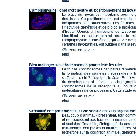
L'amphiphysine : chef d'orchestre du positionnement du noyau
La place du noyau est importante pour l’or
des tissus. Ce positionnement est modifié 
myopathies centronucléaires. Les équipes
l’Institut de génétique et de biologie molécula
d’Edgar Gomes à l’université de Lisbon
identifient un acteur central dans le 
l’amphiphysine. Cette étude, qui ouvre des 
certaines myopathies, est publiée dans la r
Pour en savoir
plus
Bien mélanger ses chromosomes pour mieux les trier
Le tri des chromosomes par paires d’homol
la formation des gamètes nécessaires à 
s’effectue ce tri ? L’équipe de Jean-René Hu
du développement, dévoile la chorégraphie
chromosomes de la drosophile au cours de 
moléculaires de ce processus. Cette étude e
Pour en savoir
plus
Variabilité comportementale et vie sociale chez un organisme 
Beaucoup d’animaux présentent, tout comme
et ne réagissent pas tous de la même maniè
et sociales. Toutefois, l’intégralité de ces
relativement complexes et multicellulaires. 
recherche sur la cognition animale, démontre