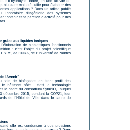
que d’hydrolyse, innée, en une activité de
 plus rare mais très utile pour élaborer des
verses applications ? Dans un article publié
 Laboratoire d'ingénierie des systèmes
 obtenir cette partition d’activité pour des
ses.
r grâce aux liquides ioniques
 l’élaboration de bioplastiques fonctionnels
idon : c’est l’objet du projet scientifique
CNRS, de l’INRA, de l’université de Nantes
de l'Avenir"
 sein de biofaçades en tirant profit des
le bâtiment hôte : c’est la technologie
ans le cadre du consortium SymBIO
, auquel
2
 13 décembre 2015, pendant la COP21, leur
vis de l’Hôtel de Ville dans le cadre de
ssions
quand elle est condensée à des pressions
ous terre, dans le manteau terrestre ? Dans