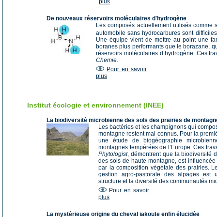
plus
De nouveaux réservoirs moléculaires d'hydrogène
Les composés actuellement utilisés comme 
automobile sans hydrocarbures sont difficiles
Une équipe vient de mettre au point une fa
boranes plus performants que le borazane, qui
réservoirs moléculaires d’hydrogène. Ces tr
Chemie.
Pour en savoir
plus
Institut écologie et environnement (INEE)
La biodiversité microbienne des sols des prairies de montagn
Les bactéries et les champignons qui compose
montagne restent mal connus. Pour la premi
une étude de biogéographie microbien
montagnes tempérées de l’Europe. Ces trav
Phytologist
, démontrent que la biodiversité
des sols de haute montagne, est influencée à
par la composition végétale des prairies. L
gestion agro-pastorale des alpages est 
structure et la diversité des communautés mi
Pour en savoir
plus
La mystérieuse origine du cheval iakoute enfin élucidée