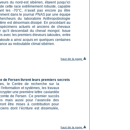
urs du nord-est sibérien, étaient jusqu’ici
e de cette race extrêmement robuste, capable
ant les -70°C, n’avait pas encore pu être
mment dans le journal
PNAS
par une équipe
ercheurs du laboratoire Anthropobiologie
tère est désormais dissipé. En procédant au
spécimens actuels et anciens de chevaux
er qu’il descendait du cheval mongol. Issue
és avec les premiers éleveurs iakoutes, entre
iakoute a ainsi acquis en quelques centaines
ance au redoutable climat sibérien.
haut de la page
e de Fersen livrent leurs premiers secrets
ales, le Centre de recherche sur la
l'information et systèmes, les travaux
crypter une première lettre caviardée
e comte de Fersen. Ce premier succès
ées mais aussi pour l’avancée des
ront être mises à contribution pour
iens dont l’écriture est dissimulée,
haut de la page