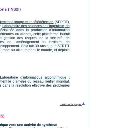
ions (INS2I)
itement d’image et de télédétection
(SERTIT),
le
Laboratoire des sciences de l’ingénieur, de
cialisée dans la production d’information
ériennes ou drones, cette plateforme fournit
 gestion des risques, de la sécurité, de
les, de l’aménagement du territoire, de
éveloppement. Cela fait 30 ans que le SERTIT
 Europe ou ailleurs dans le monde, et déploie
u
Laboratoire d’informatique algorithmique :
ent le diamètre du réseau routier mondial.
pas dans la résolution effective des problèmes
haut de la page
IS)
tique vers une activité de synthèse