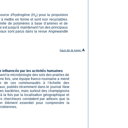
source d'hydrogène (H
) pour la propulsion
2
 à mettre en forme et sont non recyclables.
mille de polymères à base d’amines et de
 est jusqu'à maintenant l'un des principaux
avaux sont parus dans la revue
Angewandte
haut de la page
e influencée par les activités humaines
nt la microbiologie des sols des prairies de
ère fois, une équipe franco-roumaine a mené
ne de ces communautés à l’échelle des
aux, publiés récemment dans le journal
New
 des bactéries, mais surtout des champignons
 la fois par la localisation géographique et
es chercheurs constatent par ailleurs que la
un élément essentiel pour comprendre la
crobiennes.