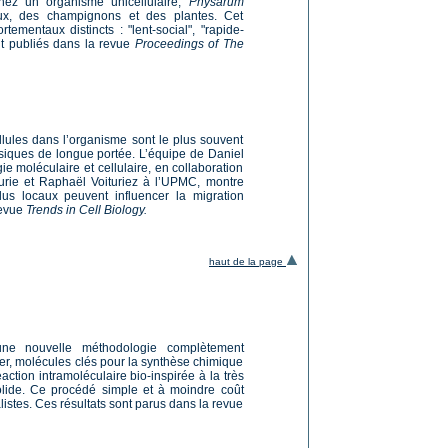
hez un organisme unicellulaire,
Physarum
aux, des champignons et des plantes. Cet
mentaux distincts : "lent-social", "rapide-
ont publiés dans la revue
Proceedings of The
lules dans l’organisme sont le plus souvent
ysiques de longue portée. L’équipe de Daniel
gie moléculaire et cellulaire, en collaboration
Curie et Raphaël Voituriez à l’UPMC, montre
us locaux peuvent influencer la migration
revue
Trends in Cell Biology.
haut de la page
ne nouvelle méthodologie complètement
er, molécules clés pour la synthèse chimique
tion intramoléculaire bio-inspirée à la très
lide. Ce procédé simple et à moindre coût
istes. Ces résultats sont parus dans la revue