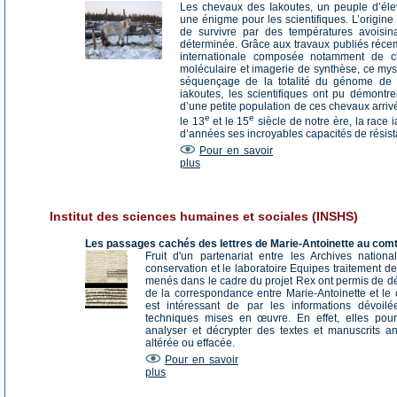
Les chevaux des Iakoutes, un peuple d’éleve
une énigme pour les scientifiques. L’origin
de survivre par des températures avoisin
déterminée. Grâce aux travaux publiés réce
internationale composée notamment de ch
moléculaire et imagerie de synthèse, ce mys
séquençage de la totalité du génome de 
iakoutes, les scientifiques ont pu démontr
d’une petite population de ces chevaux arriv
e
e
le 13
et le 15
siècle de notre ère, la race 
d’années ses incroyables capacités de résist
Pour en savoir
plus
Institut des sciences humaines et sociales (INSHS)
Les passages cachés des lettres de Marie-Antoinette au comt
Fruit d'un partenariat entre les Archives nation
conservation et le laboratoire Equipes traitement de 
menés dans le cadre du projet Rex ont permis de dé
de la correspondance entre Marie-Antoinette et l
est intéressant de par les informations dévoil
techniques mises en œuvre. En effet, elles pour
analyser et décrypter des textes et manuscrits anc
altérée ou effacée.
Pour en savoir
plus