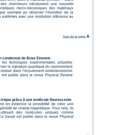
 des chercheurs introduisent une nouvelle
éristiques micro-mécaniques des matériaux
t par exemple pu observer l’évolution de la
s extrêmes avec une résolution inférieure au
haut de la page
un condensat de Bose Einstein
les techniques expérimentales actuelles
ériser la signature quantique du rayonnement
e réalisé dans l’écoulement unidimensionnel
l est publié dans la revue
Physical Review
ctrique grâce à une molécule fluorescente
is en évidence la possibilité de créer une
ogénéité de champ magnétique. Pour cela, ils
utilisant des molécules uniques comme
e travail est publié dans la revue
Physical