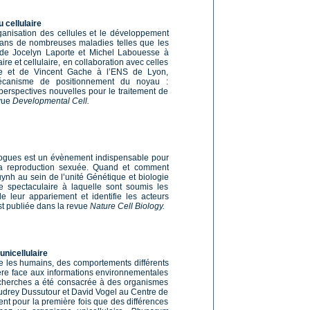
 cellulaire
ganisation des cellules et le développement
dans de nombreuses maladies telles que les
 de Jocelyn Laporte et Michel Labouesse à
ire et cellulaire, en collaboration avec celles
ne et de Vincent Gache à l’ENS de Lyon,
mécanisme de positionnement du noyau :
perspectives nouvelles pour le traitement de
evue
Developmental Cell.
ogues est un évènement indispensable pour
la reproduction sexuée. Quand et comment
ynh au sein de l’unité Génétique et biologie
 spectaculaire à laquelle sont soumis les
leur appariement et identifie les acteurs
st publiée dans la revue
Nature Cell Biology.
unicellulaire
 les humains, des comportements différents
re face aux informations environnementales
 recherches a été consacrée à des organismes
Audrey Dussutour et David Vogel au Centre de
nt pour la première fois que des différences