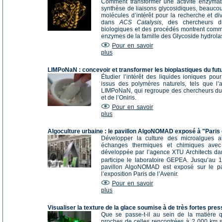
Comment transformer une activité enzymati
synthèse de liaisons glycosidiques, beaucoup
molécules d’intérêt pour la recherche et di
dans
ACS Catalysis
, des chercheurs du
biologiques et des procédés montrent comment
enzymes de la famille des Glycoside hydrola
Pour en savoir
plus
LIMPoNaN : concevoir et transformer les bioplastiques du futu
Étudier l’intérêt des liquides ioniques pour
issus des polymères naturels, tels que l’am
LIMPoNaN, qui regroupe des chercheurs du 
et de l’Oniris.
Pour en savoir
plus
Algoculture urbaine : le pavillon AlgoNOMAD exposé à "Paris 
Développer la culture des microalgues au
échanges thermiques et chimiques avec 
développée par l’agence XTU Architects d
participe le laboratoire GEPEA. Jusqu’au
pavillon AlgoNOMAD est exposé sur le par
l’exposition Paris de l’Avenir.
Pour en savoir
plus
Visualiser la texture de la glace soumise à de très fortes pre
Que se passe-t-il au sein de la matière 
proches de celles rencontrées à 2 000 km s