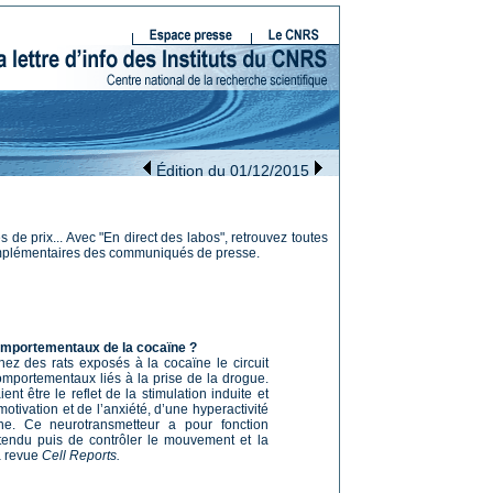
Édition du 01/12/2015
 de prix... Avec "En direct des labos", retrouvez toutes
omplémentaires des communiqués de presse.
omportementaux de la cocaïne ?
hez des rats exposés à la cocaïne le circuit
portementaux liés à la prise de la drogue.
 être le reflet de la stimulation induite et
otivation et de l’anxiété, d’une hyperactivité
e. Ce neurotransmetteur a pour fonction
ttendu puis de contrôler le mouvement et la
la revue
Cell Reports.