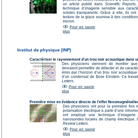
un article publié dans
Scientific Reports
,
technique d’imagerie sensible aux caract
solides transparents. Grâce à elle, ils on
texture de la glace soumise à des condition
micron.
Pour en savoir
plus
Institut de physique (INP)
Caractériser le rayonnement d'un trou noir acoustique dans 
Des physiciens viennent de montrer que 
devraient permettre de détecter et de caract
émis par l’horizon d’un trou noir acoustiqu
d’un condensat de Bose Einstein. Ce travai
Letter
s
.
Pour en savoir
plus
Première mise en évidence directe de l'effet flexomagnétoéle
Des physiciens ont pour la première fois m
polarisation électrique à partir d’une inhom
ont employé une technique d’imagerie 
nanosondes locales de champ électrique. C
Review Letters
.
Pour en savoir
plus