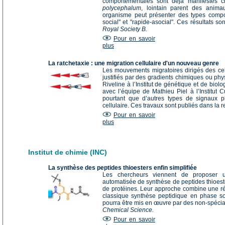
comportementales sont déjà manifestes c
polycephalum
, lointain parent des anim
organisme peut présenter des types comporte
social" et "rapide-asocial". Ces résultats s
Royal Society B.
Pour en savoir
plus
La ratchetaxie : une migration cellulaire d'un nouveau genre
Les mouvements migratoires dirigés des cel
justifiés par des gradients chimiques ou ph
Riveline à l’Institut de génétique et de biolo
avec l’équipe de Mathieu Piel à l’Institut 
pourtant que d’autres types de signaux pl
cellulaire. Ces travaux sont publiés dans la 
Pour en savoir
plus
Institut de chimie (INC)
La synthèse des peptides thioesters enfin simplifiée
Les chercheurs viennent de proposer u
automatisée de synthèse de peptides thioest
de protéines. Leur approche combine une réac
classique synthèse peptidique en phase so
pourra être mis en œuvre par des non-spécial
Chemical Science.
Pour en savoir