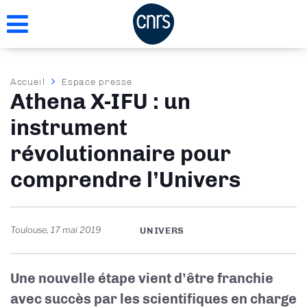
Aller
au
contenu
principal
Fil
Accueil
Espace presse
Athena X-IFU : un
d'Ariane
instrument
révolutionnaire pour
comprendre l’Univers
Toulouse
,
17 mai 2019
UNIVERS
Une nouvelle étape vient d’être franchie
avec succès par les scientifiques en charge