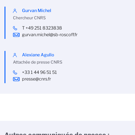
Gurvan Michel
Chercheur CNRS
T +49 251 8323838
gurvan.michel@sb-roscoff.fr
Alexiane Agullo
Attachée de presse CNRS
+33 1 44 96 51 51
presse@cnrs.fr