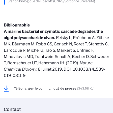
Station biologique de Roscoff (CNRS/Sorbonne université)
Bibliographie
A marine bacterial enzymatic cascade degrades the
algal polysaccharide ulvan.
Reisky L, Préchoux A, Zühlke
MK, Bäumgen M, Robb CS, Gerlach N, Roret T, Stanetty C,
Larocque R, Michel G, Tao S, Markert S, Unfried F,
Mihovilovic MD, Trautwein-Schult A, Becher D, Schweder
T, Bornscheuer UT, Hehemann JH. (2019).
Nature
Chemical Biology
, 8 juillet 2019. DOI : 10.1038/s41589-
019-0311-9
Télécharger le communiqué de presse
(343.58 Ko)
Contact