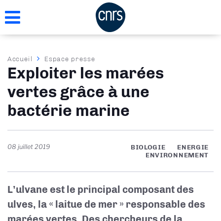
Aller
au
contenu
principal
Fil
Accueil
Espace presse
Exploiter les marées
d'Ariane
vertes grâce à une
bactérie marine
08 juillet 2019
BIOLOGIE
ENERGIE
ENVIRONNEMENT
L’ulvane est le principal composant des
ulves, la « laitue de mer » responsable des
marées vertes. Des chercheurs de la