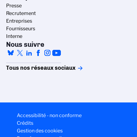
Presse
Recrutement
Entreprises
Fournisseurs
Interne
Nous suivre
Tous nos réseaux sociaux
Gestion des cookies
Accessibilité - non conforme
La politique de gestion des cookies du CNRS est élaborée en
Crédits
adéquation avec sa mission de recherche scientifique. Ce site
Gestion des cookies
vous donne l’information sur les cookies qu’il utilise et le contrôle
de ceux non nécessaires à son fonctionnement et son