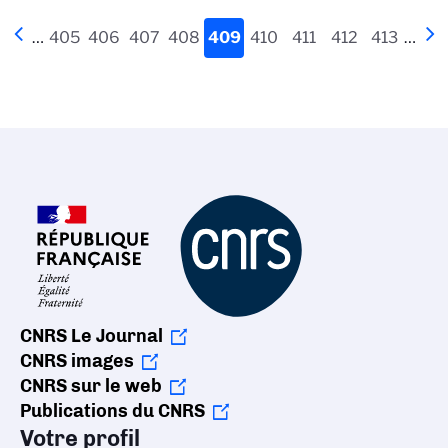
Pagination
Page
‹‹
…
Page
405
Page
406
Page
407
Page
408
Page
409
Page
410
Page
411
Page
412
Page
413
…
Pa
››
précédente
actuelle
su
CNRS Le Journal
CNRS images
CNRS sur le web
Publications du CNRS
Votre profil