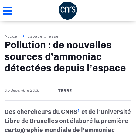
Aller
au
contenu
principal
Fil
Accueil
Espace presse
Pollution : de nouvelles
d'Ariane
sources d’ammoniac
détectées depuis l’espace
05 décembre 2018
TERRE
Des chercheurs du CNRS
et de l’Université
1
Libre de Bruxelles ont élaboré la première
cartographie mondiale de l’ammoniac