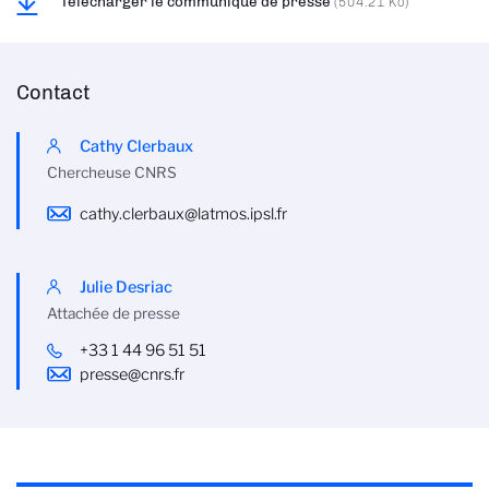
Télécharger le communiqué de presse
(504.21 Ko)
Contact
Cathy Clerbaux
Chercheuse CNRS
cathy.clerbaux@latmos.ipsl.fr
Julie Desriac
Attachée de presse
+33 1 44 96 51 51
presse@cnrs.fr