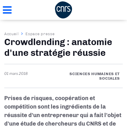
Aller
au
contenu
principal
Fil
Accueil
Espace presse
Crowdlending : anatomie
d'Ariane
d'une stratégie réussie
01 mars 2018
SCIENCES HUMAINES ET
SOCIALES
Prises de risques, coopération et
compétition sont les ingrédients de la
réussite d'un entrepreneur qui a fait l'objet
d'une étude de chercheurs du CNRS et de