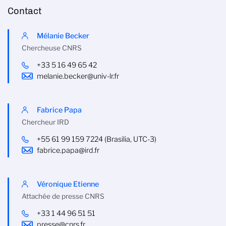
Contact
Mélanie Becker
Chercheuse CNRS
+33 5 16 49 65 42
melanie.becker@univ-lr.fr
Fabrice Papa
Chercheur IRD
+55 61 99 159 7224 (Brasilia, UTC-3)
fabrice.papa@ird.fr
Véronique Etienne
Attachée de presse CNRS
+33 1 44 96 51 51
presse@cnrs.fr