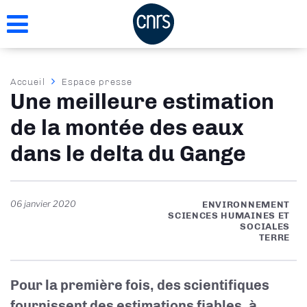
Aller
au
contenu
principal
Fil
Accueil
Espace presse
Une meilleure estimation
d'Ariane
de la montée des eaux
dans le delta du Gange
06 janvier 2020
ENVIRONNEMENT
SCIENCES HUMAINES ET
SOCIALES
TERRE
Pour la première fois, des scientifiques
fournissent des estimations fiables, à