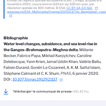
Envisat de l’Agence spatiale européenne (ESA). L'image, acquise le 8
novembre 2003, couvre environ 633 km sur 630 km avec une
résolution spatiale de 300 mètres. © ESA,
CC BY-SA 3.0 IGO
www.esa.int/ESA_Multimedia/Images/2005/03/The_Bangladesh_coast
Bibliographie
Water level changes, subsidence, and sea level rise in
the Ganges–Brahmaputra–Meghna delta
, Mélanie
Becker, Fabrice Papa, Mikhail Karpytchev, Caroline
Delebecque, Yann Krien, Jamal Uddin Khan, Valérie Ballu,
Fabien Durand, Gonéri Le Cozannet, A. K. M. Saiful Islam,
Stéphane Calmant et C. K. Shum.
PNAS
, 6 janvier 2020.
DOI :
10.1073/pnas.1912921117
Télécharger le communiqué de presse
(491.62 Ko)