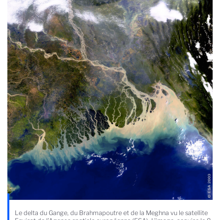
Le delta du Gange, du Brahmapoutre et de la Meghna vu le satellite