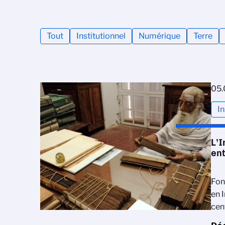
Tout
Institutionnel
Numérique
Terre
05.
In
L’I
ent
Fon
en I
cen