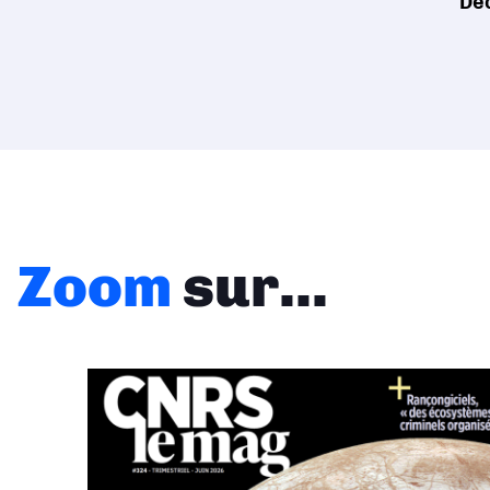
Dé
Zoom
sur...