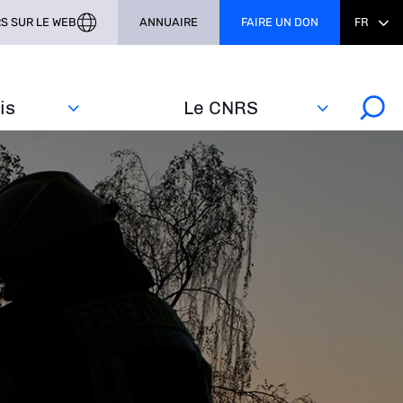
S SUR LE WEB
ANNUAIRE
FAIRE UN DON
FR
s‎
Le CNRS