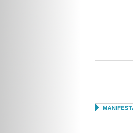

MANIFEST