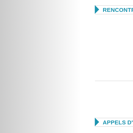

RENCONTR

APPELS D