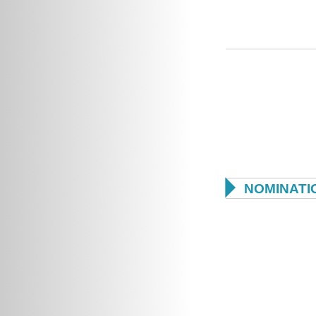

NOMINATI