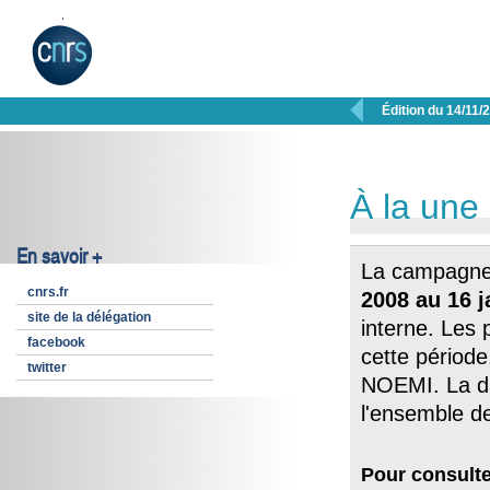

Édition du 14/11/
À la une
En savoir +
La campagne 
cnrs.fr
2008 au 16 j
site de la délégation
interne. Les 
facebook
cette période
twitter
NOEMI. La da
l'ensemble d
Pour consulte