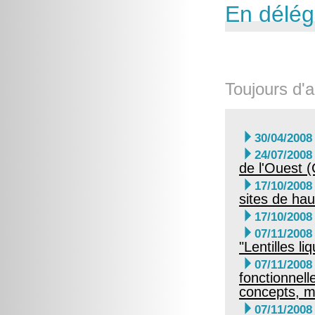
En délég
Toujours d'a

30/04/2008

24/07/2008
de l'Ouest

17/10/2008
sites de hau

17/10/2008

07/11/2008
"Lentilles l

07/11/2008
fonctionnell
concepts, mo

07/11/2008