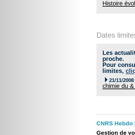
Histoire évo
Dates limite
Les actuali
proche.
Pour consul
limites,
cli

21/11/2008
chimie du & 
CNRS Hebdo Br
Gestion de vo