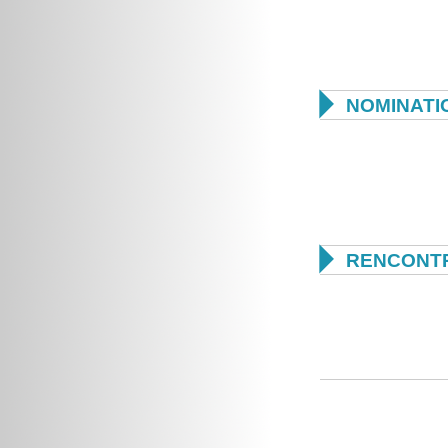

NOMINATI

RENCONTR