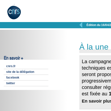

Édition du 16/04/
À la une
En savoir +
La campagne 
cnrs.fr
techniques e
site de la délégation
seront propos
facebook
progressiveme
twitter
consulter rég
est fixée au
En savoir plu