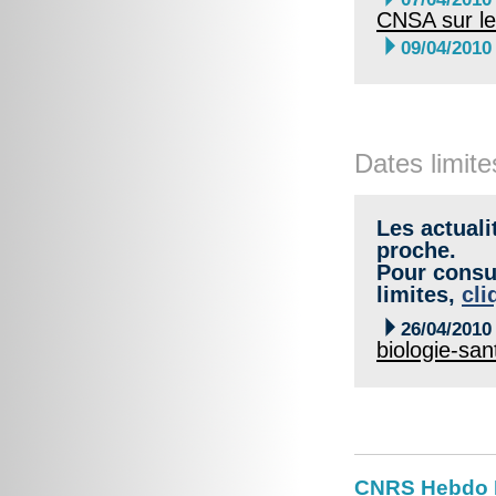
CNSA sur le

09/04/2010
Dates limite
Les actuali
proche.
Pour consul
limites,
cli

26/04/2010
biologie-sa
CNRS Hebdo Br