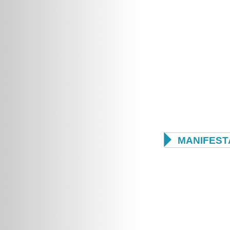

MANIFEST