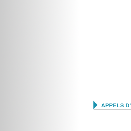

APPELS D