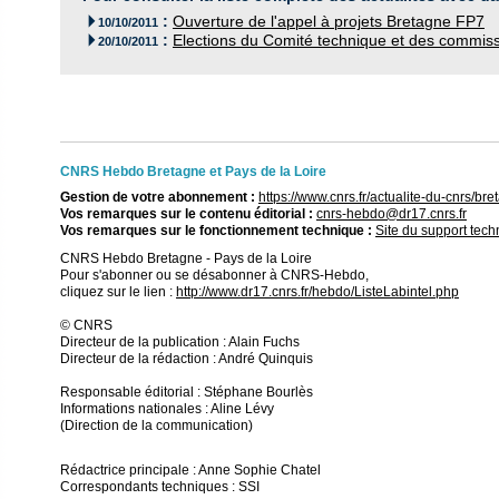
:
Ouverture de l'appel à projets Bretagne FP7

10/10/2011
:
Elections du Comité technique et des commissi

20/10/2011
CNRS Hebdo Bretagne et Pays de la Loire
Gestion de votre abonnement :
https://www.cnrs.fr/actualite-du-cnrs/
Vos remarques sur le contenu éditorial :
cnrs-hebdo@dr17.cnrs.fr
Vos remarques sur le fonctionnement technique :
Site du support tec
CNRS Hebdo Bretagne - Pays de la Loire
Pour s'abonner ou se désabonner à CNRS-Hebdo,
cliquez sur le lien :
http://www.dr17.cnrs.fr/hebdo/ListeLabintel.php
© CNRS
Directeur de la publication : Alain Fuchs
Directeur de la rédaction : André Quinquis
Responsable éditorial : Stéphane Bourlès
Informations nationales : Aline Lévy
(Direction de la communication)
Rédactrice principale : Anne Sophie Chatel
Correspondants techniques : SSI