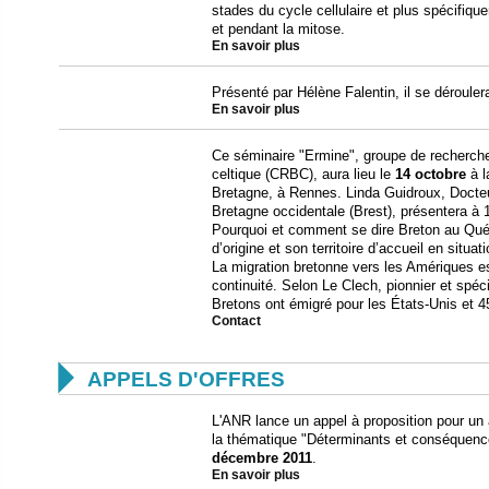
stades du cycle cellulaire et plus spécifiqu
et pendant la mitose.
En savoir plus
Présenté par Hélène Falentin, il se dérouler
En savoir plus
Ce séminaire "Ermine", groupe de recherche
celtique (CRBC), aura lieu le
14 octobre
à l
Bretagne, à Rennes. Linda Guidroux, Docteur
Bretagne occidentale (Brest), présentera à
Pourquoi et comment se dire Breton au Québ
d’origine et son territoire d’accueil en situat
La migration bretonne vers les Amériques e
continuité. Selon Le Clech, pionnier et spéc
Bretons ont émigré pour les États-Unis et 4
Contact

APPELS D'OFFRES
L'ANR lance un appel à proposition pour un 
la thématique "Déterminants et conséquences
décembre 2011
.
En savoir plus