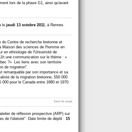
ement lors de la phase G1, ainsi qu'avant
a le
jeudi 13 octobre 2011
, à Rennes.
 du Centre de recherche bretonne et
a Maison des sciences de l'homme en
 en ethnologie de l'Université de
 11h une communication sur le thème : «
ec ?» Les liens avec son territoire
ion de migration".
st remarquable par son importance et sa
ialiste de la migration bretonne, 550 000
5 000 pour le Canada entre 1880 et 1970.
haut de page
atelier de réflexion prospective (ARP) sur
 de l'obésité". Date limite de dépôt :
15