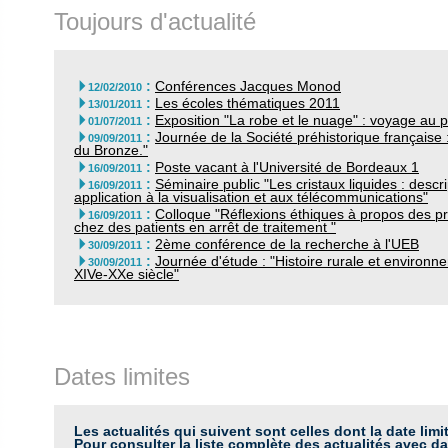
Toujours d'actualité
:
Conférences Jacques Monod

12/02/2010
:
Les écoles thématiques 2011

13/01/2011
:
Exposition "La robe et le nuage" : voyage au 

01/07/2011
:
Journée de la Société préhistorique française :

09/09/2011
du Bronze."
:
Poste vacant à l'Université de Bordeaux 1

16/09/2011
:
Séminaire public "Les cristaux liquides : desc

16/09/2011
application à la visualisation et aux télécommunications"
:
Colloque "Réflexions éthiques à propos des p

16/09/2011
chez des patients en arrêt de traitement "
:
2ème conférence de la recherche à l'UEB

30/09/2011
:
Journée d'étude : "Histoire rurale et environ

30/09/2011
XIVe-XXe siècle"
Dates limites
Les actualités qui suivent sont celles dont la date limi
Pour consulter la liste complète des actualités avec da