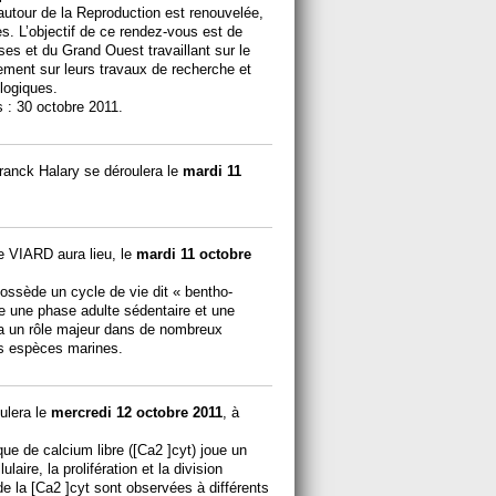
utour de la Reproduction est renouvelée,
s. L’objectif de ce rendez-vous est de
es et du Grand Ouest travaillant sur le
ement sur leurs travaux de recherche et
logiques.
 : 30 octobre 2011.
ranck Halary se déroulera le
mardi 11
e VIARD aura lieu, le
mardi 11 octobre
ossède un cycle de vie dit « bentho-
re une phase adulte sédentaire et une
e a un rôle majeur dans de nombreux
es espèces marines.
ulera le
mercredi 12 octobre 2011
, à
ue de calcium libre ([Ca2 ]cyt) joue un
laire, la prolifération et la division
de la [Ca2 ]cyt sont observées à différents