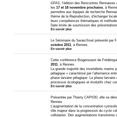
GFAS, l’édition des Rencontres Rennaises a
les
17 et 18 novembre prochains
, à Renne
permettre aux équipes de recherche Rennais
thème de la Reproduction, d’échanger local
leurs compétences thématiques et méthodo
Date limite de soumission des présentations
En savoir plus
Le Séminaire du Seraic/Irset présenté par F
octobre 2011
, à Rennes.
En savoir plus
Cette conférence Biogenouest de Frédériqu
2011
, à Rennes.
La grande majorité des invertébrés marins p
pélagique » caractérisé par l’alternance ent
phase larvaire pélagique. La phase larvair
processus écologiques et évolutifs chez c
En savoir plus
Présentée par Thierry CAPIOD, elle se déro
Rennes.
L'augmentation de la concentration cytosoliq
rôle majeur dans la progression du cycle cellu
cellulaires. Des augmentations transitoires 