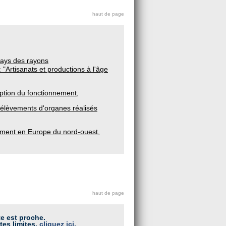
haut de page
pays des rayons
 "Artisanats et productions à l'âge
ription du fonctionnement,
rélèvements d'organes réalisés
nement en Europe du nord-ouest,
haut de page
te est proche.
tes limites,
cliquez ici
.