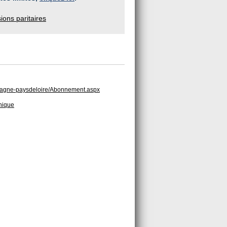
ons paritaires
bretagne-paysdeloire/Abonnement.aspx
hnique