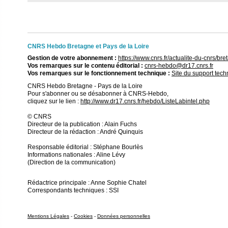
CNRS Hebdo Bretagne et Pays de la Loire
Gestion de votre abonnement :
https://www.cnrs.fr/actualite-du-cnrs/
Vos remarques sur le contenu éditorial :
cnrs-hebdo@dr17.cnrs.fr
Vos remarques sur le fonctionnement technique :
Site du support tec
CNRS Hebdo Bretagne - Pays de la Loire
Pour s'abonner ou se désabonner à CNRS-Hebdo,
cliquez sur le lien :
http://www.dr17.cnrs.fr/hebdo/ListeLabintel.php
© CNRS
Directeur de la publication : Alain Fuchs
Directeur de la rédaction : André Quinquis
Responsable éditorial : Stéphane Bourlès
Informations nationales : Aline Lévy
(Direction de la communication)
Rédactrice principale : Anne Sophie Chatel
Correspondants techniques : SSI
Mentions Légales
-
Cookies
-
Données personnelles