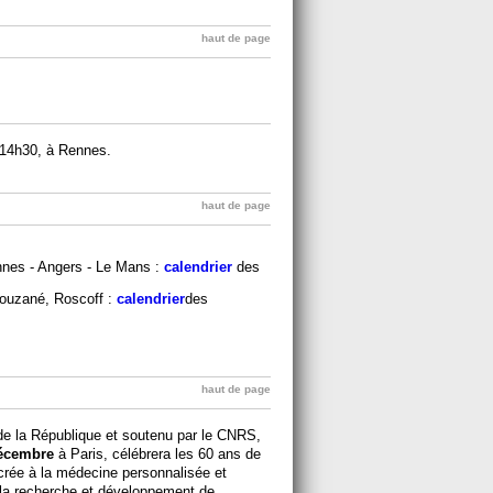
haut de page
14h30, à Rennes.
haut de page
nes - Angers - Le Mans :
calendrier
des
louzané, Roscoff :
calendrier
des
haut de page
de la République et soutenu par le CNRS,
écembre
à Paris, célébrera les 60 ans de
acrée à la médecine personnalisée et
 la recherche et développement de