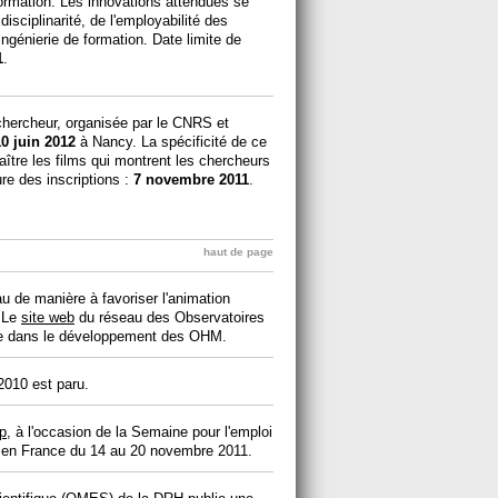
ormation. Les innovations attendues se
ridisciplinarité, de l'employabilité des
'ingénierie de formation. Date limite de
1
.
chercheur, organisée par le CNRS et
10 juin 2012
à Nancy. La spécificité de ce
naître les films qui montrent les chercheurs
re des inscriptions :
7 novembre 2011
.
haut de page
u de manière à favoriser l'animation
. Le
site web
du réseau des Observatoires
e dans le développement des OHM.
2010 est paru.
p
, à l'occasion de la Semaine pour l'emploi
 en France du 14 au 20 novembre 2011.