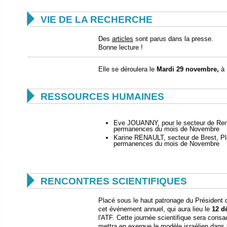

VIE DE LA RECHERCHE
Des
articles
sont parus dans la presse.
Bonne lecture !
Elle se déroulera le
Mardi 29 novembre,
à 

RESSOURCES HUMAINES
Eve JOUANNY, pour le secteur de Ren
permanences du mois de Novembre
Karine RENAULT, secteur de Brest, P
permanences du mois de Novembre

RENCONTRES SCIENTIFIQUES
Placé sous le haut patronage du Président 
cet événement annuel, qui aura lieu le
12 d
l'ATF. Cette journée scientifique sera cons
mettra en exergue le modèle israélien dans