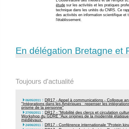
L'Observatoire des métiers et de l'emploi s
étude
sur les activités et les pratiques prof
technique dans les unités du CNRS. Ce rapp
des activités en information scientifique et
l'établissement.
En délégation Bretagne et 
Toujours d'actualité
:
DR17 - Appel à communications - Colloque annu

06/05/2011
"Intégrations dans les Amériques : repenser les intégratio
prisme de la personne"
:
DR17 - "Mobilité des clercs et circulation cultu

27/05/2011
Workshop du GDRE "Aux origines de la modernité étatique 
médiévaux"
:
DR17 - Conférence internationale "Protein kin

24/06/2011