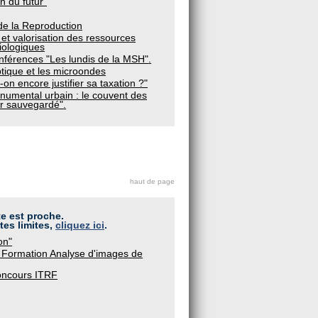
n du futur"
e la Reproduction
et valorisation des ressources
iologiques
férences "Les lundis de la MSH".
ptique et les microondes
on encore justifier sa taxation ?"
umental urbain : le couvent des
ur sauvegardé".
haut de page
te est proche.
tes limites,
cliquez ici
.
on"
 Formation Analyse d'images de
oncours ITRF