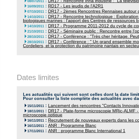
:
DR17 - Rencontre Inria industrie : "La télévisio

08/07/2011
:
RD17 - Les jeudis de l'A2R1

16/09/2011
:
DR17 - 2èmes Rencontres Rennaises autour d

07/10/2011
:
DR17 - Rencontre technologique : Exploration 

14/10/2011
biologiques marines : l'apport des Centres de ressources b
:
DR17 - Programme 2011-2012 du cycle de con

14/10/2011
:
DR17 - Séminaire public : Rencontre entre l'o

21/10/2011
:
DR17 - Conférence : "Très cher héritage. Peut-

28/10/2011
:
DR17 - Conférence : " Un grand ensemble mon

28/10/2011
Cordeliers, et la protection du patrimoine nantais en secte
Dates limites
Les actualités qui suivent sont celles dont la date limi
Pour consulter la liste complète des actualités avec da
:
Lancement des rencontres "Contacts Innovati

15/11/2011
:
DR17 - Plate-forme microscopie MRic-ALMF -

18/11/2011
microscopie optique
:
Recrutement de nouveaux experts dans les c

16/11/2011
:
ANR : Programme Blanc

16/11/2011
:
ANR : programme Blanc International 1

17/11/2011