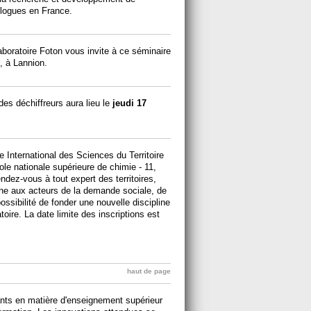
ologues en France.
boratoire Foton vous invite à ce séminaire
, à Lannion.
es déchiffreurs aura lieu le
jeudi 17
e International des Sciences du Territoire
le nationale supérieure de chimie - 11,
ndez-vous à tout expert des territoires,
he aux acteurs de la demande sociale, de
possibilité de fonder une nouvelle discipline
atoire. La date limite des inscriptions est
haut de page
ants en matière d'enseignement supérieur