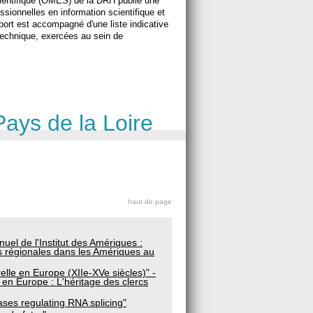
cientifique (OMES) de la DRH publie une
essionnelles en information scientifique et
ort est accompagné d'une liste indicative
 technique, exercées au sein de
Pays de la Loire
haut de page
el de l'Institut des Amériques :
ns régionales dans les Amériques au
relle en Europe (XIIe-XVe siècles)" -
en Europe : L'héritage des clercs
ases regulating RNA splicing"