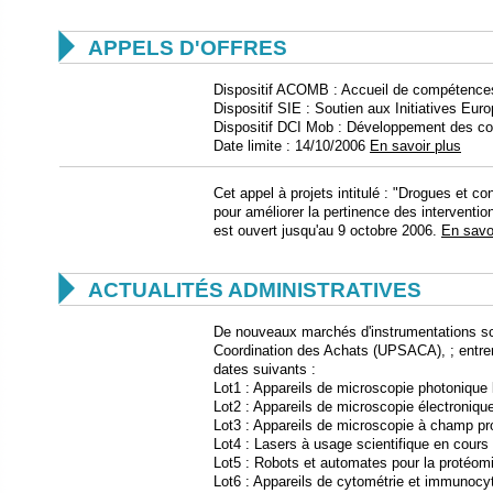

APPELS D'OFFRES
Dispositif ACOMB : Accueil de compétences 
Dispositif SIE : Soutien aux Initiatives Eur
Dispositif DCI Mob : Développement des colla
Date limite : 14/10/2006
En savoir plus
Cet appel à projets intitulé : "Drogues et co
pour améliorer la pertinence des interventio
est ouvert jusqu'au 9 octobre 2006.
En savo

ACTUALITÉS ADMINISTRATIVES
De nouveaux marchés d'instrumentations sci
Coordination des Achats (UPSACA), ; entre
dates suivants :
Lot1 : Appareils de microscopie photonique 
Lot2 : Appareils de microscopie électroniqu
Lot3 : Appareils de microscopie à champ pr
Lot4 : Lasers à usage scientifique en cours
Lot5 : Robots et automates pour la protéom
Lot6 : Appareils de cytométrie et immunocyt