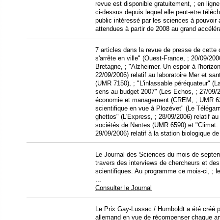
revue est disponible gratuitement, ; en ligne
ci-dessus depuis lequel elle peut-etre téléc
public intéressé par les sciences à pouvoir 
attendues à partir de 2008 au grand accélé
7 articles dans la revue de presse de cette
s'arrête en ville" (Ouest-France, ; 20/09/2006
Bretagne, ; "Alzheimer. Un espoir à l'horiz
22/09/2006) relatif au laboratoire Mer et san
(UMR 7150), ; "L'inlassable péréquateur" (L
sens au budget 2007" (Les Echos, ; 27/09/2
économie et management (CREM, ; UMR 6211
scientifique en vue à Plozévet" (Le Télégar
ghettos" (L'Express, ; 28/09/2006) relatif a
sociétés de Nantes (UMR 6590) et "Climat. 
29/09/2006) relatif à la station biologique d
Le Journal des Sciences du mois de septembr
travers des interviews de chercheurs et des
scientifiques. Au programme ce mois-ci, ; les
...
Consulter le Journal
Le Prix Gay-Lussac / Humboldt a été créé p
allemand en vue de récompenser chaque ann