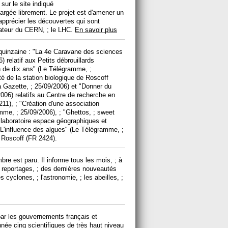
 sur le site indiqué
hargée librement. Le projet est d'amener un
apprécier les découvertes qui sont
rateur du CERN, ; le LHC.
En savoir plus
 quinzaine : "La 4e Caravane des sciences
) relatif aux Petits débrouillards
on de dix ans" (Le Télégramme, ;
té de la station biologique de Roscoff
a Gazette, ; 25/09/2006) et "Donner du
006) relatifs au Centre de recherche en
), ; "Création d'une association
mme, ; 25/09/2006), ; "Ghettos, ; sweet
u laboratoire espace géographiques et
L'influence des algues" (Le Télégramme, ;
e Roscoff (FR 2424).
e est paru. Il informe tous les mois, ; à
 reportages, ; des dernières nouveautés
 cyclones, ; l'astronomie, ; les abeilles, ;
ar les gouvernements français et
ée cinq scientifiques de très haut niveau