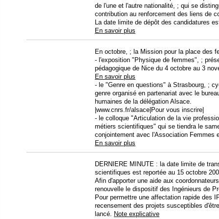
de l'une et l'autre nationalité, ; qui se disti
contribution au renforcement des liens de c
La date limite de dépôt des candidatures e
En savoir plus
En octobre, ; la Mission pour la place des
- l'exposition "Physique de femmes", ; pré
pédagogique de Nice du 4 octobre au 3 no
En savoir plus
- le "Genre en questions" à Strasbourg, ; cy
genre organisé en partenariat avec le burea
humaines de la délégation Alsace.
|www.cnrs.fr/alsace|Pour vous inscrire|
- le colloque "Articulation de la vie professi
métiers scientifiques" qui se tiendra le sam
conjointement avec l'Association Femmes e
En savoir plus
DERNIERE MINUTE : la date limite de tran
scientifiques est reportée au 15 octobre 200
Afin d'apporter une aide aux coordonnateu
renouvelle le dispositif des Ingénieurs de 
Pour permettre une affectation rapide des IP
recensement des projets susceptibles d'êtr
lancé.
Note explicative