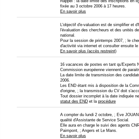
Rappel : la date limite des inscriptions en l
fixée au 3 octobre 2006 à 17 heures.
En savoir plus
L'objectif d'e-valuation est de simplifier et
l'évaluation des chercheurs et des unités d
national.
Pour la session de printemps 2007, ; le che
d'activité via internet et consulter ensuite le
En savoir plus (accès restreint)
16 vacances de postes en tant qu'Experts 
Commission européenne viennent de paraitr
La date limite de transmission des candida
2006.
Les END étant mis à disposition de la Com
d'origine, ; la transmission du CV doit s'acc
Tout dossier incomplet à la date indiquée ne
statut des END
et la
procédure
A compter du lundi 2 octobre, ; Eve JOUAN
qualité d'Assistante de Service Social.
Elle aura en charge le suivi des agents CNRS
Paimpont, ; Angers et Le Mans.
En savoir plus