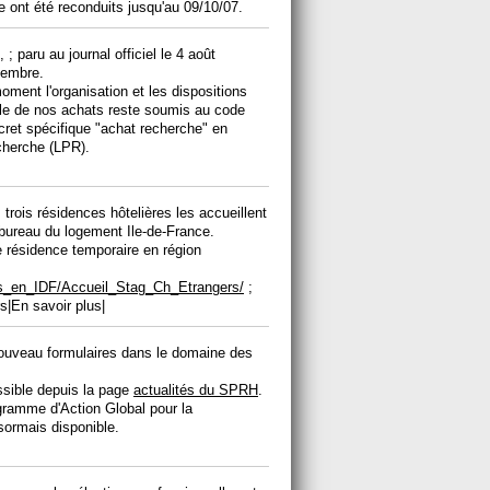
ont été reconduits jusqu'au 09/10/07.
 paru au journal officiel le 4 août
ptembre.
oment l'organisation et les dispositions
le de nos achats reste soumis au code
écret spécifique "achat recherche" en
echerche (LPR).
 trois résidences hôtelières les accueillent
 bureau du logement Ile-de-France.
e résidence temporaire en région
nts_en_IDF/Accueil_Stag_Ch_Etrangers/
;
|En savoir plus|
 nouveau formulaires dans le domaine des
ssible depuis la page
actualités du SPRH
.
ramme d'Action Global pour la
sormais disponible.