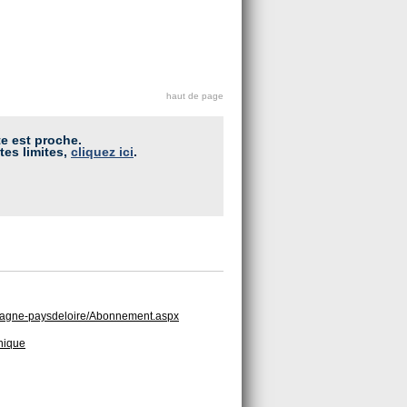
haut de page
te est proche.
tes limites,
cliquez ici
.
bretagne-paysdeloire/Abonnement.aspx
hnique