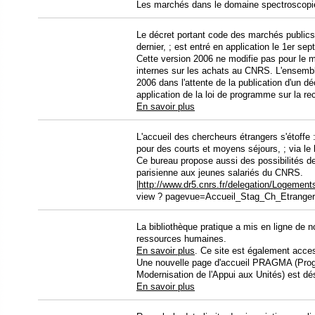
Les marchés dans le domaine spectroscopie 
Le décret portant code des marchés publics, ;
dernier, ; est entré en application le 1er se
Cette version 2006 ne modifie pas pour le m
internes sur les achats au CNRS. L'ensemb
2006 dans l'attente de la publication d'un d
application de la loi de programme sur la r
En savoir plus
L'accueil des chercheurs étrangers s'étoffe :
pour des courts et moyens séjours, ; via le
Ce bureau propose aussi des possibilités d
parisienne aux jeunes salariés du CNRS.
|
http://www.dr5.cnrs.fr/delegation/Logeme
view ? pagevue=Accueil_Stag_Ch_Etrangers
La bibliothèque pratique a mis en ligne de
ressources humaines.
En savoir plus
. Ce site est également acce
Une nouvelle page d'accueil PRAGMA (Prog
Modernisation de l'Appui aux Unités) est dé
En savoir plus