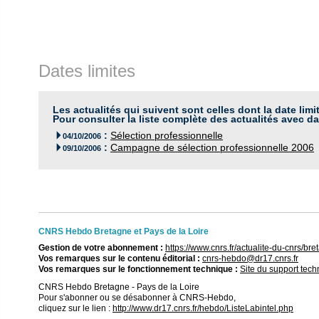
Dates limites
Les actualités qui suivent sont celles dont la date limi
Pour consulter la liste complète des actualités avec da
:
Sélection professionnelle

04/10/2006
:
Campagne de sélection professionnelle 2006

09/10/2006
CNRS Hebdo Bretagne et Pays de la Loire
Gestion de votre abonnement :
https://www.cnrs.fr/actualite-du-cnrs/
Vos remarques sur le contenu éditorial :
cnrs-hebdo@dr17.cnrs.fr
Vos remarques sur le fonctionnement technique :
Site du support tec
CNRS Hebdo Bretagne - Pays de la Loire
Pour s'abonner ou se désabonner à CNRS-Hebdo,
cliquez sur le lien :
http://www.dr17.cnrs.fr/hebdo/ListeLabintel.php