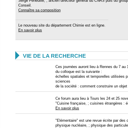
Serge Feneuille, ; ancien directeur général du CNRS puis du grou
Conseil.
Connaître sa composition
Le nouveau site du département Chimie est en ligne.
En savoir plus

VIE DE LA RECHERCHE
Ces journées auront lieu à Rennes du 7 au
du colloque est la suivante :
échelles spatiales et temporelles utilisées p
sciences
de la société : comment construire un objet 
Ce forum aura lieu à Tours les 24 et 25 no
"Cuisine française, ; cuisines étrangères : 
En savoir plus
"Elémentaire" est une revue écrite par des c
physique nucléaire, ; physique des particul