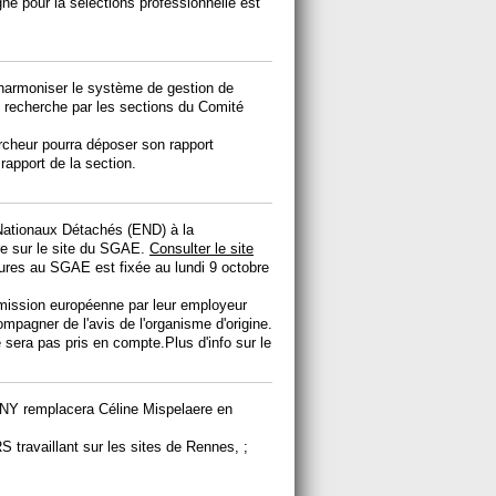
igne pour la sélections professionnelle est
 d'harmoniser le système de gestion de
e recherche par les sections du Comité
rcheur pourra déposer son rapport
 rapport de la section.
Nationaux Détachés (END) à la
e sur le site du SGAE.
Consulter le site
tures au SGAE est fixée au lundi 9 octobre
mission européenne par leur employeur
ompagner de l'avis de l'organisme d'origine.
 sera pas pris en compte.Plus d'info sur le
NY remplacera Céline Mispelaere en
 travaillant sur les sites de Rennes, ;