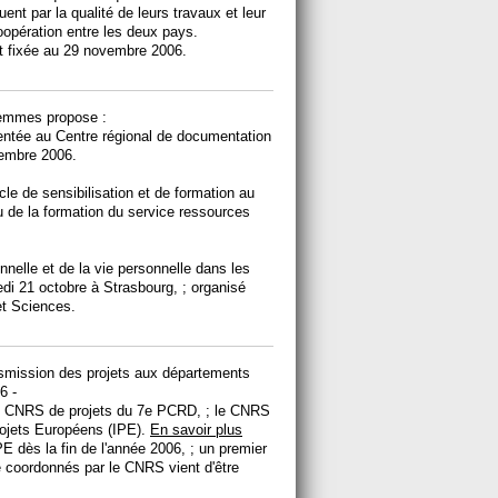
nguent par la qualité de leurs travaux et leur
oopération entre les deux pays.
st fixée au 29 novembre 2006.
 femmes propose :
sentée au Centre régional de documentation
vembre 2006.
cle de sensibilisation et de formation au
u de la formation du service ressources
onnelle et de la vie personnelle dans les
edi 21 octobre à Strasbourg, ; organisé
t Sciences.
smission des projets aux départements
6 -
rs CNRS de projets du 7e PCRD, ; le CNRS
Projets Européens (IPE).
En savoir plus
E dès la fin de l'année 2006, ; un premier
e coordonnés par le CNRS vient d'être