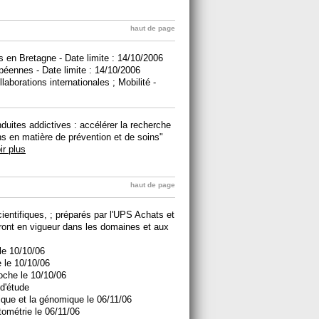
haut de page
en Bretagne - Date limite : 14/10/2006
opéennes - Date limite : 14/10/2006
borations internationales ; Mobilité -
nduites addictives : accélérer la recherche
ns en matière de prévention et de soins"
ir plus
haut de page
entifiques, ; préparés par l'UPS Achats et
ront en vigueur dans les domaines et aux
le 10/10/06
e le 10/10/06
oche le 10/10/06
 d'étude
ique et la génomique le 06/11/06
ométrie le 06/11/06