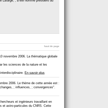
pe Lafarge, ; a été nommé président du
haut de page
 10 novembre 2006. La thématique globale
ar les sciences de la nature et les
interdisciplinaire.
En savoir plus
vembre 2006. Le thème de cette année est :
échanges, ; influences, ; convergences".
hercheurs et ingénieurs travaillant en
es et astro-particules du CNRS. Cette