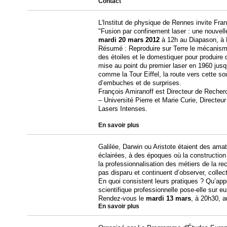
Contact
L'Institut de physique de Rennes invite Fra
"Fusion par confinement laser : une nouvelle
mardi 20 mars 2012
à 12h au Diapason, à
Résumé : Reproduire sur Terre le mécanism
des étoiles et le domestiquer pour produire d
mise au point du premier laser en 1960 jusqu
comme la Tour Eiffel, la route vers cette s
d’embuches et de surprises.
François Amiranoff est Directeur de Reche
– Université Pierre et Marie Curie, Directeur
Lasers Intenses.
En savoir plus
Galilée, Darwin ou Aristote étaient des ama
éclairées, à des époques où la construction
la professionnalisation des métiers de la r
pas disparu et continuent d’observer, collect
En quoi consistent leurs pratiques ? Qu’app
scientifique professionnelle pose-elle sur e
Rendez-vous le
mardi 13 mars
, à 20h30, a
En savoir plus