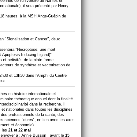
ennes de l'université de Nantes et
nternationale), il sera présenté par Henry
18 heures, à la MSH Ange-Guépin de
an "Signalisation et Cancer", deux
résentera "Nécroptose: une mort
 Apoptosis Inducing Ligand)".
 et activités de la plate-forme
cteurs de synthèse et vectorisation de
12h30 et 13h30 dans l'Amphi du Centre
nes.
es en histoire internationale et
minaire thématique annuel dont la finalité
terdisciplinarité dans la recherche. Il
 et nationales dans toutes les disciplines
 des professionnels de la santé, des
s sciences "dures", en lien avec les axes
ement et économie).
, les
21 et 22 mai
 envoyer à :
Annie Busson
, avant le
15