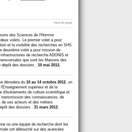
haut de page
isons des Sciences de l'Homme
 deux volets. Le premier volet a pour
mation et la visibilité des recherches en SHS
 ; le deuxième volet a pour mission de
es infrastructures de recherche ADONIS et
ransversales que sont les Maisons des
 dépôt des dossiers :
10 mai 2012.
 se déroulera du
10 au 14 octobre 2012
, un
e l'Enseignement supérieur et de la
e d'événements de culture scientifique et
e transmission des connaissances, de
e, de ses acteurs et des métiers
dépôt des dossiers :
31 mars 2012
.
nne ou une équipe de recherche dont les
nimale ont débouché sur des avancées