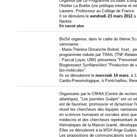
Organisé par Le Programme d'Études Europé
l'Atelier La Boétie (vie politique interne et i
Laurens, Professeur au Collège de France.
Il se déroulera le
vendredi 23 mars 2012
à 
Nantes.
En savoir plus
BioSit organise, dans le cadre du thème Sc
séminaires :
- Marie-Thérèse Dimanche Boitrel, Irset, p
programmée induite par TRAIL (TNF-Related
- Pascal Loyer, U991 présentera "Personnels
Biogenouest SynNanoVect "Production de ve
bio-molécules".
Ils se dérouleront le
mercredi 14 mars
, à 
Cardio-Pneumologique, à Pontchaillou, Ren
Organisées par le CRHIA (Centre de recherch
atlantique), "Les journées Guépin" est un sé
est de favoriser, promouvoir et dynamiser l'in
réunit les chercheurs des équipes nantaises
en sciences humaines et sociales ainsi que
médecins et des chercheurs représentant de
thématiques de la Maison (santé, développ
Elles se dérouleront à la MSH Ange Guépin
Les propositions de communications sont à