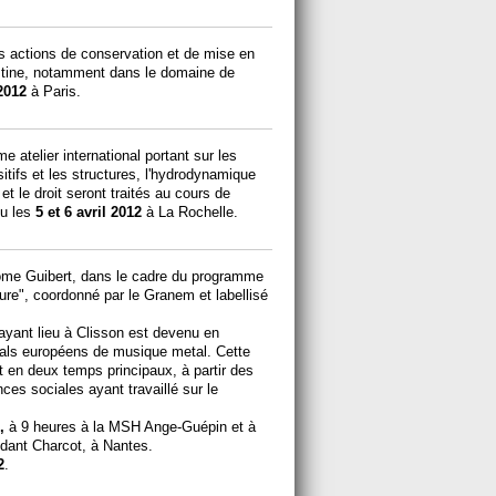
es actions de conservation et de mise en
estine, notamment dans le domaine de
2012
à Paris.
 atelier international portant sur les
itifs et les structures, l'hydrodynamique
et le droit seront traités au cours de
eu les
5 et 6 avril 2012
à La Rochelle.
rôme Guibert, dans le cadre du programme
ture", coordonné par le Granem et labellisé
ayant lieu à Clisson est devenu en
vals européens de musique metal. Cette
 en deux temps principaux, à partir des
ces sociales ayant travaillé sur le
2,
à 9 heures à la MSH Ange-Guépin et à
dant Charcot, à Nantes.
2
.