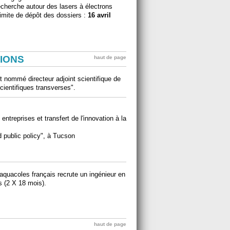
echerche autour des lasers à électrons
imite de dépôt des dossiers :
16 avril
IONS
haut de page
t nommé directeur adjoint scientifique de
scientifiques transverses".
 entreprises et transfert de l'innovation à la
d public policy", à Tucson
aquacoles français recrute un ingénieur en
s (2 X 18 mois).
haut de page