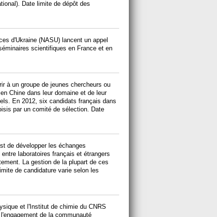
tional). Date limite de dépôt des
ces d'Ukraine (NASU) lancent un appel
e séminaires scientifiques en France et en
rir à un groupe de jeunes chercheurs ou
e en Chine dans leur domaine et de leur
tiels. En 2012, six candidats français dans
hoisis par un comité de sélection. Date
 est de développer les échanges
 entre laboratoires français et étrangers
tement. La gestion de la plupart de ces
limite de candidature varie selon les
physique et l'Institut de chimie du CNRS
ter l'engagement de la communauté