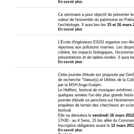
En savoir plus
Ce séminaire a pour objectif de présenter l
valeur de l'ensemble du patrimoine en Pal
l'archéologie. Il aura lieu les
15 et 16 mars 
En savoir plus
L'Ecole d'ingénieurs EIGSI organise son 4ème
réponses aux pollutions marines. Les dispos
côtière, les impacts biologiques, l'économie 
présentations et de tables-rondes. Il aura li
En savoir plus
Cette journée d'étude est proposée par Gé
de recherche "Valeur(s) et Utilités de la Cul
par la MSH Ange-Guépin.
Le Hellfest, festival de musiques extrêmes 
quelques années l'un des plus grands festi
journée d'étude se penchera sur l'événement
enquêtes de terrain des chercheurs en scien
festival.
Elle se déroulera le
vendredi 16 mars 201
17h30 - au 4 Sens, 15 bis allée du Comman
Inscription obligatoire avant le
12 mars 201
En savoir plus