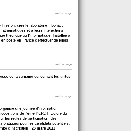
haut de page
Pise ont créé le laboratoire Fibonacci,
 mathématiques et à leurs interactions
e théorique ou l'informatique. Installée à
 en poste en France d'effectuer de longs
haut de page
esse de la semaine concernant les unités
haut de page
organise une journée d'information
propositions du 7ème PCRDT. L'ordre du
r les règles de participation, des
s pratiques pour les candidats potentiels.
mite d'inscription :
23 mars 2012
.