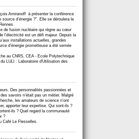
nçois Amiranoff à présenter la conférence
 source d’énergie ?". Elle se déroulera le
 Rennes.
e de fusion nucléaire qui règne au cœur
e l’électricité est un défi majeur. Depuis la
’aux installations actuelles, grandes
ource d’énergie prometteuse a été semée
rche au CNRS, CEA - Ecole Polytechnique
 du LULI : Laboratoire d'Utilisation des
teurs. Des personnalités passionnées et
 des savoirs n’était pas un métier. Malgré
echerche, les amateurs de science n’ont
er, apporter leur expertise. Qui sont-ils ?
ortent-ils ? Quel regard la communauté
ux ?
u Café Le Flesselles.