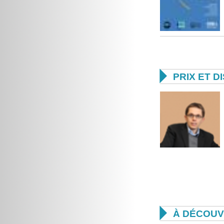

PRIX ET D

À DÉCOUV