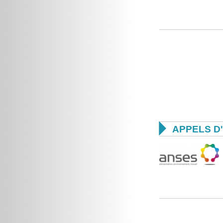

APPELS D