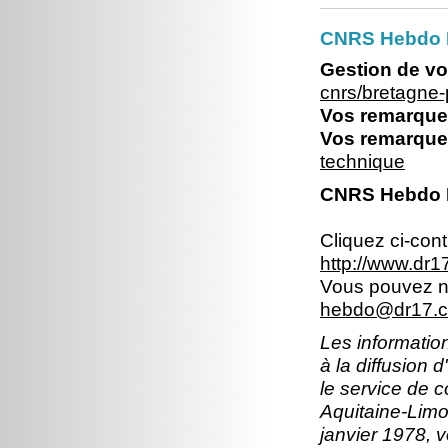
CNRS Hebdo Br
Gestion de vo
cnrs/bretagne
Vos remarques
Vos remarques
technique
CNRS Hebdo Br
Cliquez ci-con
http://www.dr1
Vous pouvez no
hebdo@dr17.cn
Les information
à la diffusion 
le service de 
Aquitaine-Limou
janvier 1978, v