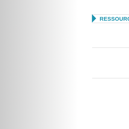

RESSOURC