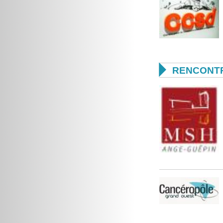

RENCONTR