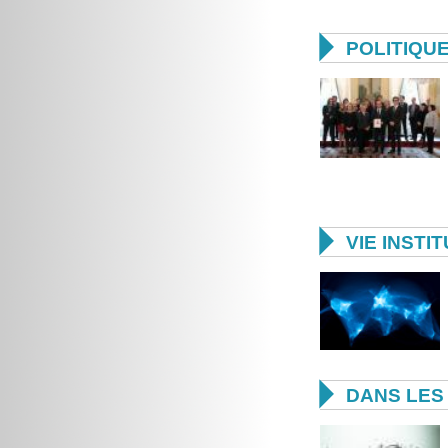

POLITIQU

VIE INSTI

DANS LES 