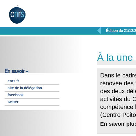

Édition du 21/12/
À la une
En savoir +
Dans le cadr
cnrs.fr
rénovée des 
site de la délégation
des deux délé
facebook
activités du 
twitter
compétence l
(Centre Poit
En savoir plu