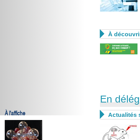

À découvri
En délég
À l'affiche

Actualités 