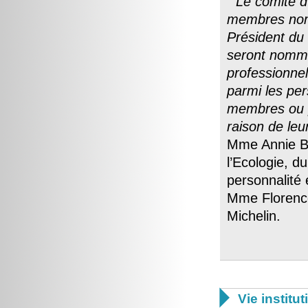
" Le comité 
membres nomm
Président du
seront nommés
professionne
parmi les per
membres ou p
raison de le
Mme Annie Br
l’Ecologie, d
personnalité 
Mme Florence
Michelin.

Vie institut