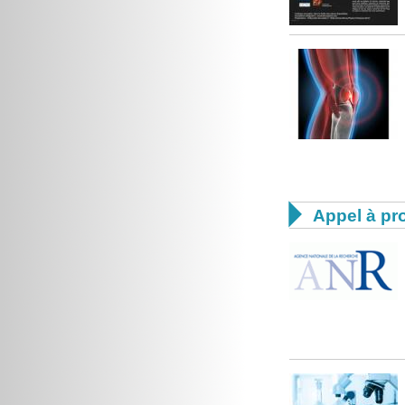

Appel à pro