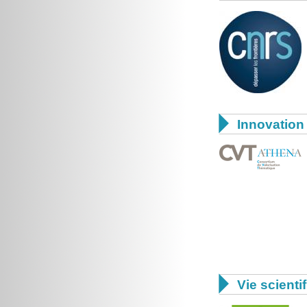

Innovation 

Vie scienti