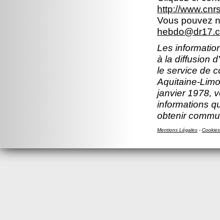
http://www.cn
Vous pouvez no
hebdo@dr17.cn
Les information
à la diffusion 
le service de 
Aquitaine-Limou
janvier 1978, v
informations q
obtenir comm
Mentions Légales
-
Cookies