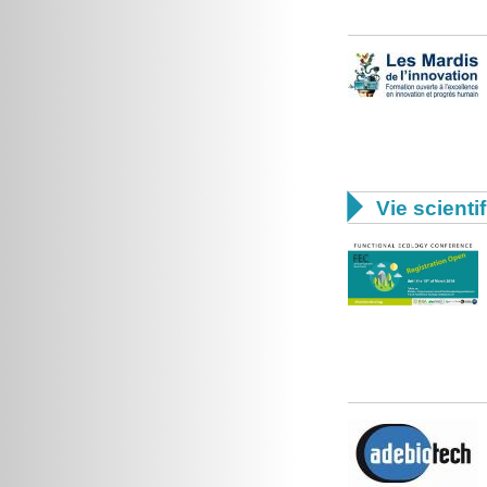

Vie scienti