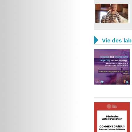

Vie des lab