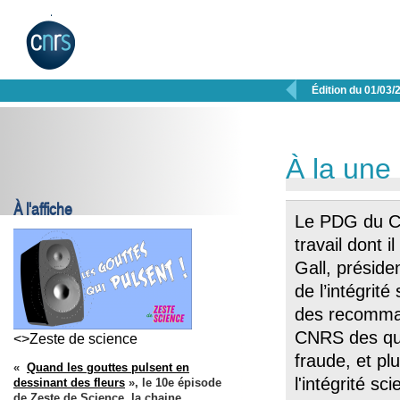

Édition du 01/03/
À la une
À l'affiche
Le PDG du C
travail dont i
Gall, présiden
de l’intégrité
des recomman
CNRS des que
<>Zeste de science
fraude, et pl
«
Quand les gouttes pulsent en
l'intégrité sc
dessinant des fleurs
», le 10e épisode
de Zeste de Science, la chaine