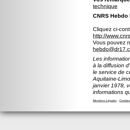
technique
CNRS Hebdo Br
Cliquez ci-con
http://www.cn
Vous pouvez no
hebdo@dr17.cn
Les information
à la diffusion 
le service de 
Aquitaine-Limou
janvier 1978, v
informations q
Mentions Légales
-
Cookies