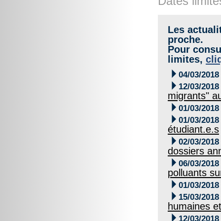
Dates limite
Les actuali
proche.
Pour consul
limites,
cli

04/03/2018

12/03/2018
migrants" au

01/03/2018

01/03/2018
étudiant.e.s

02/03/2018
dossiers an

06/03/2018
polluants s

01/03/2018

15/03/2018
humaines et

12/03/2018