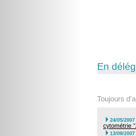
En délég
Toujours d'a

24/05/2007
cytométrie 

13/09/2007