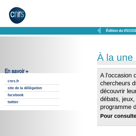

Édition du 05/10/
À la une
En savoir +
A l'occasion 
cnrs.fr
chercheurs d
site de la délégation
découvrir leu
facebook
débats, jeux,
twitter
programme de
Pour consulte