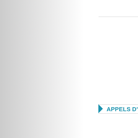

APPELS D