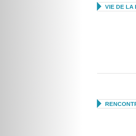

VIE DE L

RENCONTR