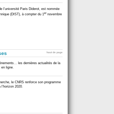
e l’université Paris Diderot, est nommée
er
echnique (DIST), à compter du 1
novembre
ises
haut de page
événements… les dernières actualités de la
 en ligne.
recherche, le CNRS renforce son programme
à l’horizon 2020.