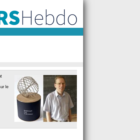
nt
ur le