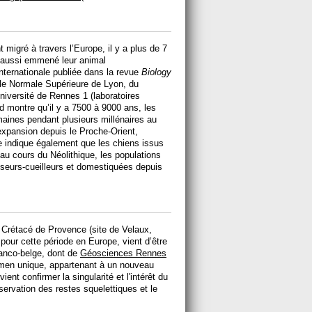
 migré à travers l’Europe, il y a plus de 7
nt aussi emmené leur animal
nternationale publiée dans la revue
Biology
le Normale Supérieure de Lyon, du
niversité de Rennes 1 (laboratoires
rd montre qu’il y a 7500 à 9000 ans, les
aines pendant plusieurs millénaires au
 expansion depuis le Proche-Orient,
de indique également que les chiens issus
 au cours du Néolithique, les populations
eurs-cueilleurs et domestiquées depuis
 Crétacé de Provence (site de Velaux,
our cette période en Europe, vient d’être
ranco-belge, dont de
Géosciences Rennes
men unique, appartenant à un nouveau
 vient confirmer la singularité et l'intérêt du
ervation des restes squelettiques et le