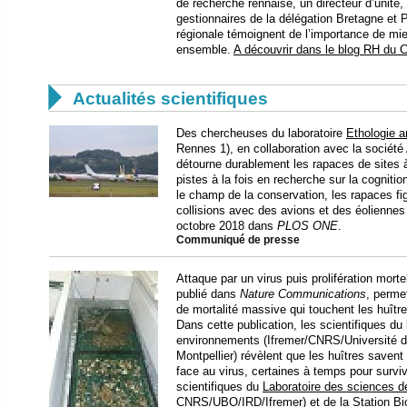
de recherche rennaise, un directeur d’unité,
gestionnaires de la délégation Bretagne et P
régionale témoignent de l’importance de mie
ensemble.
A découvrir dans le blog RH du

Actualités scientifiques
Des chercheuses du laboratoire
Ethologie 
Rennes 1), en collaboration avec la société 
détourne durablement les rapaces de sites 
pistes à la fois en recherche sur la cogniti
le champ de la conservation, les rapaces fi
collisions avec des avions et des éoliennes
octobre 2018 dans
PLOS ONE
.
Communiqué de presse
Attaque par un virus puis prolifération mortel
publié dans
Nature Communications
, perme
de mortalité massive qui touchent les huître
Dans cette publication, les scientifiques du
environnements (Ifremer/CNRS/Université d
Montpellier) révèlent que les huîtres save
face au virus, certaines à temps pour surviv
scientifiques du
Laboratoire des sciences d
CNRS/UBO/IRD/Ifremer) et de la
Station B