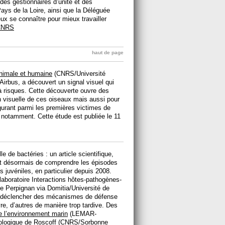
 des gestionnaires d’unité et des
ays de la Loire, ainsi que la Déléguée
ux se connaître pour mieux travailler
 CNRS
haut de page
animale et humaine
(CNRS/Université
Airbus, a découvert un signal visuel qui
à risques. Cette découverte ouvre des
on visuelle de ces oiseaux mais aussi pour
gurant parmi les premières victimes de
 notamment. Cette étude est publiée le 11
le de bactéries : un article scientifique,
t désormais de comprendre les épisodes
s juvéniles, en particulier depuis 2008.
 laboratoire Interactions hôtes-pathogènes-
e Perpignan via Domitia/Université de
nt déclencher des mécanismes de défense
re, d’autres de manière trop tardive. Des
e l’environnement marin
(LEMAR-
iologique de Roscoff
(CNRS/Sorbonne