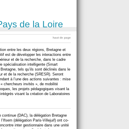
Pays de la Loire
haut de page
tion entre les deux régions, Bretagne et
itif est de développer les interactions entre
érieur et de la recherche, dans le cadre
 spécialisation intelligente (Smart
Bretagne, tels qu’ils sont déclinés dans le
ur et de la recherche (SRESR). Seront
ndant à l’une des actions suivantes : mise
 « chercheurs invités », de mobilité
oques, les projets pédagogiques visant la
intégrés visant la création de Laboratoires
n continue (DAC), la délégation Bretagne
l’Ifsem (délégation Paris-Villejuif) ont co-
encontre inter gestionnaire dans une unité