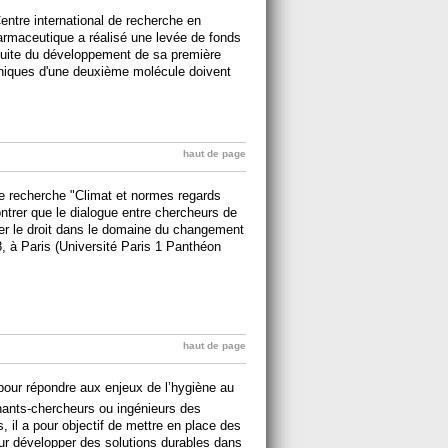
entre international de recherche en
pharmaceutique a réalisé une levée de fonds
rsuite du développement de sa première
liniques d'une deuxième molécule doivent
haut de page
 recherche "Climat et normes regards
ontrer que le dialogue entre chercheurs de
luer le droit dans le domaine du changement
, à Paris (Université Paris 1 Panthéon
haut de page
pour répondre aux enjeux de l’hygiène au
nants-chercheurs ou ingénieurs des
, il a pour objectif de mettre en place des
ur développer des solutions durables dans