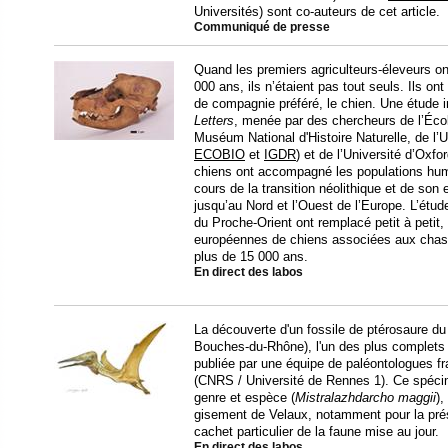
Universités) sont co-auteurs de cet article.
Communiqué de presse
Quand les premiers agriculteurs-éleveurs ont
000 ans, ils n’étaient pas tout seuls. Ils o
de compagnie préféré, le chien. Une étude i
Letters
, menée par des chercheurs de l’Éco
Muséum National d'Histoire Naturelle, de l’U
ECOBIO
et
IGDR
) et de l’Université d’Oxfo
chiens ont accompagné les populations hum
cours de la transition néolithique et de son
jusqu’au Nord et l’Ouest de l’Europe. L’étu
du Proche-Orient ont remplacé petit à petit,
européennes de chiens associées aux chass
plus de 15 000 ans.
En direct des labos
La découverte d'un fossile de ptérosaure du
Bouches-du-Rhône), l'un des plus complets p
publiée par une équipe de paléontologues f
(CNRS / Université de Rennes 1). Ce spéci
genre et espèce (
Mistralazhdarcho maggii
),
gisement de Velaux, notamment pour la prés
cachet particulier de la faune mise au jour.
En direct des labos