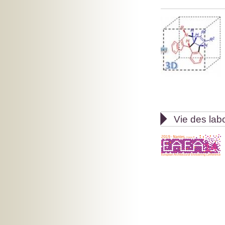

Vie des lab