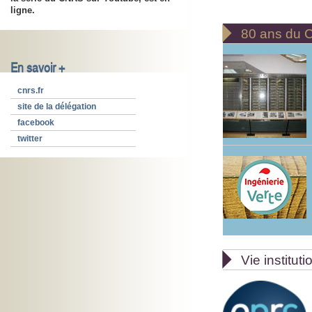
ligne.

80 ans du
En savoir +
cnrs.fr
site de la délégation
facebook
twitter

Vie instituti