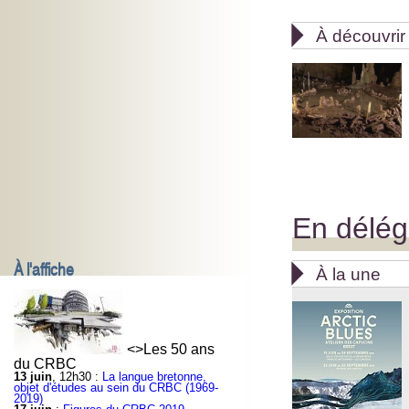

À découvrir
En délég
À l'affiche

À la une
<>Les 50 ans
du CRBC
13 juin
, 12h30 :
La langue bretonne,
objet d'études au sein du CRBC (1969-
2019)