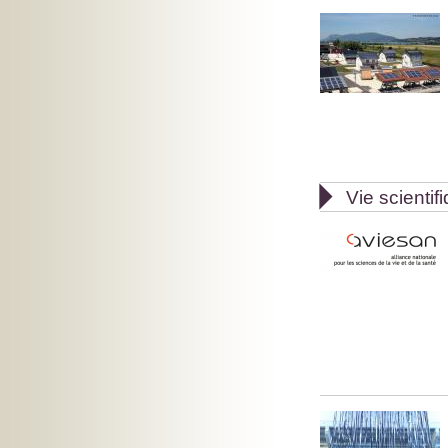

Vie scientif