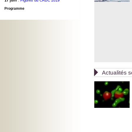
17 juin
:
Figures du CRBC 2019
Programme

Actualités s