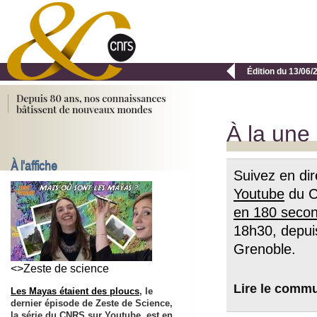

Édition du 13/06/
À la une
À l'affiche
Suivez en dir
Youtube
du CN
en 180 seco
18h30, depuis
Grenoble.
<>Zeste de science
Lire le comm
Les Mayas étaient des ploucs
, le
dernier épisode de Zeste de Science,
la série du CNRS sur Youtube, est en