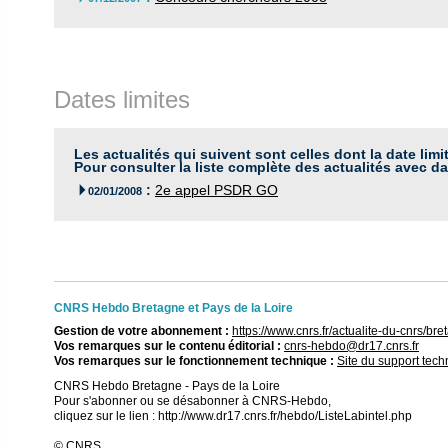
Dates limites
Les actualités qui suivent sont celles dont la date limi
Pour consulter la liste complète des actualités avec da
:
2e appel PSDR GO

02/01/2008
CNRS Hebdo Bretagne et Pays de la Loire
Gestion de votre abonnement :
https://www.cnrs.fr/actualite-du-cnrs/
Vos remarques sur le contenu éditorial :
cnrs-hebdo@dr17.cnrs.fr
Vos remarques sur le fonctionnement technique :
Site du support tec
CNRS Hebdo Bretagne - Pays de la Loire
Pour s'abonner ou se désabonner à CNRS-Hebdo,
cliquez sur le lien : http://www.dr17.cnrs.fr/hebdo/ListeLabintel.php
© CNRS