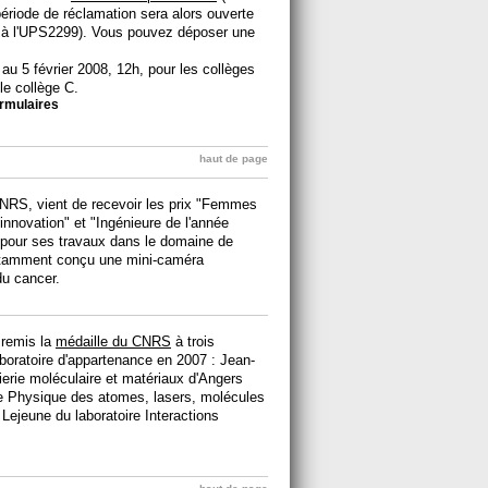
 période de réclamation sera alors ouverte
 à l'UPS2299). Vous pouvez déposer une
au 5 février 2008, 12h, pour les collèges
e collège C.
formulaires
haut de page
CNRS, vient de recevoir les prix "Femmes
innovation" et "Ingénieure de l'année
 pour ses travaux dans le domaine de
notamment conçu une mini-caméra
du cancer.
 remis la
médaille du CNRS
à trois
laboratoire d'appartenance en 2007 : Jean-
ierie moléculaire et matériaux d'Angers
de Physique des atomes, lasers, molécules
Lejeune du laboratoire Interactions