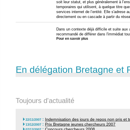
soit leur statut, et plus généralement à l’
temporaires qui utilisent, à quelque titre qu
services internet de l’entité. Elle s'adrese
directement ou en cascade à partir du réseau
Dans un contexte déjà difficile et suite aux 
recommandé de différer dans l'immédiat tout
Pour en savoir plus
En délégation Bretagne et 
Toujours d'actualité
:
Indemnisation des jours de repos non pris et t

22/11/2007
:
Prix Bretagne jeunes chercheurs 2007

13/12/2007
:
Concours chercheurs 2008

07/12/2007