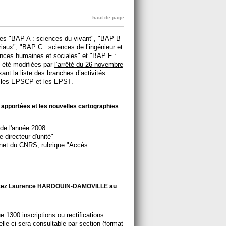
haut de page
lles "BAP A : sciences du vivant", "BAP B
iaux", "BAP C : sciences de l’ingénieur et
ences humaines et sociales" et "BAP F :
 été modifiées par
l’arrêté du 26 novembre
xant la liste des branches d’activités
s les EPSCP et les EPST.
 apportées et les nouvelles cartographies
 de l'année 2008
 directeur d'unité"
ranet du CNRS, rubrique "Accès
tez
Laurence HARDOUIN-DAMOVILLE
au
e 1300 inscriptions ou rectifications
Celle-ci sera
consultable par section
(format