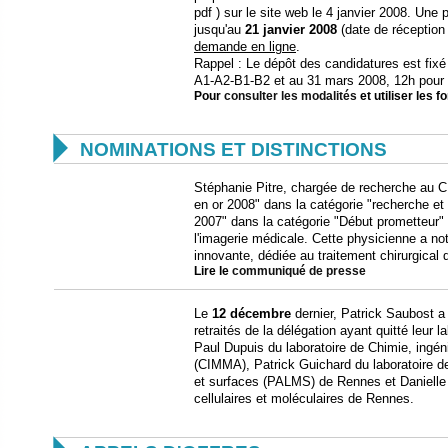
pdf ) sur le site web le 4 janvier 2008. Une
jusqu'au
21 janvier 2008
(date de réception
demande en ligne
.
Rappel : Le dépôt des candidatures est fixé 
A1-A2-B1-B2 et au 31 mars 2008, 12h pour l
Pour
consulter les modalités
et utiliser les 

NOMINATIONS ET DISTINCTIONS
Stéphanie Pitre, chargée de recherche au 
en or 2008" dans la catégorie "recherche et 
2007" dans la catégorie "Début prometteur"
l'imagerie médicale. Cette physicienne a 
innovante, dédiée au traitement chirurgical 
Lire le
communiqué de presse
Le
12 décembre
dernier, Patrick Saubost a
retraités de la délégation ayant quitté leur 
Paul Dupuis du laboratoire de Chimie, ingén
(CIMMA), Patrick Guichard du laboratoire 
et surfaces (PALMS) de Rennes et Danielle 
cellulaires et moléculaires de Rennes.