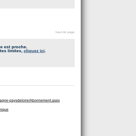
haut de page
te est proche.
tes limites,
cliquez ici
.
bretagne-paysdeloire/Abonnement.aspx
hnique