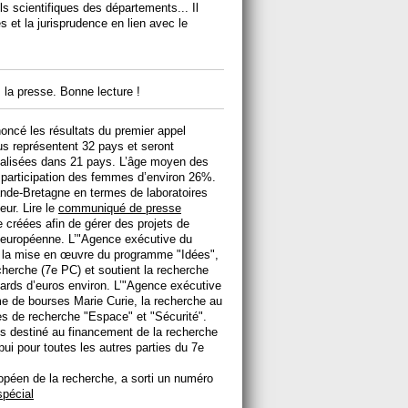
ils scientifiques des départements... Il
s et la jurisprudence en lien avec le
la presse. Bonne lecture !
oncé les résultats du premier appel
s représentent 32 pays et seront
localisées dans 21 pays. L’âge moyen des
 participation des femmes d’environ 26%.
ande-Bretagne en termes de laboratoires
eur. Lire le
communiqué de presse
 créées afin de gérer des projets de
n européenne. L’"Agence exécutive du
a la mise en œuvre du programme "Idées",
cherche (7e PC) et soutient la recherche
liards d’euros environ. L’"Agence exécutive
me de bourses Marie Curie, la recherche au
es de recherche "Espace" et "Sécurité".
ros destiné au financement de la recherche
pui pour toutes les autres parties du 7e
opéen de la recherche, a sorti un numéro
spécial