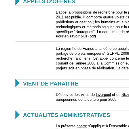

APPELS D'OFFRES
L'appel à propositions de recherche pour l
2011 est publié. Il comporte quatre volets : m
prédictions et gestion ; les humains et la b
technologiques et méthodologiques pour la 
spécifique "Nouragues". La date limite de r
Pour en savoir plus
(pdf)
La région île-de-France a lancé le 5e
appel 
portage de projets européens" SEPPE 2008 e
recherche franciliens. Cet appel concerne l
courant de l'année 2008 à la Commission e
projets soit en phase de réalisation. La dat

VIENT DE PARAÎTRE
Découvrez les villes de
Liverpool
et de
Stav
européennes de la culture pour 2008.

ACTUALITÉS ADMINISTRATIVES
La présente
charte
s’applique à l’ensemble