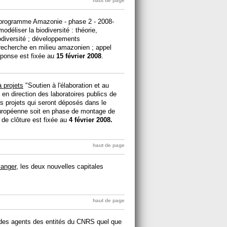
haut de page
e programme Amazonie - phase 2 - 2008-
odéliser la biodiversité : théorie,
iodiversité ; développements
recherche en milieu amazonien ; appel
éponse est fixée au
15 février 2008
.
à projets
"Soutien à l'élaboration et au
n direction des laboratoires publics de
es projets qui seront déposés dans le
uropéenne soit en phase de montage de
e de clôture est fixée au
4 février 2008.
haut de page
anger
, les deux nouvelles capitales
haut de page
 des agents des entités du CNRS quel que