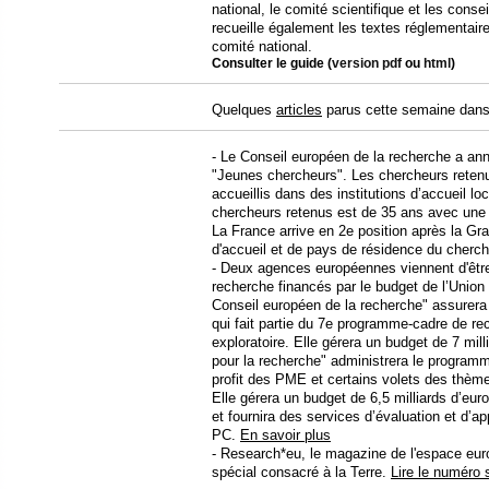
national, le comité scientifique et les conse
recueille également les textes réglementaire
comité national.
Consulter le guide (
version pdf
ou
html
)
Quelques
articles
parus cette semaine dans 
- Le Conseil européen de la recherche a ann
"Jeunes chercheurs". Les chercheurs retenu
accueillis dans des institutions d’accueil 
chercheurs retenus est de 35 ans avec une
La France arrive en 2e position après la Gr
d'accueil et de pays de résidence du cherch
- Deux agences européennes viennent d'être
recherche financés par le budget de l’Unio
Conseil européen de la recherche" assurer
qui fait partie du 7e programme-cadre de re
exploratoire. Elle gérera un budget de 7 mil
pour la recherche" administrera le program
profit des PME et certains volets des thèm
Elle gérera un budget de 6,5 milliards d’eu
et fournira des services d’évaluation et d’ap
PC.
En savoir plus
- Research*eu, le magazine de l'espace eur
spécial consacré à la Terre.
Lire le numéro 