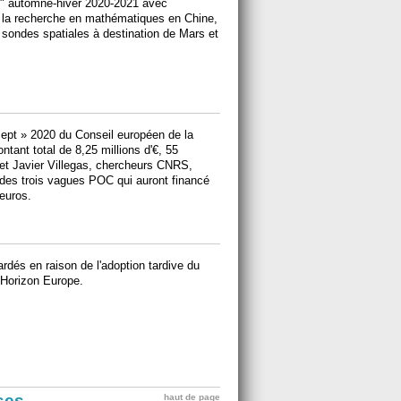
" automne-hiver 2020-2021 avec
 la recherche en mathématiques en Chine,
 sondes spatiales à destination de Mars et
cept » 2020 du Conseil européen de la
tant total de 8,25 millions d'€, 55
 et Javier Villegas, chercheurs CNRS,
 des trois vagues POC qui auront financé
'euros.
rdés en raison de l'adoption tardive du
 Horizon Europe.
ises
haut de page