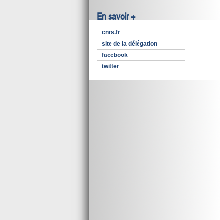
En savoir +
cnrs.fr
site de la délégation
facebook
twitter