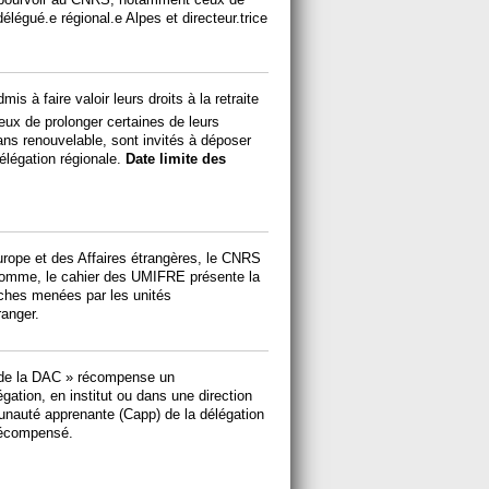
élégué.e régional.e Alpes et directeur.trice
is à faire valoir leurs droits à la retraite
eux de prolonger certaines de leurs
ns renouvelable, sont invités à déposer
élégation régionale.
Date limite des
’Europe et des Affaires étrangères, le CNRS
Homme, le cahier des UMIFRE présente la
erches menées par les unités
ranger.
 de la DAC » récompense un
égation, en institut ou dans une direction
unauté apprenante (Capp) de la délégation
 récompensé.