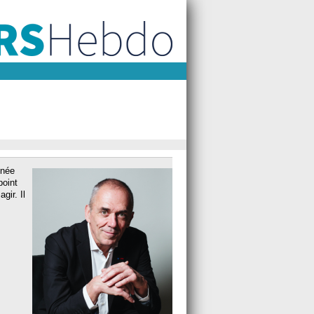
nnée
point
gir. Il