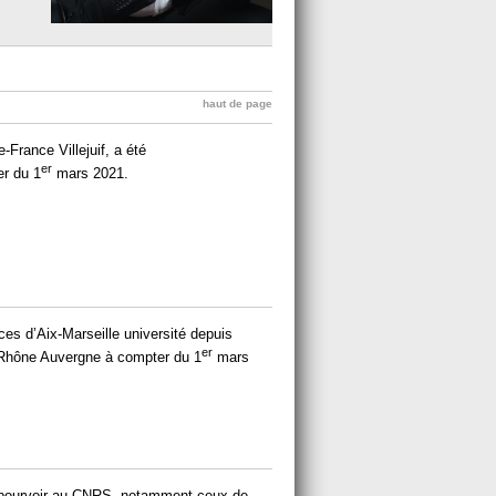
haut de page
-France Villejuif, a été
er
er du 1
mars 2021.
ices d’Aix-Marseille université depuis
er
 Rhône Auvergne à compter du 1
mars
 pourvoir au CNRS, notamment ceux de