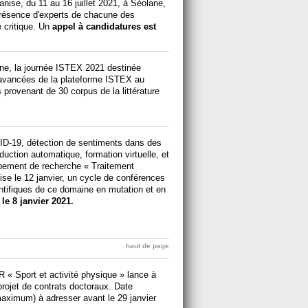
nise, du 11 au 16 juillet 2021, à Séolane,
résence d'experts de chacune des
 critique. Un
appel à candidatures est
igne, la journée ISTEX 2021 destinée
t avancées de la plateforme ISTEX au
 provenant de 30 corpus de la littérature
VID-19, détection de sentiments dans des
aduction automatique, formation virtuelle, et
oupement de recherche « Traitement
e le 12 janvier, un cycle de conférences
ntifiques de ce domaine en mutation et en
 le 8 janvier 2021.
haut de page
 « Sport et activité physique » lance à
rojet de contrats doctoraux. Date
maximum) à adresser avant le 29 janvier