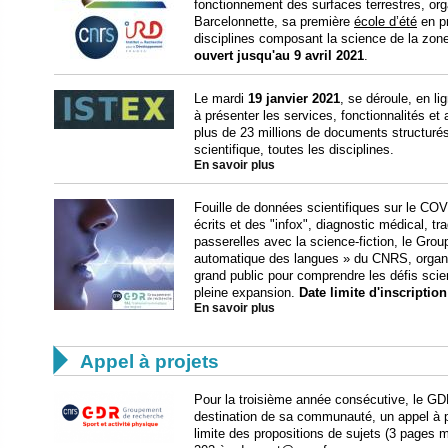
fonctionnement des surfaces terrestres, orga
Barcelonnette, sa première
école d’été
en p
disciplines composant la science de la zone
ouvert jusqu'au 9 avril 2021
.
Le mardi
19 janvier 2021
, se déroule, en l
à présenter les services, fonctionnalités e
plus de 23 millions de documents structurés
scientifique, toutes les disciplines.
En savoir plus
Fouille de données scientifiques sur le CO
écrits et des "infox", diagnostic médical, tr
passerelles avec la science-fiction, le Gr
automatique des langues » du CNRS, organis
grand public pour comprendre les défis scie
pleine expansion.
Date limite d'inscription
En savoir plus

Appel à projets
Pour la troisième année consécutive, le GDR
destination de sa communauté, un appel à p
limite des propositions de sujets (3 pages 