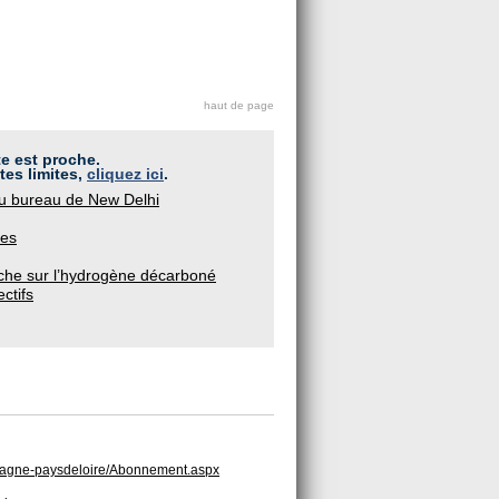
haut de page
te est proche.
tes limites,
cliquez ici
.
du bureau de New Delhi
ues
he sur l’hydrogène décarboné
ctifs
bretagne-paysdeloire/Abonnement.aspx