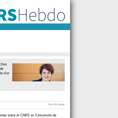
rches
 de
le d’or
haut de page
enter entre le CNRS et l’Université de