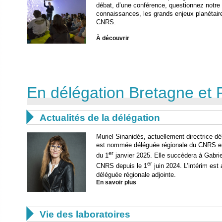
débat, d’une conférence, questionnez notre s
connaissances, les grands enjeux planétair
CNRS.
À découvrir
En délégation Bretagne et 

Actualités de la délégation
Muriel Sinanidès, actuellement directrice 
est nommée déléguée régionale du CNRS en
er
du 1
janvier 2025. Elle succèdera à Gabrie
er
CNRS depuis le 1
juin 2024. L’intérim es
déléguée régionale adjointe.
En savoir plus

Vie des laboratoires