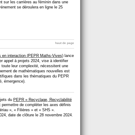
t sur les carrières au féminin dans une
énement se déroulera en ligne le 25
haut de page
en interaction (PEPR Maths-Vives)
lance
 appel à projets 2024, vise à identifier
s toute leur complexité, nécessitent une
loppement de mathématiques nouvelles est
ntifiques dans les thématiques du PEPR
té, émergence).
ojets du
PEPR « Recyclage, Recyclabilité
it permettre de compléter les axes définis
riau », « Filières » et « SHS ».
024, date de clôture le 28 novembre 2024.