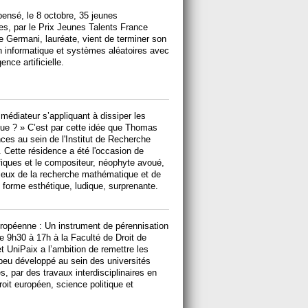
ensé, le 8 octobre, 35 jeunes
es, par le Prix Jeunes Talents France
 Germani, lauréate, vient de terminer son
en informatique et systèmes aléatoires avec
ence artificielle.
 médiateur s’appliquant à dissiper les
e ? » C’est par cette idée que Thomas
ces au sein de l'Institut de Recherche
Cette résidence a été l'occasion de
iques et le compositeur, néophyte avoué,
jeux de la recherche mathématique et de
forme esthétique, ludique, surprenante.
européenne : Un instrument de pérennisation
de 9h30 à 17h à la Faculté de Droit de
 UniPaix a l’ambition de remettre les
peu développé au sein des universités
 par des travaux interdisciplinaires en
droit européen, science politique et