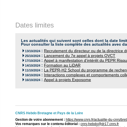
Dates limites
Les actualités qui suivent sont celles dont la date limi
Pour consulter la liste complète des actualités avec da
:
Recrutement du directeur ou de la directrice 

13/10/2024
:
Lancement du 7e appel à projets QVCT

25/10/2024
:
Appel à manifestation d’intérêt du PEPR Risq

17/10/2024
:
Formation au LiDAR

14/10/2024
:
La PEPR-H2 School du programme de recherc

11/10/2024
:
Interactions complexes et comportements colle

16/10/2024
:
Appel à projets Exposome

16/10/2024
CNRS Hebdo Bretagne et Pays de la Loire
Gestion de votre abonnement :
https://www.cnrs.fr/actualite-du-cnrs/
Vos remarques sur le contenu éditorial :
cnrs-hebdo@dr17.cnrs.fr