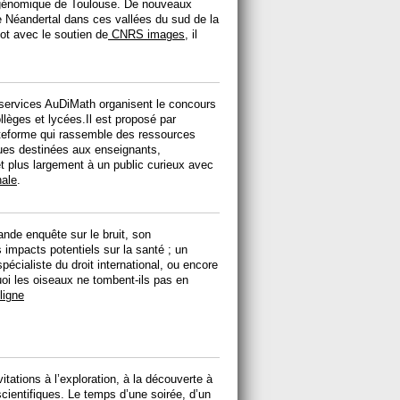
e génomique de Toulouse. De nouveaux
e Néandertal dans ces vallées du sud de la
ot avec le soutien de
CNRS images
, il
ervices AuDiMath organisent le concours
lèges et lycées.Il est proposé par
teforme qui rassemble des ressources
ues destinées aux enseignants,
et plus largement à un public curieux avec
nale
.
nde enquête sur le bruit, son
impacts potentiels sur la santé ; un
écialiste du droit international, ou encore
oi les oiseaux ne tombent-ils pas en
ligne
vitations à l’exploration, à la découverte à
scientifiques. Le temps d’une soirée, d’un