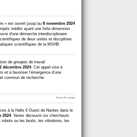
aire » est ouvert jusqu’au
8 novembre 2024
ojets inédits ayant une forte dimension
uvre d'une démarche interdisciplinaire.
ientifiques de deux unités et disciplines
ématiques scientifiques de la MSHB.
ation de groupes de travail
2 décembre 2024
. Cet appel vise à
rs et à favoriser l’émergence d’une
bjet commun de recherche.
haut de page
ces à la Halle 6 Ouest de Nantes dans le
e 2024
. Venez découvrir six chercheurs
 robots ou les bruits, les vibrations, les