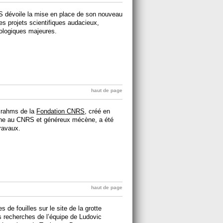
S dévoile la mise en place de son nouveau
es projets scientifiques audacieux,
ologiques majeures.
haut de page
 Brahms de la
Fondation CNRS
, créé en
che au CNRS et généreux mécène, a été
ravaux.
haut de page
de fouilles sur le site de la grotte
s recherches de l’équipe de Ludovic