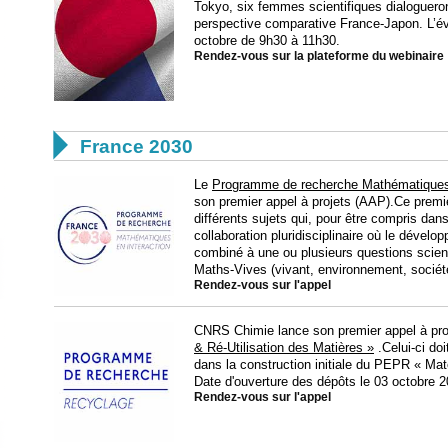
Tokyo, six femmes scientifiques dialogueron
perspective comparative France-Japon. L’év
octobre de 9h30 à 11h30.
Rendez-vous sur la plateforme du webinaire

France 2030
Le
Programme de recherche Mathématiques 
son premier appel à projets (AAP).Ce premier
différents sujets qui, pour être compris dan
collaboration pluridisciplinaire où le déve
combiné à une ou plusieurs questions scie
Maths-Vives (vivant, environnement, socié
Rendez-vous sur l'appel
CNRS Chimie lance son premier appel à pr
& Ré-Utilisation des Matières »
.Celui-ci do
dans la construction initiale du PEPR « Maté
Date d'ouverture des dépôts le 03 octobre 2
Rendez-vous sur l'appel