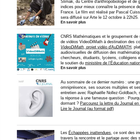
Slimak, du Centre d'anthropobiologie et d
indices pour mieux connaître la présence d
France. Le film est réalisé par Pascal Cuiss
sera diffusé sur Arte le 12 octobre à 22h25.
En savoir plus
CNRS Mathématiques et le groupement de s
de vidéos VideoDiMath à destination des col
VideoDiMath
, projet vidéo d'AuDiMATH
,
pla
audiovisuelles de diffusion des mathématiq
chercheurs, étudiants, lycéens, collégiens 
le soutien du
ministère de l’Éducation natio
En savoir plus
Au sommaire de ce dernier numéro : une gra
omniprésence, ses sources multiples et ses 
entretien avec Raphaëlle Nollez-Goldbach, sp
la réponse à une fameuse question : Pourqu
dormant ?
Parcourez la lettre du Journal en 
Lire le Journal (au format pdf)
Les
Échappées inattendues
, ce sont des in
travers la rencontre et le partage avec des 