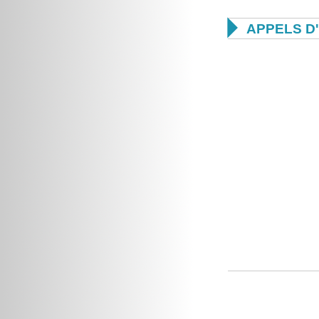

APPELS D