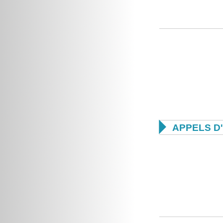

APPELS D