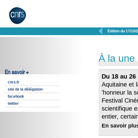

Édition du 17/10/
À la une
En savoir +
Du 18 au 26
cnrs.fr
Aquitaine et
site de la délégation
'honneur la s
facebook
Festival Ciné
twitter
scientifique 
entier, certai
En savoir plu