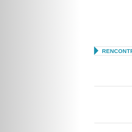

RENCONTR