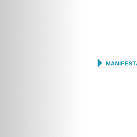

MANIFEST