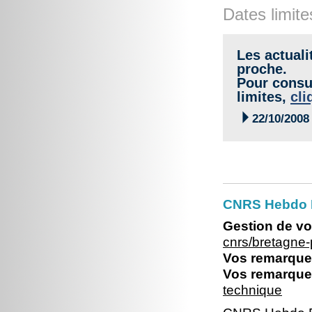
Dates limite
Les actuali
proche.
Pour consul
limites,
cli

22/10/2008
CNRS Hebdo Br
Gestion de vo
cnrs/bretagne
Vos remarques
Vos remarques
technique