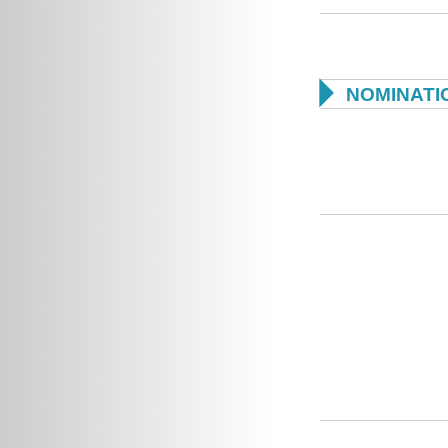

NOMINATI