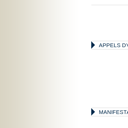

APPELS D

MANIFEST