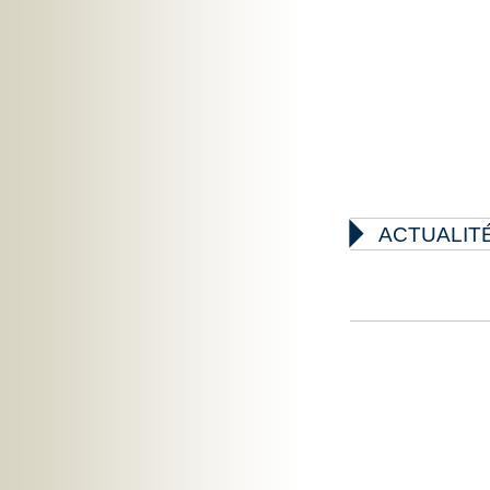

ACTUALIT