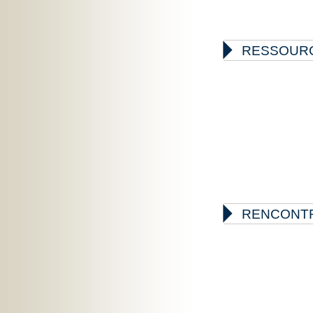

RESSOUR

RENCONTR