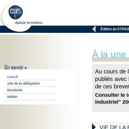

Édition du 07/05/
À la une
En savoir +
Au cours de l
cnrs.fr
publiés avec 
site de la délégation
de ces brevet
facebook
Consulter le
twitter
industriel" 2

VIE DE L